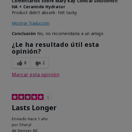
Comentarios sobre Mary Kay Clinical Solutions®
HA + Ceramide Hydrator
Product didn't absorb- felt tacky
Mostrar Traducción
Conclusión
No, no recomendaría a un amigo
¿Le ha resultado útil esta
opinión?
8
2
Marcar esta opinión
5
Lasts Longer
Enviado
Hace 1 año
por
Sheryl
de
Denver, NC