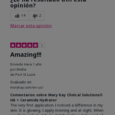
opinión?
14
2
Marcar esta opinión
5
Amazing!!!
Enviado
Hace 1 año
por
Mellie
de
Port St Lucie
Evaluado en
marykay.com/en-us/
Comentarios sobre Mary Kay Clinical Solutions®
HA + Ceramide Hydrator
The very first application I noticed a difference in my
skin. It is glowing. I apply morning and at night. When