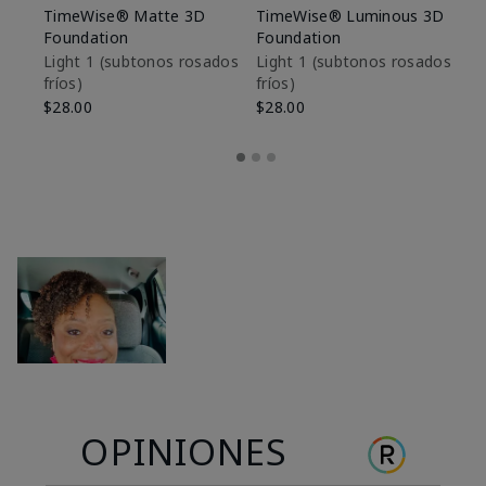
TimeWise® Matte 3D
TimeWise® Luminous 3D
Sk
Foundation
Foundation
De
es
Light 1​ (subtonos rosados
Light 1​ (subtonos rosados
fríos)
fríos)
$9
$28.00
$28.00
OPINIONES