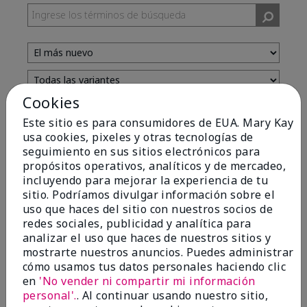
Cookies
Evaluado por 13 clientes
Este sitio es para consumidores de EUA. Mary Kay
usa cookies, pixeles y otras tecnologías de
seguimiento en sus sitios electrónicos para
5
propósitos operativos, analíticos y de mercadeo,
incluyendo para mejorar la experiencia de tu
Yeh! I really works
sitio. Podríamos divulgar información sobre el
uso que haces del sitio con nuestros socios de
Enviado
Hace 4 meses
redes sociales, publicidad y analítica para
por
Char
analizar el uso que haces de nuestros sitios y
de
Detroit, Mi
mostrarte nuestros anuncios. Puedes administrar
Evaluado en
cómo usamos tus datos personales haciendo clic
marykay.com/en-us/
en
'No vender ni compartir mi información
I ski all winter and since adding this to my progam
personal'.
. Al continuar usando nuestro sitio,