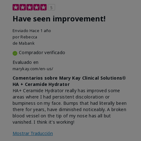
5
Have seen improvement!
Enviado
Hace 1 año
por
Rebecca
de
Mabank
Comprador verificado
Evaluado en
marykay.com/en-us/
Comentarios sobre Mary Kay Clinical Solutions®
HA + Ceramide Hydrator
HA+ Ceramide Hydrator really has improved some
areas where I had persistent discoloration or
bumpiness on my face. Bumps that had literally been
there for years, have diminished noticeably. A broken
blood vessel on the tip of my nose has all but
vanished. I think it's working!
Mostrar Traducción