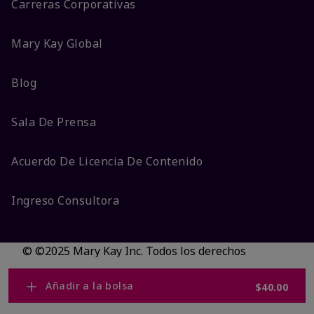
Carreras Corporativas
Mary Kay Global
Blog
Sala De Prensa
Acuerdo De Licencia De Contenido
Ingreso Consultora
© ©2025 Mary Kay Inc. Todos los derechos
reservados.
No vender/Preferencias de cookies
Añadir a la bolsa
$40.00
Código DSA/Queja al Código
Términos
Privacidad
Transparencia en CA
Accesibilidad
Cambiar país