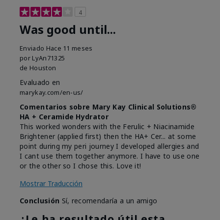
4
Was good until...
Enviado
Hace 11 meses
por
LyAn71325
de
Houston
Evaluado en
marykay.com/en-us/
Comentarios sobre Mary Kay Clinical Solutions®
HA + Ceramide Hydrator
This worked wonders with the Ferulic + Niacinamide
Brightener (applied first) then the HA+ Cer... at some
point during my peri journey I developed allergies and
I cant use them together anymore. I have to use one
or the other so I chose this. Love it!
Mostrar Traducción
Conclusión
Sí, recomendaría a un amigo
¿Le ha resultado útil esta