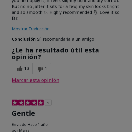
you first apply it, it feels slightly tight and dry sort of.
But no no ,after it sits for a few, my skin looks bright
and so smooth ✨️. Highly recommended 👌. Love it so
far.
Mostrar Traducción
Conclusión
Sí, recomendaría a un amigo
¿Le ha resultado útil esta
opinión?
13
1
Marcar esta opinión
5
Gentle
Enviado
Hace 1 año
por
Maria