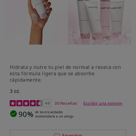
Hidrata y nutre tu piel de normal a reseca con
esta fórmula ligera que se absorbe
rápidamente.
3 oz.
Calificación de clientes de 3,9 de 5
4.6
30 Reseñas
Escribir una opinión
90%
de los encuestados
recomendaría a un amigo.
Favoritos