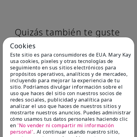
Quizás también te guste
Cookies
Este sitio es para consumidores de EUA. Mary Kay
usa cookies, pixeles y otras tecnologías de
seguimiento en sus sitios electrónicos para
propósitos operativos, analíticos y de mercadeo,
incluyendo para mejorar la experiencia de tu
sitio. Podríamos divulgar información sobre el
uso que haces del sitio con nuestros socios de
redes sociales, publicidad y analítica para
TimeWise® Matte 3D
TimeWise® Luminous 3D
Sk
analizar el uso que haces de nuestros sitios y
Foundation
Foundation
De
mostrarte nuestros anuncios. Puedes administrar
es
Light 1​ (subtonos rosados
Light 1​ (subtonos rosados
cómo usamos tus datos personales haciendo clic
fríos)
fríos)
$9
en
'No vender ni compartir mi información
$28.00
$28.00
personal'.
. Al continuar usando nuestro sitio,