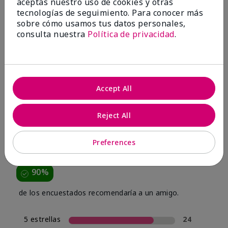
aceptas nuestro uso de cookies y otras
tecnologías de seguimiento. Para conocer más
sobre cómo usamos tus datos personales,
consulta nuestra
Política de privacidad
.
OPINIONES
Accept All
4.6
Reject All
30 Reseñas
Preferences
Escribir Una Opinión
90%
de los encuestados recomendaría a un amigo.
5 estrellas
24