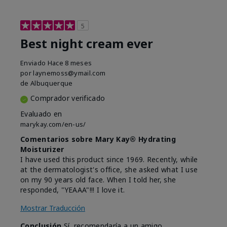
5
Best night cream ever
Enviado
Hace 8 meses
por
laynemoss@ymail.com
de
Albuquerque
Comprador verificado
Evaluado en
marykay.com/en-us/
Comentarios sobre Mary Kay® Hydrating
Moisturizer
I have used this product since 1969. Recently, while
at the dermatologist's office, she asked what I use
on my 90 years old face. When I told her, she
responded, "YEAAA"!!! I love it.
Mostrar Traducción
Conclusión
Sí, recomendaría a un amigo