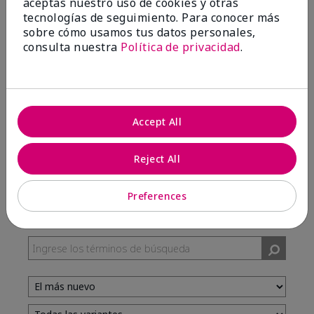
aceptas nuestro uso de cookies y otras
tecnologías de seguimiento. Para conocer más
sobre cómo usamos tus datos personales,
100%
consulta nuestra
Política de privacidad
.
de los encuestados recomendaría a un amigo.
5 estrellas
7
Accept All
4 estrellas
3
3 estrellas
0
Reject All
2 estrellas
0
1 estrella
0
Preferences