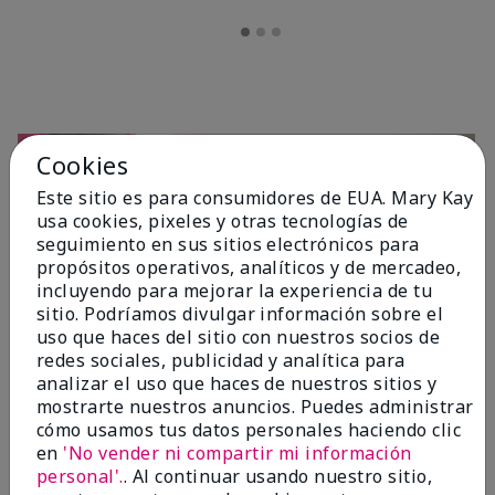
Cookies
Este sitio es para consumidores de EUA. Mary Kay
usa cookies, pixeles y otras tecnologías de
seguimiento en sus sitios electrónicos para
propósitos operativos, analíticos y de mercadeo,
incluyendo para mejorar la experiencia de tu
sitio. Podríamos divulgar información sobre el
OPINIONES
uso que haces del sitio con nuestros socios de
redes sociales, publicidad y analítica para
analizar el uso que haces de nuestros sitios y
mostrarte nuestros anuncios. Puedes administrar
4.7
cómo usamos tus datos personales haciendo clic
10 Reseñas
en
'No vender ni compartir mi información
personal'.
. Al continuar usando nuestro sitio,
Escribir Una Opinión