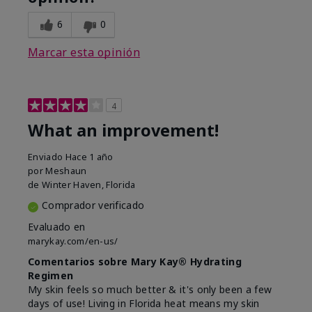
6
0
Marcar esta opinión
4
What an improvement!
Enviado
Hace 1 año
por
Meshaun
de
Winter Haven, Florida
Comprador verificado
Evaluado en
marykay.com/en-us/
Comentarios sobre Mary Kay® Hydrating
Regimen
My skin feels so much better & it's only been a few
days of use! Living in Florida heat means my skin