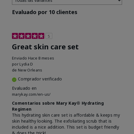
Evaluado por 10 clientes
5
Great skin care set
Enviado
Hace 8 meses
por
Lydia D
de
New Orleans
Comprador verificado
Evaluado en
marykay.com/en-us/
Comentarios sobre Mary Kay® Hydrating
Regimen
This hydrating skin care set is affordable & keeps my
skin healthy looking. The exfoliating scrub that is
included is a nice addition. This set is budget friendly
& does the trick!