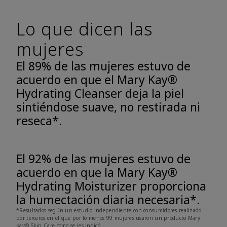
Lo que dicen las
mujeres
El 89% de las mujeres estuvo de
acuerdo en que el Mary Kay®
Hydrating Cleanser deja la piel
sintiéndose suave, no restirada ni
reseca*.
El 92% de las mujeres estuvo de
acuerdo en que la Mary Kay®
Hydrating Moisturizer proporciona
la humectación diaria necesaria*.
*Resultados según un estudio independiente con consumidores realizado
por terceros en el que por lo menos 99 mujeres usaron un producto Mary
Kay® Skin Care como se les indicó.