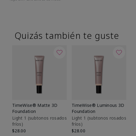
Quizás también te guste
TimeWise® Matte 3D
TimeWise® Luminous 3D
Sk
Foundation
Foundation
De
es
Light 1​ (subtonos rosados
Light 1​ (subtonos rosados
fríos)
fríos)
$9
$28.00
$28.00