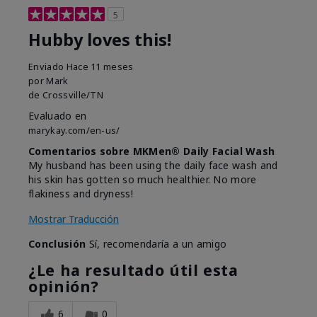
5
Hubby loves this!
Enviado
Hace 11 meses
por
Mark
de
Crossville/TN
Evaluado en
marykay.com/en-us/
Comentarios sobre MKMen® Daily Facial Wash
My husband has been using the daily face wash and
his skin has gotten so much healthier. No more
flakiness and dryness!
Mostrar Traducción
Conclusión
Sí, recomendaría a un amigo
¿Le ha resultado útil esta
opinión?
6
0