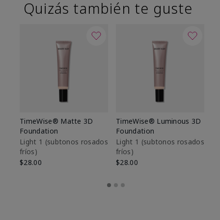
Quizás también te guste
TimeWise® Matte 3D
TimeWise® Luminous 3D
Sk
Foundation
Foundation
De
es
Light 1​ (subtonos rosados
Light 1​ (subtonos rosados
fríos)
fríos)
$9
$28.00
$28.00