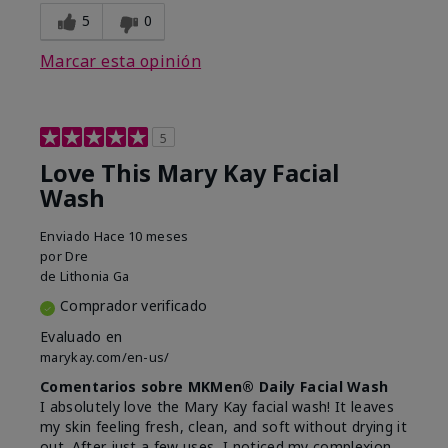
5
0
Marcar esta opinión
5
Love This Mary Kay Facial
Wash
Enviado
Hace 10 meses
por
Dre
de
Lithonia Ga
Comprador verificado
Evaluado en
marykay.com/en-us/
Comentarios sobre MKMen® Daily Facial Wash
I absolutely love the Mary Kay facial wash! It leaves
my skin feeling fresh, clean, and soft without drying it
out. After just a few uses, I noticed my complexion