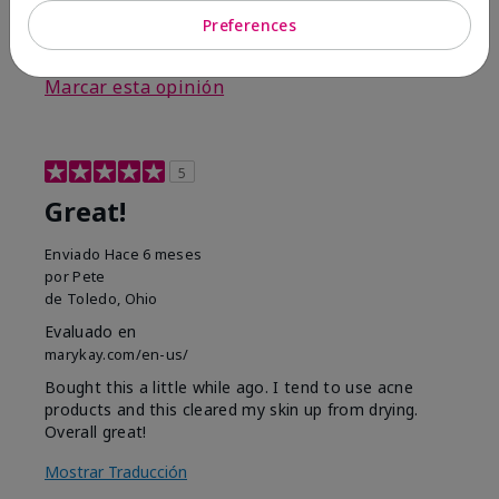
Preferences
3
0
Marcar esta opinión
5
Great!
Enviado
Hace 6 meses
por
Pete
de
Toledo, Ohio
Evaluado en
marykay.com/en-us/
Bought this a little while ago. I tend to use acne
products and this cleared my skin up from drying.
Overall great!
Mostrar Traducción