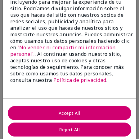
incluyendo para mejorar la experiencia de tu
5
sitio. Podríamos divulgar información sobre el
Satisfied
uso que haces del sitio con nuestros socios de
redes sociales, publicidad y analítica para
Enviado
Hace 3 meses
analizar el uso que haces de nuestros sitios y
por
Keyrone
mostrarte nuestros anuncios. Puedes administrar
de
LaBelle, FL
cómo usamos tus datos personales haciendo clic
Evaluado en
en
'No vender ni compartir mi información
marykay.com/en-us/
personal'.
. Al continuar usando nuestro sitio,
aceptas nuestro uso de cookies y otras
Since using MK products, my skin hasn't been as oily.
tecnologías de seguimiento. Para conocer más
I've received compliments that my complexion has
sobre cómo usamos tus datos personales,
improved, and most of all, my skin doesn't feel dry or
irritated after use. Moisturizers are usually hard to
consulta nuestra
Política de privacidad
.
come by, but this one is lightweight and not
overbearing or oily. Thank you so much, Mrs. Gaenelle
Tyre, for introducing me to these products!
Mostrar Traducción
Accept All
Conclusión
Sí, recomendaría a un amigo
Reject All
¿Le ha resultado útil esta
opinión?