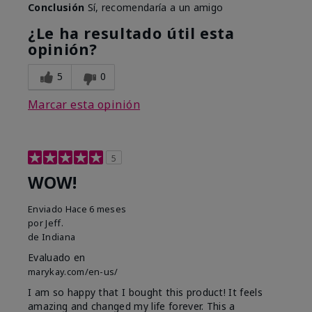
Conclusión
Sí, recomendaría a un amigo
¿Le ha resultado útil esta
opinión?
5
0
Marcar esta opinión
5
WOW!
Enviado
Hace 6 meses
por
Jeff.
de
Indiana
Evaluado en
marykay.com/en-us/
I am so happy that I bought this product! It feels
amazing and changed my life forever. This a