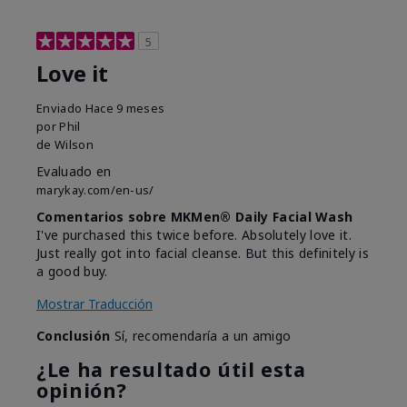
5
Love it
Enviado
Hace 9 meses
por
Phil
de
Wilson
Evaluado en
marykay.com/en-us/
Comentarios sobre MKMen® Daily Facial Wash
I've purchased this twice before. Absolutely love it.
Just really got into facial cleanse. But this definitely is
a good buy.
Mostrar Traducción
Conclusión
Sí, recomendaría a un amigo
¿Le ha resultado útil esta
opinión?