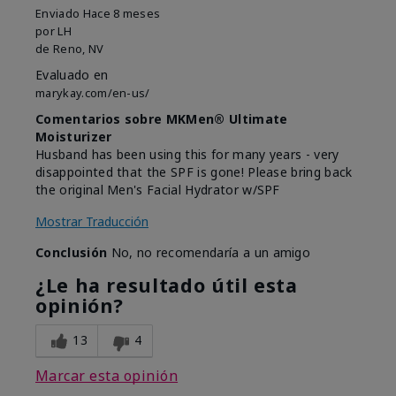
Enviado
Hace 8 meses
por
LH
de
Reno, NV
Evaluado en
marykay.com/en-us/
Comentarios sobre MKMen® Ultimate
Moisturizer
Husband has been using this for many years - very
disappointed that the SPF is gone! Please bring back
the original Men's Facial Hydrator w/SPF
Mostrar Traducción
Conclusión
No, no recomendaría a un amigo
¿Le ha resultado útil esta
opinión?
13
4
Marcar esta opinión