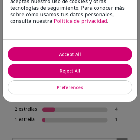
aceptas nuestro uso de cookies y otras
tecnologías de seguimiento. Para conocer más
sobre cómo usamos tus datos personales,
4.0
consulta nuestra
Política de privacidad
.
20 Reseñas
Escribir Una Opinión
Accept All
70%
de los encuestados recomendaría a un amigo.
Reject All
5 estrellas
12
Preferences
4 estrellas
1
3 estrellas
2
2 estrellas
4
1 estrella
1