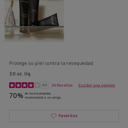
Protege su piel contra la resequedad.
3.0 oz. líq.
Calificación de clientes de 3,7 de 5
4.0
20 Reseñas
Escribir una opinión
70%
de los encuestados
recomendaría a un amigo.
Favoritos