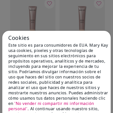
Cookies
Este sitio es para consumidores de EUA. Mary Kay
TimeWise® Matte 3D
TimeWise® Luminous 3D
Sk
usa cookies, pixeles y otras tecnologías de
Foundation
Foundation
De
seguimiento en sus sitios electrónicos para
es
Light 1​ (subtonos rosados
Light 1​ (subtonos rosados
propósitos operativos, analíticos y de mercadeo,
fríos)
fríos)
$9
incluyendo para mejorar la experiencia de tu
$28.00
$28.00
sitio. Podríamos divulgar información sobre el
uso que haces del sitio con nuestros socios de
redes sociales, publicidad y analítica para
analizar el uso que haces de nuestros sitios y
mostrarte nuestros anuncios. Puedes administrar
cómo usamos tus datos personales haciendo clic
en
'No vender ni compartir mi información
OPINIONES
personal'.
. Al continuar usando nuestro sitio,