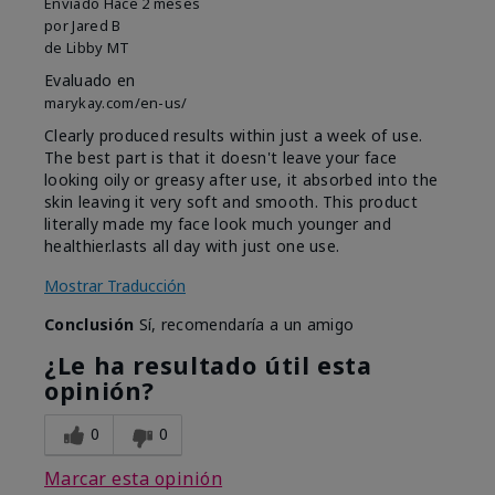
Enviado
Hace 2 meses
por
Jared B
de
Libby MT
Evaluado en
marykay.com/en-us/
Clearly produced results within just a week of use.
The best part is that it doesn't leave your face
looking oily or greasy after use, it absorbed into the
skin leaving it very soft and smooth. This product
literally made my face look much younger and
healthier.lasts all day with just one use.
Mostrar Traducción
Conclusión
Sí, recomendaría a un amigo
¿Le ha resultado útil esta
opinión?
0
0
Marcar esta opinión