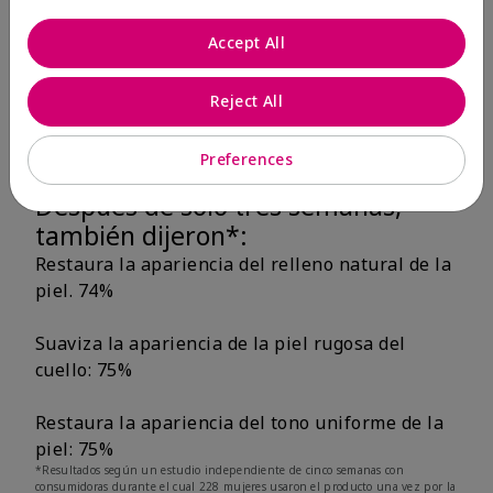
consumidoras, la mayoría de las mujeres
Accept All
coincidieron que la piel se sintió hidratada y
reconfortada al instante, se recuperó la
elasticidad natural de la piel y mejoró el
Reject All
aspecto del daño solar existente.
Preferences
Después de solo tres semanas,
también dijeron*:
Restaura la apariencia del relleno natural de la
piel. 74%
Suaviza la apariencia de la piel rugosa del
cuello: 75%
Restaura la apariencia del tono uniforme de la
piel: 75%
*Resultados según un estudio independiente de cinco semanas con
consumidoras durante el cual 228 mujeres usaron el producto una vez por la