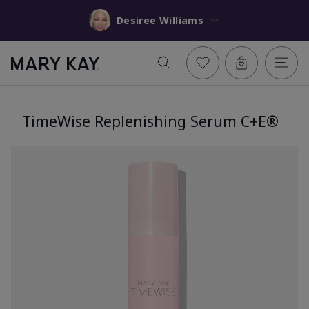
Desiree Williams
TimeWise Replenishing Serum C+E®