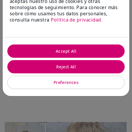
aceptas nuestro uso de cookies y otras
tecnologías de seguimiento. Para conocer más
sobre cómo usamos tus datos personales,
consulta nuestra
Política de privacidad
.
Accept All
TimeWise® Matte 3D
TimeWise® Luminous 3D
Sk
Foundation
Foundation
De
Reject All
es
Light 1​ (subtonos rosados
Light 1​ (subtonos rosados
fríos)
fríos)
$9
$28.00
$28.00
Preferences