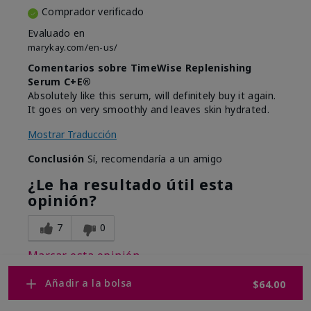
Comprador verificado
Evaluado en
marykay.com/en-us/
Comentarios sobre TimeWise Replenishing
Serum C+E®
Absolutely like this serum, will definitely buy it again.
It goes on very smoothly and leaves skin hydrated.
Mostrar Traducción
Conclusión
Sí, recomendaría a un amigo
¿Le ha resultado útil esta
opinión?
7
0
Marcar esta opinión
Añadir a la bolsa
$64.00
Mostrar opiniones
1-10