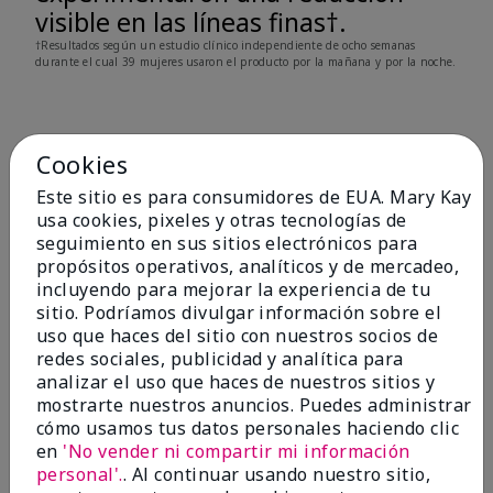
visible en las líneas finas†.
†Resultados según un estudio clínico independiente de ocho semanas
durante el cual 39 mujeres usaron el producto por la mañana y por la noche.
Cookies
Antes y después
Este sitio es para consumidores de EUA. Mary Kay
usa cookies, pixeles y otras tecnologías de
seguimiento en sus sitios electrónicos para
Antes
Después
propósitos operativos, analíticos y de mercadeo,
incluyendo para mejorar la experiencia de tu
Antes
Después
sitio. Podríamos divulgar información sobre el
uso que haces del sitio con nuestros socios de
redes sociales, publicidad y analítica para
analizar el uso que haces de nuestros sitios y
mostrarte nuestros anuncios. Puedes administrar
cómo usamos tus datos personales haciendo clic
Quizás también te guste
en
'No vender ni compartir mi información
personal'.
. Al continuar usando nuestro sitio,