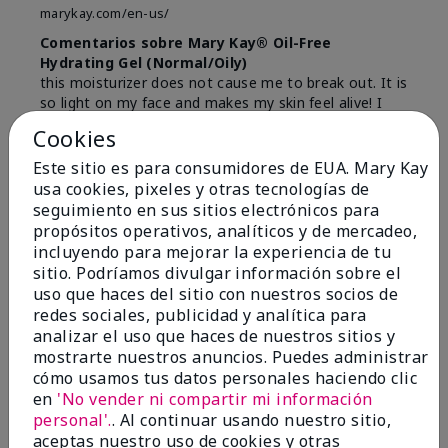
marykay.com/en-us/
Comentarios sobre Mary Kay® Oil-Free
Hydrating Gel (Normal/Oily)
this moisturizer does not cause me to break out. It is
so light on my face and makes my skin feel alive! I
like it so much that I will probably be purchasing
Cookies
some as a gift to share the nice feeling with a great
friend of mine.
Este sitio es para consumidores de EUA. Mary Kay
usa cookies, pixeles y otras tecnologías de
Mostrar Traducción
seguimiento en sus sitios electrónicos para
propósitos operativos, analíticos y de mercadeo,
incluyendo para mejorar la experiencia de tu
sitio. Podríamos divulgar información sobre el
uso que haces del sitio con nuestros socios de
me trying not to look
redes sociales, publicidad y analítica para
70, LOL!!
analizar el uso que haces de nuestros sitios y
mostrarte nuestros anuncios. Puedes administrar
Conclusión
Sí, recomendaría a un amigo
cómo usamos tus datos personales haciendo clic
¿Le ha resultado útil esta
en
'No vender ni compartir mi información
opinión?
personal'.
. Al continuar usando nuestro sitio,
aceptas nuestro uso de cookies y otras