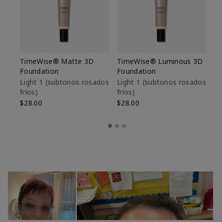
TimeWise® Matte 3D
TimeWise® Luminous 3D
Sk
Foundation
Foundation
De
es
Light 1​ (subtonos rosados
Light 1​ (subtonos rosados
fríos)
fríos)
$9
$28.00
$28.00