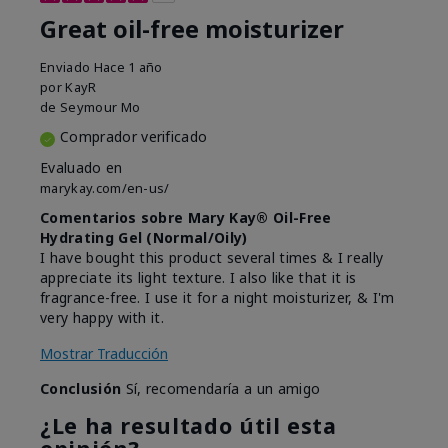
Great oil-free moisturizer
Enviado
Hace 1 año
por
KayR
de
Seymour Mo
Comprador verificado
Evaluado en
marykay.com/en-us/
Comentarios sobre Mary Kay® Oil-Free
Hydrating Gel (Normal/Oily)
I have bought this product several times & I really
appreciate its light texture. I also like that it is
fragrance-free. I use it for a night moisturizer, & I'm
very happy with it.
Mostrar Traducción
Conclusión
Sí, recomendaría a un amigo
¿Le ha resultado útil esta