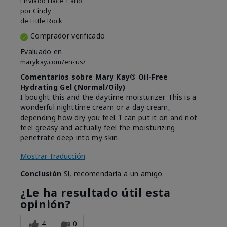
Enviado
Hace 1 año
por
Cindy
de
Little Rock
Comprador verificado
Evaluado en
marykay.com/en-us/
Comentarios sobre Mary Kay® Oil-Free
Hydrating Gel (Normal/Oily)
I bought this and the daytime moisturizer. This is a
wonderful nighttime cream or a day cream,
depending how dry you feel. I can put it on and not
feel greasy and actually feel the moisturizing
penetrate deep into my skin.
Mostrar Traducción
Conclusión
Sí, recomendaría a un amigo
¿Le ha resultado útil esta
opinión?
4
0