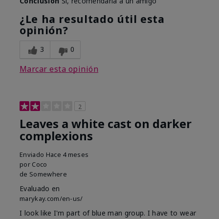
Conclusión
Sí, recomendaría a un amigo
¿Le ha resultado útil esta
opinión?
3
0
Marcar esta opinión
2
Leaves a white cast on darker
complexions
Enviado
Hace 4 meses
por
Coco
de
Somewhere
Evaluado en
marykay.com/en-us/
I look like I'm part of blue man group. I have to wear