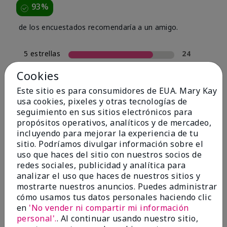
93%
de los encuestados recomendaría a un amigo.
5 estrellas
24
4 estrellas
4
Cookies
3 estrellas
0
Este sitio es para consumidores de EUA. Mary Kay
usa cookies, pixeles y otras tecnologías de
2 estrellas
2
seguimiento en sus sitios electrónicos para
1 estrella
0
propósitos operativos, analíticos y de mercadeo,
incluyendo para mejorar la experiencia de tu
sitio. Podríamos divulgar información sobre el
uso que haces del sitio con nuestros socios de
Tipo De Piel
Filtrar
redes sociales, publicidad y analítica para
reseñas
analizar el uso que haces de nuestros sitios y
por
mostrarte nuestros anuncios. Puedes administrar
Tipo
cómo usamos tus datos personales haciendo clic
de
en
'No vender ni compartir mi información
piel
personal'.
. Al continuar usando nuestro sitio,