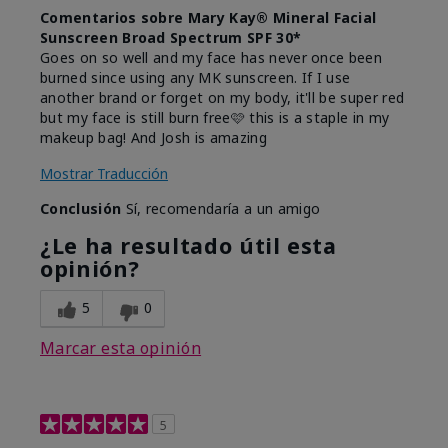
Comentarios sobre Mary Kay® Mineral Facial
Sunscreen Broad Spectrum SPF 30*
Goes on so well and my face has never once been
burned since using any MK sunscreen. If I use
another brand or forget on my body, it'll be super red
but my face is still burn free🩷 this is a staple in my
makeup bag! And Josh is amazing
Mostrar Traducción
Conclusión
Sí, recomendaría a un amigo
¿Le ha resultado útil esta
opinión?
5
0
Marcar esta opinión
5