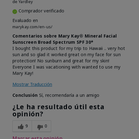
de
Yardley
Comprador verificado
Evaluado en
marykay.com/en-us/
Comentarios sobre Mary Kay® Mineral Facial
Sunscreen Broad Spectrum SPF 30*
I bought this product for my trip to Hawaii .. very hot
sun and so glad it worked great on my face for sun
protection! No sunburn and great for my skin!
Everyone I was vacationing with wanted to use my
Mary Kay!
Mostrar Traducción
Conclusión
Sí, recomendaría a un amigo
¿Le ha resultado útil esta
opinión?
9
0
Marcar esta opinión