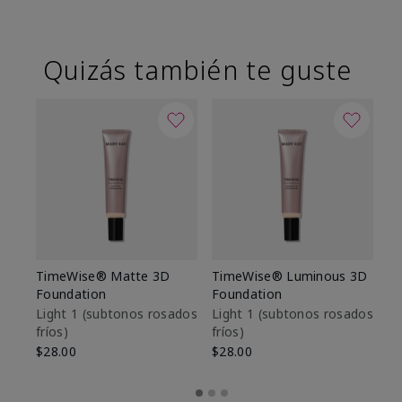
Quizás también te guste
TimeWise® Matte 3D
TimeWise® Luminous 3D
Sk
Foundation
Foundation
De
es
Light 1​ (subtonos rosados
Light 1​ (subtonos rosados
fríos)
fríos)
$9
$28.00
$28.00