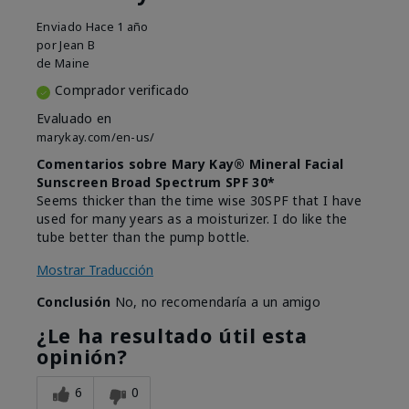
Enviado
Hace 1 año
por
Jean B
de
Maine
Comprador verificado
Evaluado en
marykay.com/en-us/
Comentarios sobre Mary Kay® Mineral Facial
Sunscreen Broad Spectrum SPF 30*
Seems thicker than the time wise 30SPF that I have
used for many years as a moisturizer. I do like the
tube better than the pump bottle.
Mostrar Traducción
Conclusión
No, no recomendaría a un amigo
¿Le ha resultado útil esta
opinión?
6
0