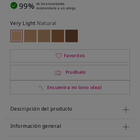
99%
de los encuestados
recomendaría a un amigo.
Very Light
Natural
seleccionado
Out of stock
Out of stock
Out of stock
Out of stock
Out of stock
Favoritos
Pruébalo
Encuentra mi tono ideal
Descripción del producto
Información general