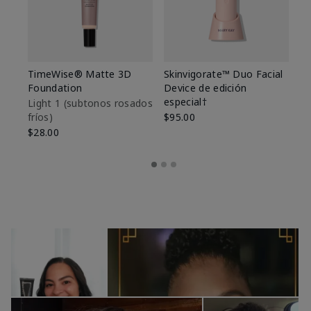
TimeWise® Matte 3D
Skinvigorate™ Duo Facial
T
Foundation
Device de edición
Fo
especial†
Light 1​ (subtonos rosados
Li
fríos)
$95.00
fr
$28.00
$2