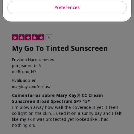
23
0
Preferences
Marcar esta opinión
5
My Go To Tinted Sunscreen
Enviado
Hace 4 meses
por
Jeannette A
de
Bronx, NY
Evaluado en
marykay.com/en-us/
Comentarios sobre Mary Kay® CC Cream
Sunscreen Broad Spectrum SPF 15*
I'm blown away how well the coverage is yet it feels
so light on the skin. I used it on a sunny day and I felt
like my skin was protected yet looked like I had
nothing on.