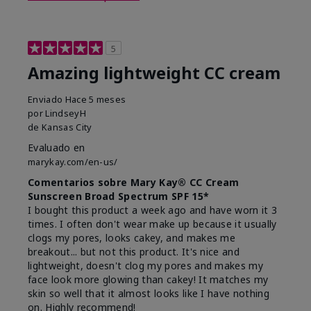
5
Amazing lightweight CC cream
Enviado
Hace 5 meses
por
LindseyH
de
Kansas City
Evaluado en
marykay.com/en-us/
Comentarios sobre Mary Kay® CC Cream
Sunscreen Broad Spectrum SPF 15*
I bought this product a week ago and have worn it 3
times. I often don't wear make up because it usually
clogs my pores, looks cakey, and makes me
breakout... but not this product. It's nice and
lightweight, doesn't clog my pores and makes my
face look more glowing than cakey! It matches my
skin so well that it almost looks like I have nothing
on. Highly recommend!