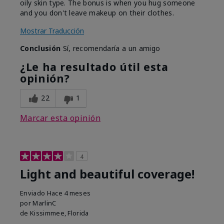
oily skin type. The bonus is when you hug someone
and you don't leave makeup on their clothes.
Mostrar Traducción
Conclusión
Sí, recomendaría a un amigo
¿Le ha resultado útil esta
opinión?
22
1
Marcar esta opinión
4
Light and beautiful coverage!
Enviado
Hace 4 meses
por
MarlinC
de
Kissimmee, Florida