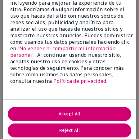
incluyendo para mejorar la experiencia de tu
Evaluado en
sitio. Podríamos divulgar información sobre el
marykay.com/en-us/
uso que haces del sitio con nuestros socios de
Comentarios sobre Mary Kay® CC Cream
redes sociales, publicidad y analítica para
Sunscreen Broad Spectrum SPF 15*
analizar el uso que haces de nuestros sitios y
I have been wearing the cc cream for 8 years now. I
mostrarte nuestros anuncios. Puedes administrar
absolutely love it. Its not cakey it's not heavy and it
cómo usamos tus datos personales haciendo clic
blends effortlessly. I get compliments all the time.
en
'No vender ni compartir mi información
10/10 I definitely recommend.
personal'.
. Al continuar usando nuestro sitio,
Mostrar Traducción
aceptas nuestro uso de cookies y otras
tecnologías de seguimiento. Para conocer más
sobre cómo usamos tus datos personales,
consulta nuestra
Política de privacidad
.
Walking in victory
Conclusión
Sí, recomendaría a un amigo
Accept All
¿Le ha resultado útil esta
opinión?
Reject All