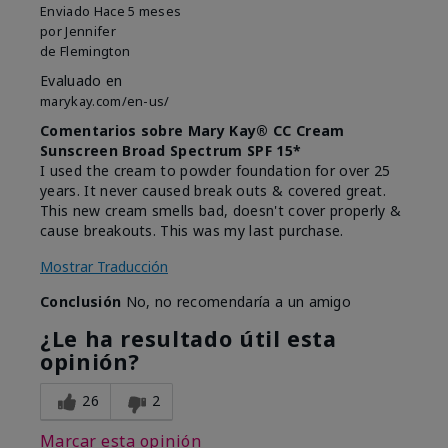
Enviado
Hace 5 meses
por
Jennifer
de
Flemington
Evaluado en
marykay.com/en-us/
Comentarios sobre Mary Kay® CC Cream
Sunscreen Broad Spectrum SPF 15*
I used the cream to powder foundation for over 25
years. It never caused break outs & covered great.
This new cream smells bad, doesn't cover properly &
cause breakouts. This was my last purchase.
Mostrar Traducción
Conclusión
No, no recomendaría a un amigo
¿Le ha resultado útil esta
opinión?
26
2
Marcar esta opinión