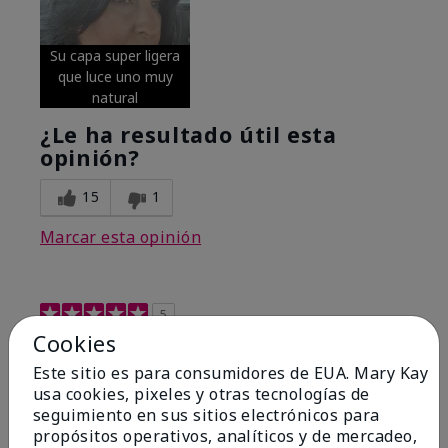
Su capa super ligera
que luce uno muy
natural
¿Le ha resultado útil esta
opinión?
15
1
Marcar esta opinión
5
Cookies
Excellent
Este sitio es para consumidores de EUA. Mary Kay
Enviado
Hace 4 meses
usa cookies, pixeles y otras tecnologías de
por
Coverly
seguimiento en sus sitios electrónicos para
de
Columbia Missouri
propósitos operativos, analíticos y de mercadeo,