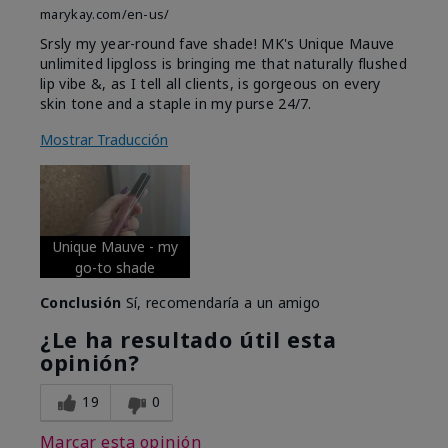
marykay.com/en-us/
Srsly my year-round fave shade! MK's Unique Mauve
unlimited lipgloss is bringing me that naturally flushed
lip vibe &, as I tell all clients, is gorgeous on every
skin tone and a staple in my purse 24/7.
Mostrar Traducción
Unique Mauve - my
go-to shade
Conclusión
Sí, recomendaría a un amigo
¿Le ha resultado útil esta
opinión?
19
0
Marcar esta opinión