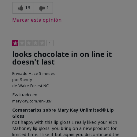
13
1
Marcar esta opinión
1
looks chocolate in on line it
doesn't last
Enviado
Hace 5 meses
por
Sandy
de
Wake Forest NC
Evaluado en
marykay.com/en-us/
Comentarios sobre Mary Kay Unlimited® Lip
Gloss
not happy with this lip gloss I really liked your Rich
Mahoney lip gloss. you bring on a new product for
limited time. I like it but again you discontinued the