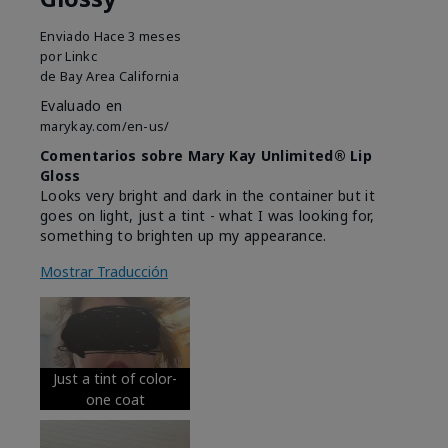
Enviado
Hace 3 meses
por
Linkc
de
Bay Area California
Evaluado en
marykay.com/en-us/
Comentarios sobre Mary Kay Unlimited® Lip
Gloss
Looks very bright and dark in the container but it
goes on light, just a tint - what I was looking for,
something to brighten up my appearance.
Mostrar Traducción
Just a tint of color-
one coat