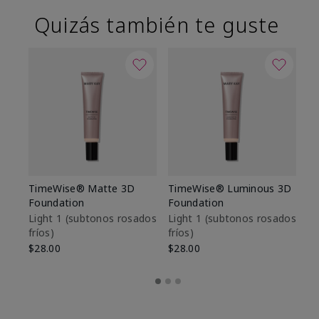
Quizás también te guste
TimeWise® Matte 3D
TimeWise® Luminous 3D
Sk
Foundation
Foundation
De
es
Light 1​ (subtonos rosados
Light 1​ (subtonos rosados
fríos)
fríos)
$9
$28.00
$28.00