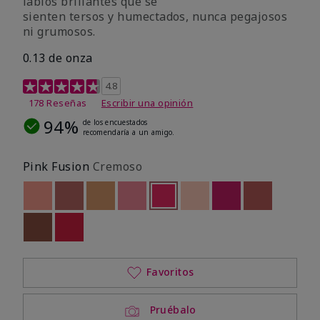
labios brillantes que se
sienten tersos y humectados, nunca pegajosos
ni grumosos.
0.13 de onza
Calificación de clientes de 4,8 de 5
4.8
178 Reseñas
Escribir una opinión
94%
de los encuestados
recomendaría a un amigo.
Pink Fusion
Cremoso
Out of stock
Out of stock
Out of stock
Out of stock
seleccionado
Out of stock
Out of stock
Out of stock
Out of stoc
Out of stock
Out of stock
Favoritos
Pruébalo