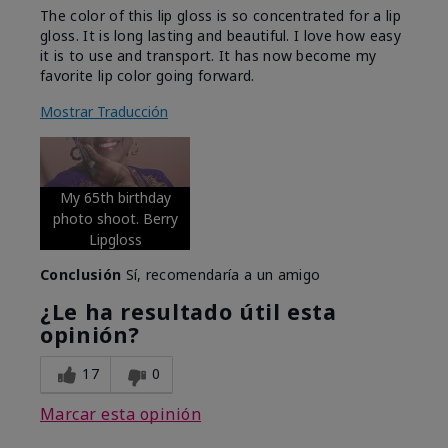
The color of this lip gloss is so concentrated for a lip
gloss. It is long lasting and beautiful. I love how easy
it is to use and transport. It has now become my
favorite lip color going forward.
Mostrar Traducción
My 65th birthday
photo shoot. Berry
Lipgloss
Conclusión
Sí, recomendaría a un amigo
¿Le ha resultado útil esta
opinión?
17
0
Marcar esta opinión