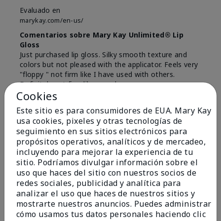
Evaluado en
marykay.com/en-us/
Comentarios sobre Mary Kay Unlimited® Lip
Gloss
Just purchased lip gloss. Silky smooth texture and
colors but not pleased with the applicator. Feels very
"floppy " not firm like I have used with others.
Definitely not firm like samples were.
Cookies
Mostrar Traducción
Este sitio es para consumidores de EUA. Mary Kay
Conclusión
Sí, recomendaría a un amigo
usa cookies, pixeles y otras tecnologías de
seguimiento en sus sitios electrónicos para
¿Le ha resultado útil esta
propósitos operativos, analíticos y de mercadeo,
opinión?
incluyendo para mejorar la experiencia de tu
sitio. Podríamos divulgar información sobre el
8
1
uso que haces del sitio con nuestros socios de
redes sociales, publicidad y analítica para
Marcar esta opinión
analizar el uso que haces de nuestros sitios y
mostrarte nuestros anuncios. Puedes administrar
cómo usamos tus datos personales haciendo clic