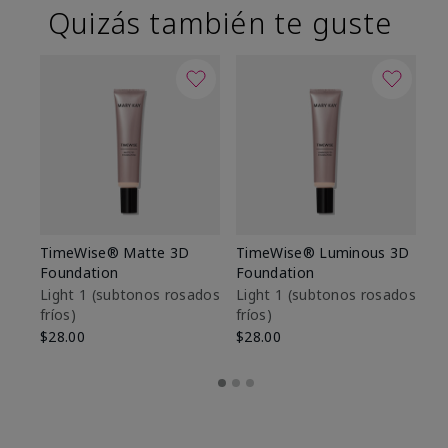
Quizás también te guste
TimeWise® Matte 3D
TimeWise® Luminous 3D
Sk
Foundation
Foundation
De
es
Light 1​ (subtonos rosados
Light 1​ (subtonos rosados
fríos)
fríos)
$9
$28.00
$28.00