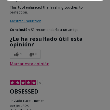
marykay.com/en-us/
This tool enhanced the finishing touches to
perfection.
Mostrar Traducción
Conclusión
Sí, recomendaría a un amigo
¿Le ha resultado útil esta
opinión?
1
0
Marcar esta opinión
5
OBSESSED
Enviado
Hace 2 meses
por
JessPDX