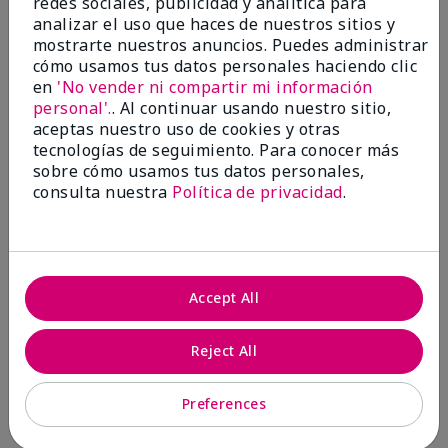
redes sociales, publicidad y analítica para
analizar el uso que haces de nuestros sitios y
1 estrella
0
mostrarte nuestros anuncios. Puedes administrar
cómo usamos tus datos personales haciendo clic
en
'No vender ni compartir mi información
personal'.
. Al continuar usando nuestro sitio,
aceptas nuestro uso de cookies y otras
tecnologías de seguimiento. Para conocer más
sobre cómo usamos tus datos personales,
consulta nuestra
Política de privacidad
.
Evaluado por 2 clientes
5
Accept All
MK completion sponge
Reject All
Enviado
Hace 1 mes
por
Shirley "Girl"
de
Riverside,Ca.
Preferences
Evaluado en