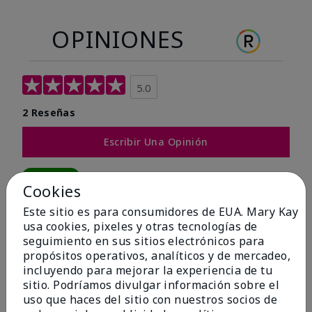
OPINIONES
5.0
2 Reseñas
Escribir Una Opinión
100%
Cookies
de los encuestados recomendaría a un amigo.
Este sitio es para consumidores de EUA. Mary Kay
usa cookies, pixeles y otras tecnologías de
seguimiento en sus sitios electrónicos para
5 estrellas
2
propósitos operativos, analíticos y de mercadeo,
4 estrellas
0
incluyendo para mejorar la experiencia de tu
sitio. Podríamos divulgar información sobre el
3 estrellas
0
uso que haces del sitio con nuestros socios de
2 estrellas
0