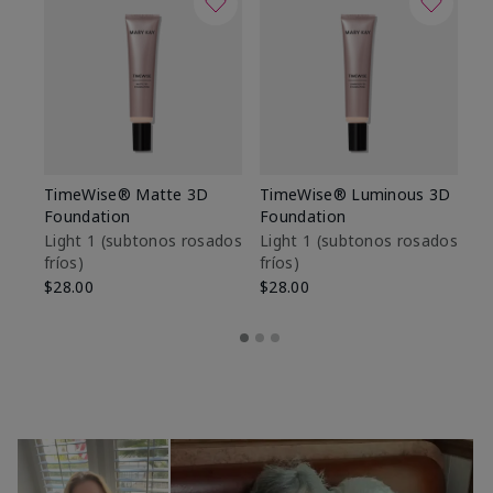
TimeWise® Matte 3D
TimeWise® Luminous 3D
Sk
Foundation
Foundation
De
es
Light 1​ (subtonos rosados
Light 1​ (subtonos rosados
fríos)
fríos)
$9
$28.00
$28.00