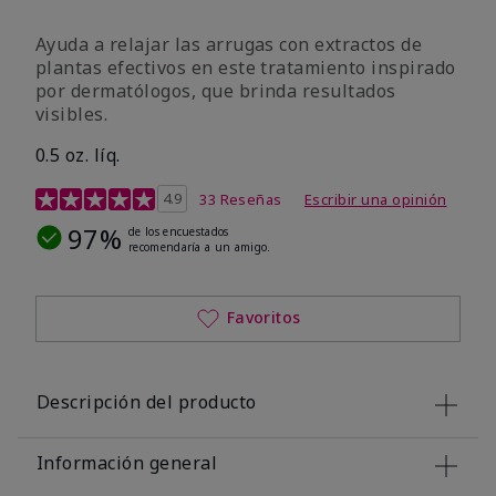
Ayuda a relajar las arrugas con extractos de
plantas efectivos en este tratamiento inspirado
por dermatólogos, que brinda resultados
visibles.
0.5 oz. líq.
Calificación de clientes de 4,9 de 5
4.9
33 Reseñas
Escribir una opinión
97%
de los encuestados
recomendaría a un amigo.
Favoritos
Descripción del producto
Información general