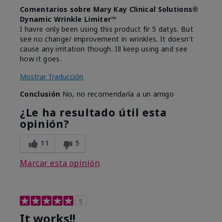
Comentarios sobre Mary Kay Clinical Solutions®
Dynamic Wrinkle Limiter™
I havre only been using this product fir 5 datys. But
see no change/ improvement in wrinkles. It doesn't
cause any irritation though. Ill keep using and see
how it goes.
Mostrar Traducción
Conclusión
No, no recomendaría a un amigo
¿Le ha resultado útil esta
opinión?
11
5
Marcar esta opinión
5
It works!!