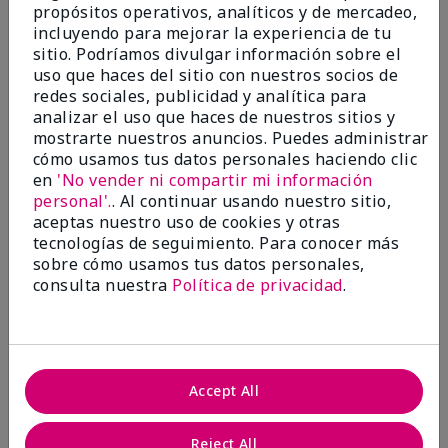
propósitos operativos, analíticos y de mercadeo,
¿Le ha resultado útil esta
incluyendo para mejorar la experiencia de tu
opinión?
sitio. Podríamos divulgar información sobre el
uso que haces del sitio con nuestros socios de
22
1
redes sociales, publicidad y analítica para
analizar el uso que haces de nuestros sitios y
Marcar esta opinión
mostrarte nuestros anuncios. Puedes administrar
cómo usamos tus datos personales haciendo clic
en
'No vender ni compartir mi información
personal'.
. Al continuar usando nuestro sitio,
5
aceptas nuestro uso de cookies y otras
Awesome
tecnologías de seguimiento. Para conocer más
sobre cómo usamos tus datos personales,
Enviado
Hace 10 meses
consulta nuestra
Política de privacidad
.
por
Judy
de
Evansville IN
Comprador verificado
Evaluado en
Accept All
marykay.com/en-us/
Comentarios sobre Mary Kay Clinical Solutions®
Reject All
Dynamic Wrinkle Limiter™