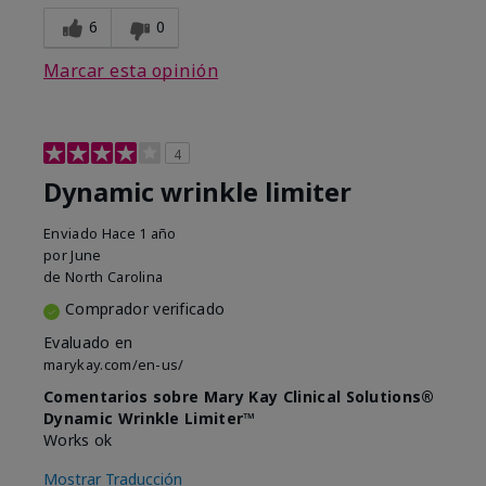
6
0
Marcar esta opinión
4
Dynamic wrinkle limiter
Enviado
Hace 1 año
por
June
de
North Carolina
Comprador verificado
Evaluado en
marykay.com/en-us/
Comentarios sobre Mary Kay Clinical Solutions®
Dynamic Wrinkle Limiter™
Works ok
Mostrar Traducción