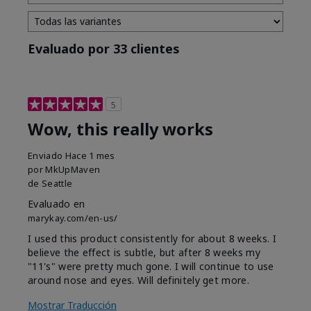
Evaluado por 33 clientes
5
Wow, this really works
Enviado
Hace 1 mes
por
MkUpMaven
de
Seattle
Evaluado en
marykay.com/en-us/
I used this product consistently for about 8 weeks. I
believe the effect is subtle, but after 8 weeks my
"11's" were pretty much gone. I will continue to use
around nose and eyes. Will definitely get more.
Mostrar Traducción