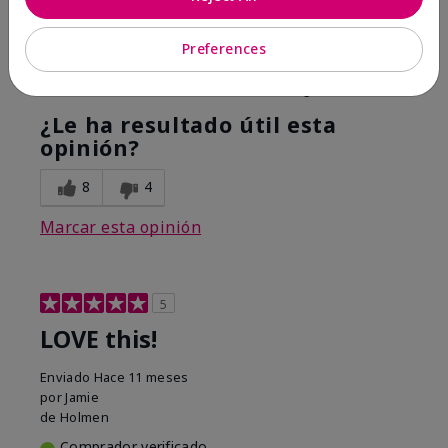
Hope it helps
Preferences
Mostrar Traducción
Conclusión
Sí, recomendaría a un amigo
¿Le ha resultado útil esta
opinión?
8
4
Marcar esta opinión
5
LOVE this!
Enviado
Hace 11 meses
por
Jamie
de
Holmen
Comprador verificado