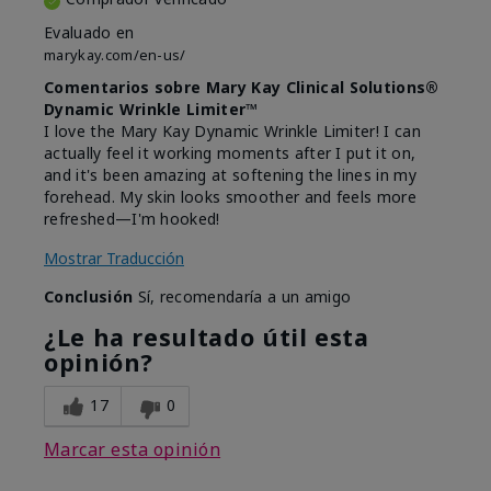
Evaluado en
marykay.com/en-us/
Comentarios sobre Mary Kay Clinical Solutions®
Dynamic Wrinkle Limiter™
I love the Mary Kay Dynamic Wrinkle Limiter! I can
actually feel it working moments after I put it on,
and it's been amazing at softening the lines in my
forehead. My skin looks smoother and feels more
refreshed—I'm hooked!
Mostrar Traducción
Conclusión
Sí, recomendaría a un amigo
¿Le ha resultado útil esta
opinión?
17
0
Marcar esta opinión