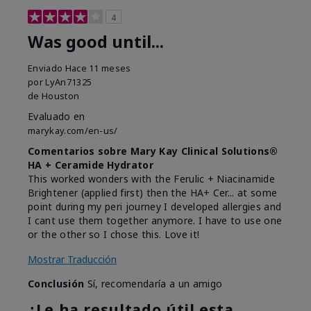
4
Was good until...
Enviado
Hace 11 meses
por
LyAn71325
de
Houston
Evaluado en
marykay.com/en-us/
Comentarios sobre Mary Kay Clinical Solutions®
HA + Ceramide Hydrator
This worked wonders with the Ferulic + Niacinamide
Brightener (applied first) then the HA+ Cer... at some
point during my peri journey I developed allergies and
I cant use them together anymore. I have to use one
or the other so I chose this. Love it!
Mostrar Traducción
Conclusión
Sí, recomendaría a un amigo
¿Le ha resultado útil esta