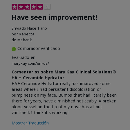
5
Have seen improvement!
Enviado
Hace 1 año
por
Rebecca
de
Mabank
Comprador verificado
Evaluado en
marykay.com/en-us/
Comentarios sobre Mary Kay Clinical Solutions®
HA + Ceramide Hydrator
HA+ Ceramide Hydrator really has improved some
areas where I had persistent discoloration or
bumpiness on my face. Bumps that had literally been
there for years, have diminished noticeably. A broken
blood vessel on the tip of my nose has all but
vanished. I think it's working!
Mostrar Traducción