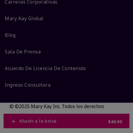
Carreras Corporativas
Mary Kay Global
Blog
Sala De Prensa
Acuerdo De Licencia De Contenido
Ingreso Consultora
© ©2025 Mary Kay Inc. Todos los derechos
reservados.
No vender/Preferencias de cookies
Añadir a la bolsa
$40.00
Código DSA/Queja al Código
Términos
Privacidad
Transparencia en CA
Accesibilidad
Cambiar país