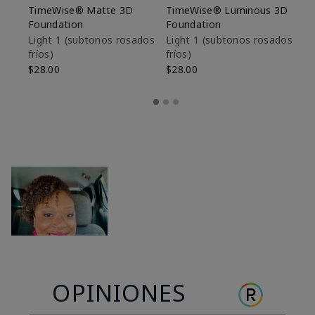
TimeWise® Matte 3D
TimeWise® Luminous 3D
Sk
Foundation
Foundation
De
es
Light 1​ (subtonos rosados
Light 1​ (subtonos rosados
fríos)
fríos)
$9
$28.00
$28.00
OPINIONES