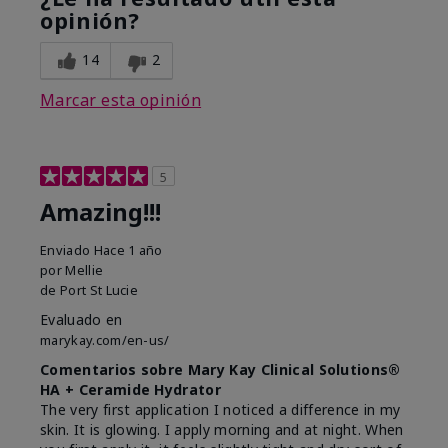
opinión?
14
2
Marcar esta opinión
5
Amazing!!!
Enviado
Hace 1 año
por
Mellie
de
Port St Lucie
Evaluado en
marykay.com/en-us/
Comentarios sobre Mary Kay Clinical Solutions®
HA + Ceramide Hydrator
The very first application I noticed a difference in my
skin. It is glowing. I apply morning and at night. When