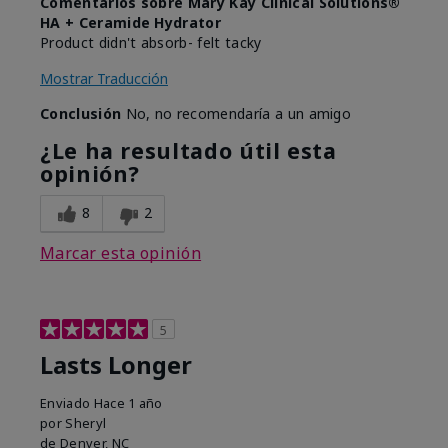
Comentarios sobre Mary Kay Clinical Solutions®
HA + Ceramide Hydrator
Product didn't absorb- felt tacky
Mostrar Traducción
Conclusión
No, no recomendaría a un amigo
¿Le ha resultado útil esta
opinión?
8
2
Marcar esta opinión
5
Lasts Longer
Enviado
Hace 1 año
por
Sheryl
de
Denver, NC