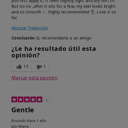
you first apply it, it feels slightly tight and dry sort of.
But no no ,after it sits for a few, my skin looks bright
and so smooth ✨️. Highly recommended 👌. Love it so
far.
Mostrar Traducción
Conclusión
Sí, recomendaría a un amigo
¿Le ha resultado útil esta
opinión?
13
1
Marcar esta opinión
5
Gentle
Enviado
Hace 1 año
por
Maria