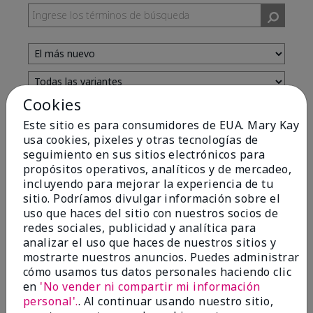
Cookies
Evaluado por 13 clientes
Este sitio es para consumidores de EUA. Mary Kay
usa cookies, pixeles y otras tecnologías de
seguimiento en sus sitios electrónicos para
5
propósitos operativos, analíticos y de mercadeo,
incluyendo para mejorar la experiencia de tu
Yeh! I really works
sitio. Podríamos divulgar información sobre el
uso que haces del sitio con nuestros socios de
Enviado
Hace 4 meses
redes sociales, publicidad y analítica para
por
Char
analizar el uso que haces de nuestros sitios y
de
Detroit, Mi
mostrarte nuestros anuncios. Puedes administrar
Evaluado en
cómo usamos tus datos personales haciendo clic
marykay.com/en-us/
en
'No vender ni compartir mi información
I ski all winter and since adding this to my progam
personal'.
. Al continuar usando nuestro sitio,