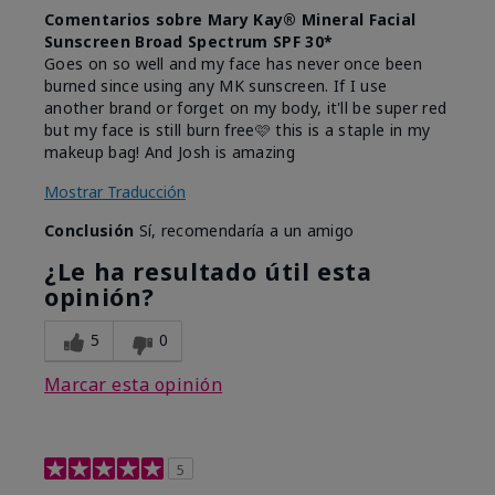
Comentarios sobre Mary Kay® Mineral Facial
Sunscreen Broad Spectrum SPF 30*
Goes on so well and my face has never once been
burned since using any MK sunscreen. If I use
another brand or forget on my body, it'll be super red
but my face is still burn free🩷 this is a staple in my
makeup bag! And Josh is amazing
Mostrar Traducción
Conclusión
Sí, recomendaría a un amigo
¿Le ha resultado útil esta
opinión?
5
0
Marcar esta opinión
5