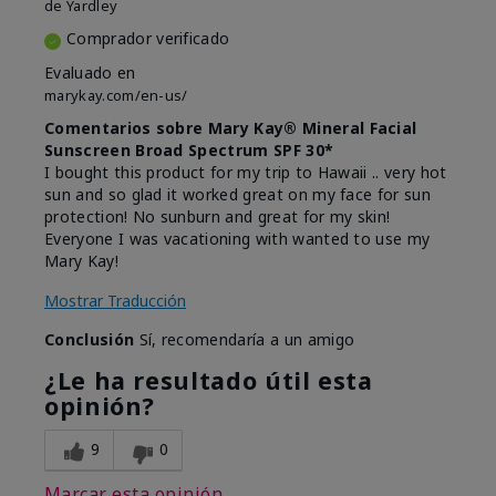
de
Yardley
Comprador verificado
Evaluado en
marykay.com/en-us/
Comentarios sobre Mary Kay® Mineral Facial
Sunscreen Broad Spectrum SPF 30*
I bought this product for my trip to Hawaii .. very hot
sun and so glad it worked great on my face for sun
protection! No sunburn and great for my skin!
Everyone I was vacationing with wanted to use my
Mary Kay!
Mostrar Traducción
Conclusión
Sí, recomendaría a un amigo
¿Le ha resultado útil esta
opinión?
9
0
Marcar esta opinión