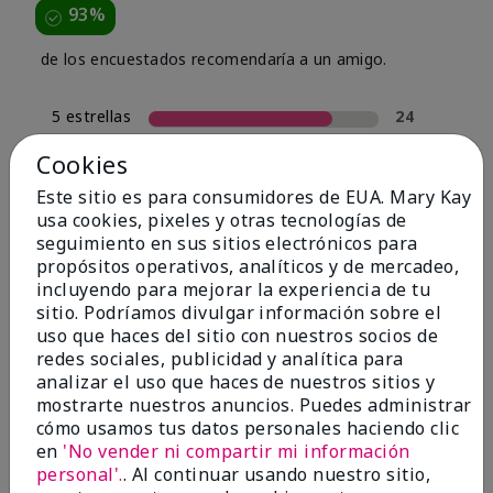
93%
de los encuestados recomendaría a un amigo.
5 estrellas
24
4 estrellas
4
Cookies
3 estrellas
0
Este sitio es para consumidores de EUA. Mary Kay
usa cookies, pixeles y otras tecnologías de
2 estrellas
2
seguimiento en sus sitios electrónicos para
1 estrella
0
propósitos operativos, analíticos y de mercadeo,
incluyendo para mejorar la experiencia de tu
sitio. Podríamos divulgar información sobre el
uso que haces del sitio con nuestros socios de
Tipo De Piel
Filtrar
redes sociales, publicidad y analítica para
reseñas
analizar el uso que haces de nuestros sitios y
por
mostrarte nuestros anuncios. Puedes administrar
Tipo
cómo usamos tus datos personales haciendo clic
de
en
'No vender ni compartir mi información
piel
personal'.
. Al continuar usando nuestro sitio,