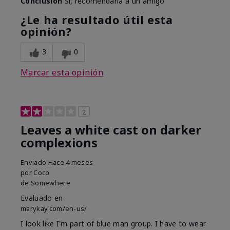
Conclusión
Sí, recomendaría a un amigo
¿Le ha resultado útil esta
opinión?
3
0
Marcar esta opinión
2
Leaves a white cast on darker
complexions
Enviado
Hace 4 meses
por
Coco
de
Somewhere
Evaluado en
marykay.com/en-us/
I look like I'm part of blue man group. I have to wear