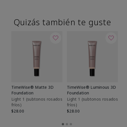
Quizás también te guste
TimeWise® Matte 3D
TimeWise® Luminous 3D
Sk
Foundation
Foundation
De
es
Light 1​ (subtonos rosados
Light 1​ (subtonos rosados
fríos)
fríos)
$9
$28.00
$28.00