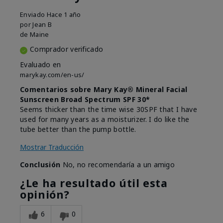
Enviado
Hace 1 año
por
Jean B
de
Maine
Comprador verificado
Evaluado en
marykay.com/en-us/
Comentarios sobre Mary Kay® Mineral Facial
Sunscreen Broad Spectrum SPF 30*
Seems thicker than the time wise 30SPF that I have
used for many years as a moisturizer. I do like the
tube better than the pump bottle.
Mostrar Traducción
Conclusión
No, no recomendaría a un amigo
¿Le ha resultado útil esta
opinión?
6
0