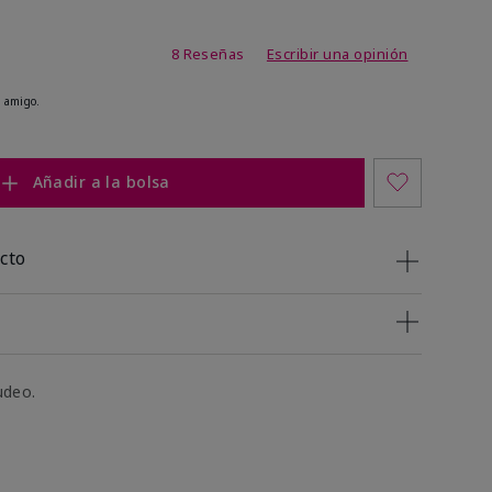
de 4,2 de 5
8 Reseñas
Escribir una opinión
 amigo.
Añadir a la bolsa
cto
udeo.