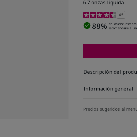
6.7 onzas líquida
Calificación de clientes 
4.5
88%
de los encuestados
recomendaría a un
Descripción del produ
Información general
Precios sugeridos al men