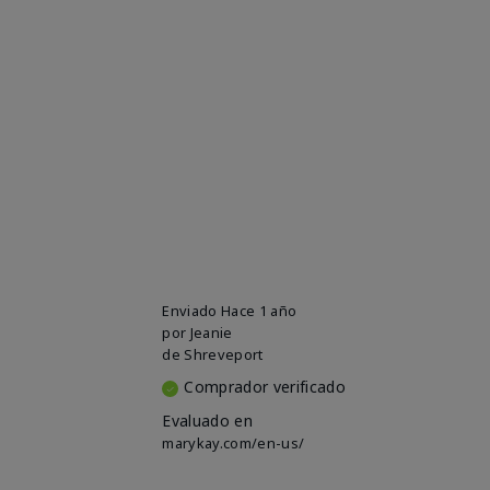
Enviado
Hace 1 año
por
Jeanie
de
Shreveport
Comprador verificado
Evaluado en
marykay.com/en-us/