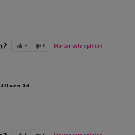
n?
3
0
Marcar esta opinión
d Shower Gel
5
0