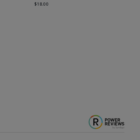
$18.00
$2