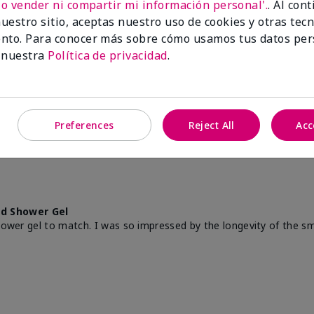
she commented on my new fragrance, the apple and almond products
No vender ni compartir mi información personal'.
. Al con
l smell like that!
uestro sitio, aceptas nuestro uso de cookies y otras tec
nto. Para conocer más sobre cómo usamos tus datos per
 nuestra
Política de privacidad
.
n?
2
0
Marcar esta opinión
Preferences
Reject All
Acc
d Shower Gel
hower gel to match. I was so impressed by the longevity of the smel