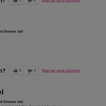
n?
Marcar esta opinión
d Shower Gel
n?
0
0
Marcar esta opinión
l
d Shower Gel