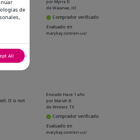
, she then
por
Myrra D
tinuar
de
Waianae, HI
nologías de
sonales,
Comprador verificado
Evaluado en
marykay.com/en-us/
ept All
Enviado
Hace 1 año
l. It is not
por
Mariah B.
de
Winters TX
Comprador verificado
Evaluado en
marykay.com/en-us/