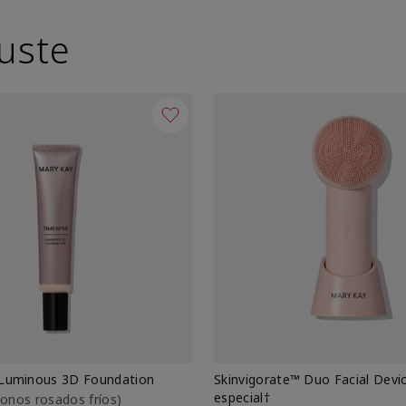
uste
Luminous 3D Foundation
Skinvigorate™ Duo Facial Devic
especial†
btonos rosados fríos)