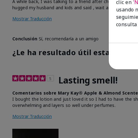
A while back, I was talking to a friend after church and 
clic en
'
hugged my husband and kids and said , wait a minute… you al
usando n
seguimie
Mostrar Traducción
consulta
Conclusión
Sí, recomendaría a un amigo
¿Le ha resultado útil esta opinió
Lasting smell!
5
Comentarios sobre Mary Kay® Apple & Almond Scente
I bought the lotion and just loved it so I had to have the s
overwhelming and layers so well under perfumes.
Mostrar Traducción