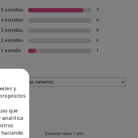
5 estrellas
7
4 estrellas
0
3 estrellas
0
2 estrellas
0
1 estrella
1
xeles y
 propósitos
 uso que
 analítica
estros
 haciendo
Enviado
Hace 1 año