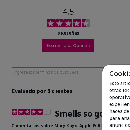
4.5
8 Reseñas
Escribir Una Opinión
Cooki
Este sit
otras te
Evaluado por 8 clientes
operativ
experien
Smells so good the
haces del
5
para ana
anuncios
Comentarios sobre Mary Kay® Apple & Almond Scente