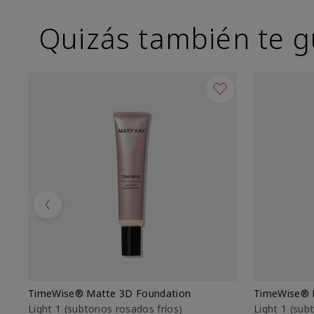
Quizás también te g
Previous
TimeWise® Matte 3D Foundation
TimeWise® 
Light 1​ (subtonos rosados fríos)
Light 1​ (su