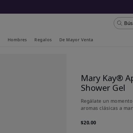
Bús
s
Hombres
Regalos
De Mayor Venta
Collapsed
Expanded
Mary Kay® A
Shower Gel
Regálate un momento d
aromas clásicas a man
$20.00