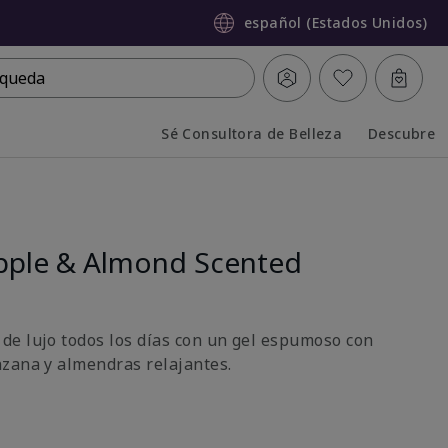
español (Estados Unidos)
queda
Sé Consultora de Belleza
Descubre
Collapsed
Expanded
pple & Almond Scented
e lujo todos los días con un gel espumoso con
zana y almendras relajantes.