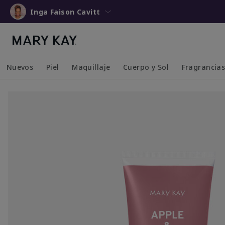
Inga Faison Cavitt
Nuevos
Piel
Maquillaje
Cuerpo y Sol
Fragrancia
Collapsed
Expanded
Collapsed
Expanded
Collapsed
Expanded
Collapsed
Expanded