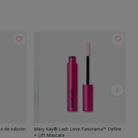
Next
e de edición
Mary Kay® Lash Love Fanorama™ Define
Ma
+ Lift Mascara
Ki