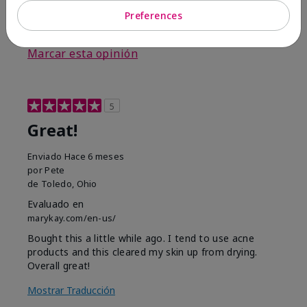
Preferences
3
0
Marcar esta opinión
5
Great!
Enviado
Hace 6 meses
por
Pete
de
Toledo, Ohio
Evaluado en
marykay.com/en-us/
Bought this a little while ago. I tend to use acne
products and this cleared my skin up from drying.
Overall great!
Mostrar Traducción