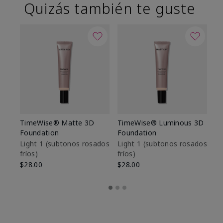
Quizás también te guste
TimeWise® Matte 3D
TimeWise® Luminous 3D
Sk
Foundation
Foundation
De
es
Light 1​ (subtonos rosados
Light 1​ (subtonos rosados
fríos)
fríos)
$9
$28.00
$28.00