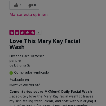
5
0
Marcar esta opinión
5
Love This Mary Kay Facial
Wash
Enviado
Hace 10 meses
por
Dre
de
Lithonia Ga
Comprador verificado
Evaluado en
marykay.com/en-us/
Comentarios sobre MKMen® Daily Facial Wash
I absolutely love the Mary Kay facial wash! It leaves
my skin feeling fresh, clean, and soft without drying it
out. After just a few uses, I noticed my complexion