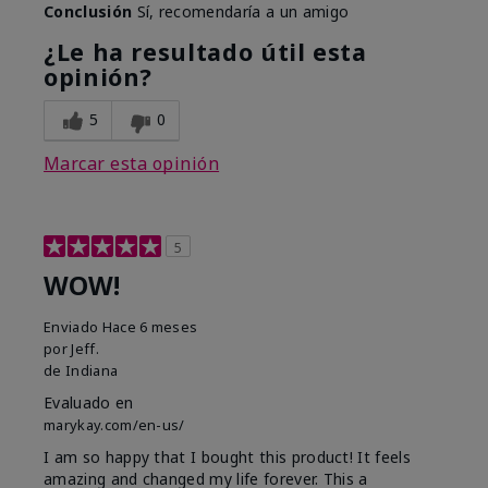
Conclusión
Sí, recomendaría a un amigo
¿Le ha resultado útil esta
opinión?
5
0
Marcar esta opinión
5
WOW!
Enviado
Hace 6 meses
por
Jeff.
de
Indiana
Evaluado en
marykay.com/en-us/
I am so happy that I bought this product! It feels
amazing and changed my life forever. This a