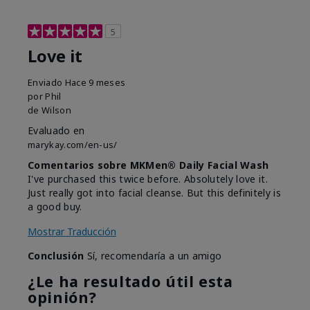
5
Love it
Enviado
Hace 9 meses
por
Phil
de
Wilson
Evaluado en
marykay.com/en-us/
Comentarios sobre MKMen® Daily Facial Wash
I've purchased this twice before. Absolutely love it.
Just really got into facial cleanse. But this definitely is
a good buy.
Mostrar Traducción
Conclusión
Sí, recomendaría a un amigo
¿Le ha resultado útil esta
opinión?