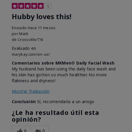
5
Hubby loves this!
Enviado
Hace 11 meses
por
Mark
de
Crossville/TN
Evaluado en
marykay.com/en-us/
Comentarios sobre MKMen® Daily Facial Wash
My husband has been using the daily face wash and
his skin has gotten so much healthier. No more
flakiness and dryness!
Mostrar Traducción
Conclusión
Sí, recomendaría a un amigo
¿Le ha resultado útil esta
opinión?
6
0