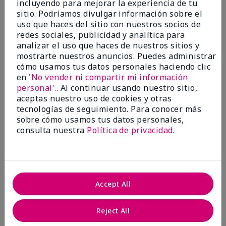
incluyendo para mejorar la experiencia de tu
5
sitio. Podríamos divulgar información sobre el
Satisfied
uso que haces del sitio con nuestros socios de
redes sociales, publicidad y analítica para
Enviado
Hace 3 meses
analizar el uso que haces de nuestros sitios y
por
Keyrone
mostrarte nuestros anuncios. Puedes administrar
de
LaBelle, FL
cómo usamos tus datos personales haciendo clic
Evaluado en
en
'No vender ni compartir mi información
marykay.com/en-us/
personal'.
. Al continuar usando nuestro sitio,
aceptas nuestro uso de cookies y otras
Since using MK products, my skin hasn't been as oily.
tecnologías de seguimiento. Para conocer más
I've received compliments that my complexion has
sobre cómo usamos tus datos personales,
improved, and most of all, my skin doesn't feel dry or
irritated after use. Moisturizers are usually hard to
consulta nuestra
Política de privacidad
.
come by, but this one is lightweight and not
overbearing or oily. Thank you so much, Mrs. Gaenelle
Tyre, for introducing me to these products!
Mostrar Traducción
Accept All
Conclusión
Sí, recomendaría a un amigo
Reject All
¿Le ha resultado útil esta
opinión?