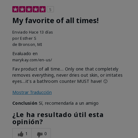
5
My favorite of all times!
Enviado
Hace 13 días
por
Esther S
de
Bronson, MI
Evaluado en
marykay.com/en-us/
Fav product of all time… Only one that completely
removes everything, never dries out skin, or irritates
eyes…it's a bathroom counter MUST have! 🙂
Mostrar Traducción
Conclusión
Sí, recomendaría a un amigo
¿Le ha resultado útil esta
opinión?
1
0