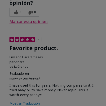
opinión?
5
0
Marcar esta opinión
5
Favorite product.
Enviado
Hace 2 meses
por
Andre
de
LaGrange
Evaluado en
marykay.com/en-us/
I have used this for years. Nothing compares to it. I
tried baby oil to save money. Never again. This is
worth every penny!!!
Mostrar Traducción