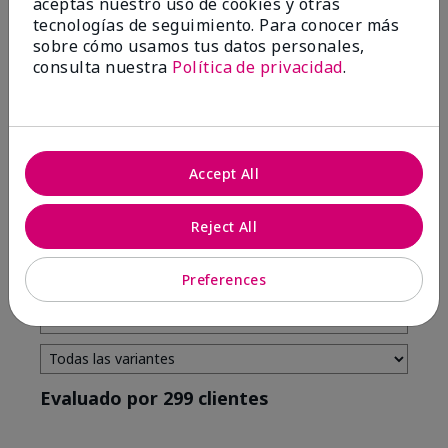
aceptas nuestro uso de cookies y otras
tecnologías de seguimiento. Para conocer más
4 estrellas
7
sobre cómo usamos tus datos personales,
3 estrellas
2
consulta nuestra
Política de privacidad
.
2 estrellas
0
1 estrella
3
Accept All
Tono De Piel
Filtrar
Reject All
reseñas
por
Tono
Preferences
de
piel
Evaluado por 299 clientes