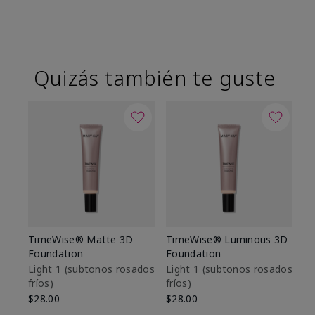
Quizás también te guste
TimeWise® Matte 3D
TimeWise® Luminous 3D
Sk
Foundation
Foundation
De
es
Light 1​ (subtonos rosados
Light 1​ (subtonos rosados
fríos)
fríos)
$9
$28.00
$28.00