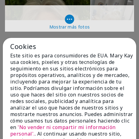
Mostrar más fotos
OPINIONES
Cookies
Este sitio es para consumidores de EUA. Mary Kay
usa cookies, pixeles y otras tecnologías de
4.9
seguimiento en sus sitios electrónicos para
propósitos operativos, analíticos y de mercadeo,
299 Reseñas
incluyendo para mejorar la experiencia de tu
sitio. Podríamos divulgar información sobre el
Escribir Una Opinión
uso que haces del sitio con nuestros socios de
redes sociales, publicidad y analítica para
99%
analizar el uso que haces de nuestros sitios y
mostrarte nuestros anuncios. Puedes administrar
de los encuestados recomendaría a un amigo.
cómo usamos tus datos personales haciendo clic
en
'No vender ni compartir mi información
personal'.
. Al continuar usando nuestro sitio,
5 estrellas
287