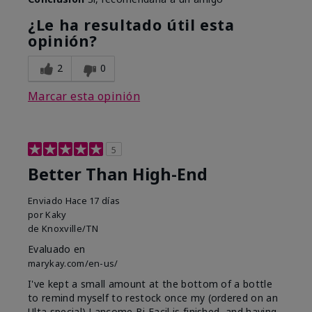
¿Le ha resultado útil esta
opinión?
2
0
Marcar esta opinión
5
Better Than High-End
Enviado
Hace 17 días
por
Kaky
de
Knoxville/TN
Evaluado en
marykay.com/en-us/
I've kept a small amount at the bottom of a bottle
to remind myself to restock once my (ordered on an
Ulta special) Lancome Bi Facil is finished, and having