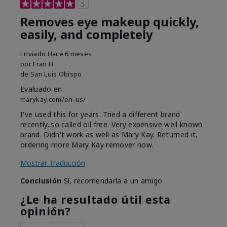
5
Removes eye makeup quickly,
easily, and completely
Enviado
Hace 6 meses
por
Fran H
de
San Luis Obispo
Evaluado en
marykay.com/en-us/
I've used this for years. Tried a different brand
recently..so called oil free. Very expensive well known
brand. Didn't work as well as Mary Kay. Returned it,
ordering more Mary Kay remover now.
Mostrar Traducción
Conclusión
Sí, recomendaría a un amigo
¿Le ha resultado útil esta
opinión?