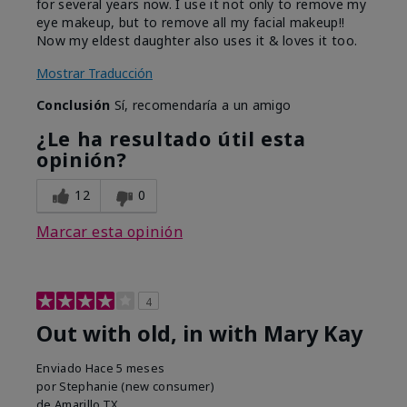
for several years now. I use it not only to remove my
eye makeup, but to remove all my facial makeup!!
Now my eldest daughter also uses it & loves it too.
Mostrar Traducción
Conclusión
Sí, recomendaría a un amigo
¿Le ha resultado útil esta
opinión?
12
0
Marcar esta opinión
4
Out with old, in with Mary Kay
Enviado
Hace 5 meses
por
Stephanie (new consumer)
de
Amarillo,TX