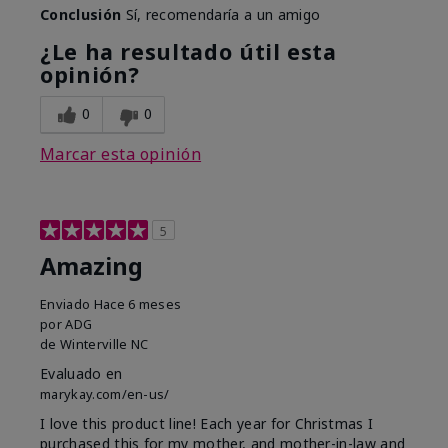
Conclusión
Sí, recomendaría a un amigo
¿Le ha resultado útil esta
opinión?
0
0
Marcar esta opinión
5
Amazing
Enviado
Hace 6 meses
por
ADG
de
Winterville NC
Evaluado en
marykay.com/en-us/
I love this product line! Each year for Christmas I
purchased this for my mother, and mother-in-law and