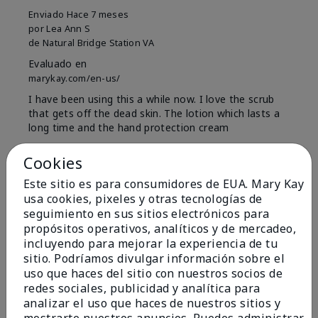
Enviado
Hace 7 meses
por
Lea Ann S
de
Natural Bridge Station VA
Evaluado en
marykay.com/en-us/
I have been using this a while now. I love the scrub
that gets off the dead skin. The lotion which lasts a
long time and the hand protection cream
Mostrar Traducción
Cookies
Conclusión
Sí, recomendaría a un amigo
Este sitio es para consumidores de EUA. Mary Kay
usa cookies, pixeles y otras tecnologías de
¿Le ha resultado útil esta
seguimiento en sus sitios electrónicos para
opinión?
propósitos operativos, analíticos y de mercadeo,
incluyendo para mejorar la experiencia de tu
15
0
sitio. Podríamos divulgar información sobre el
uso que haces del sitio con nuestros socios de
Marcar esta opinión
redes sociales, publicidad y analítica para
analizar el uso que haces de nuestros sitios y
mostrarte nuestros anuncios. Puedes administrar