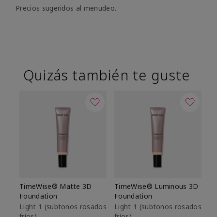
Precios sugeridos al menudeo.
Quizás también te guste
TimeWise® Matte 3D
TimeWise® Luminous 3D
Sk
Foundation
Foundation
De
es
Light 1​ (subtonos rosados
Light 1​ (subtonos rosados
fríos)
fríos)
$9