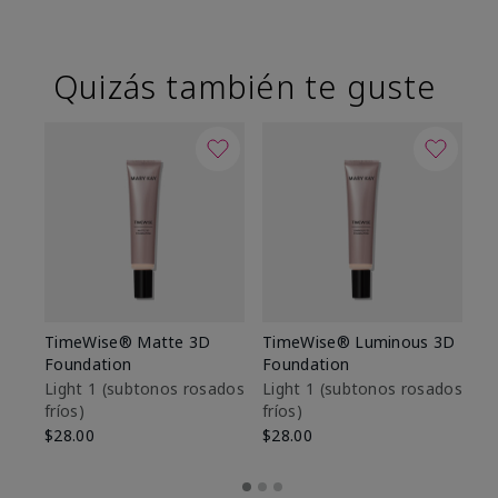
Quizás también te guste
TimeWise® Matte 3D
TimeWise® Luminous 3D
Sk
Foundation
Foundation
De
es
Light 1​ (subtonos rosados
Light 1​ (subtonos rosados
fríos)
fríos)
$9
$28.00
$28.00