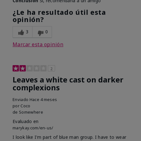
Conclusión
Sí, recomendaría a un amigo
¿Le ha resultado útil esta
opinión?
3
0
Marcar esta opinión
2
Leaves a white cast on darker
complexions
Enviado
Hace 4 meses
por
Coco
de
Somewhere
Evaluado en
marykay.com/en-us/
I look like I'm part of blue man group. I have to wear