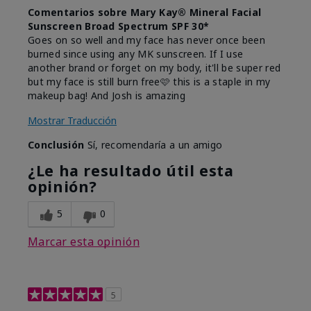
Comentarios sobre Mary Kay® Mineral Facial
Sunscreen Broad Spectrum SPF 30*
Goes on so well and my face has never once been
burned since using any MK sunscreen. If I use
another brand or forget on my body, it'll be super red
but my face is still burn free🩷 this is a staple in my
makeup bag! And Josh is amazing
Mostrar Traducción
Conclusión
Sí, recomendaría a un amigo
¿Le ha resultado útil esta
opinión?
5
0
Marcar esta opinión
5