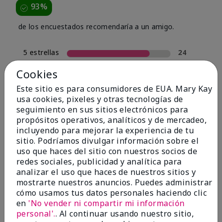
93%
de los encuestados recomendaría a un amigo.
5 estrellas
24
4 estrellas
4
Cookies
3 estrellas
0
Este sitio es para consumidores de EUA. Mary Kay
usa cookies, pixeles y otras tecnologías de
2 estrellas
2
seguimiento en sus sitios electrónicos para
1 estrella
0
propósitos operativos, analíticos y de mercadeo,
incluyendo para mejorar la experiencia de tu
sitio. Podríamos divulgar información sobre el
uso que haces del sitio con nuestros socios de
Tipo De Piel
Filtrar
redes sociales, publicidad y analítica para
reseñas
analizar el uso que haces de nuestros sitios y
por
mostrarte nuestros anuncios. Puedes administrar
Tipo
cómo usamos tus datos personales haciendo clic
de
en
'No vender ni compartir mi información
piel
personal'.
. Al continuar usando nuestro sitio,