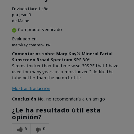
Enviado
Hace 1 año
por
Jean B
de
Maine
Comprador verificado
Evaluado en
marykay.com/en-us/
Comentarios sobre Mary Kay® Mineral Facial
Sunscreen Broad Spectrum SPF 30*
Seems thicker than the time wise 30SPF that I have
used for many years as a moisturizer. I do like the
tube better than the pump bottle.
Mostrar Traducción
Conclusión
No, no recomendaría a un amigo
¿Le ha resultado útil esta
opinión?
6
0