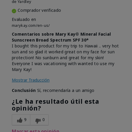
de
Yardley
Comprador verificado
Evaluado en
marykay.com/en-us/
Comentarios sobre Mary Kay® Mineral Facial
Sunscreen Broad Spectrum SPF 30*
I bought this product for my trip to Hawaii .. very hot
sun and so glad it worked great on my face for sun
protection! No sunburn and great for my skin!
Everyone I was vacationing with wanted to use my
Mary Kay!
Mostrar Traducción
Conclusión
Sí, recomendaría a un amigo
¿Le ha resultado útil esta
opinión?
9
0
Marcar esta opinión