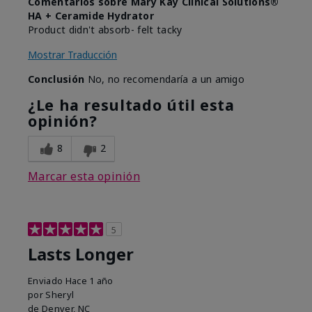
Comentarios sobre Mary Kay Clinical Solutions®
HA + Ceramide Hydrator
Product didn't absorb- felt tacky
Mostrar Traducción
Conclusión
No, no recomendaría a un amigo
¿Le ha resultado útil esta
opinión?
8
2
Marcar esta opinión
5
Lasts Longer
Enviado
Hace 1 año
por
Sheryl
de
Denver, NC