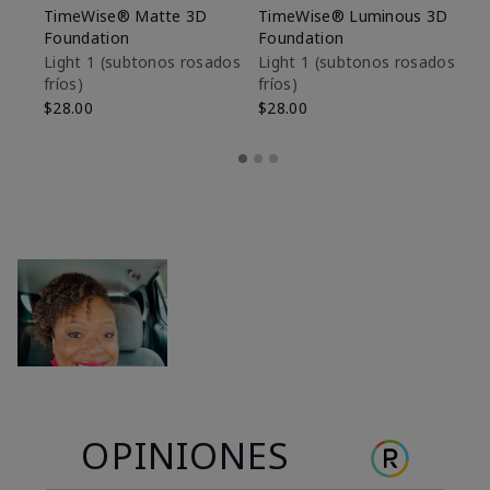
TimeWise® Matte 3D
TimeWise® Luminous 3D
Sk
Foundation
Foundation
De
es
Light 1​ (subtonos rosados
Light 1​ (subtonos rosados
fríos)
fríos)
$9
$28.00
$28.00
OPINIONES