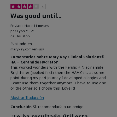
4
Was good until...
Enviado
Hace 11 meses
por
LyAn71325
de
Houston
Evaluado en
marykay.com/en-us/
Comentarios sobre Mary Kay Clinical Solutions®
HA + Ceramide Hydrator
This worked wonders with the Ferulic + Niacinamide
Brightener (applied first) then the HA+ Cer... at some
point during my peri journey I developed allergies and
I cant use them together anymore. I have to use one
or the other so I chose this. Love it!
Mostrar Traducción
Conclusión
Sí, recomendaría a un amigo
¿Le ha resultado útil esta