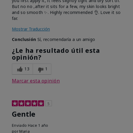
you first apply it, it feels slightly tight and dry sort of.
But no no ,after it sits for a few, my skin looks bright
and so smooth ✨️. Highly recommended 👌. Love it so
far.
Mostrar Traducción
Conclusión
Sí, recomendaría a un amigo
¿Le ha resultado útil esta
opinión?
13
1
Marcar esta opinión
5
Gentle
Enviado
Hace 1 año
por
Maria