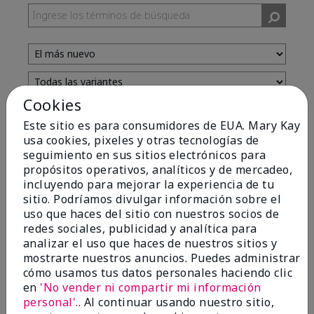
Cookies
Evaluado por 13 clientes
Este sitio es para consumidores de EUA. Mary Kay
usa cookies, pixeles y otras tecnologías de
seguimiento en sus sitios electrónicos para
5
propósitos operativos, analíticos y de mercadeo,
incluyendo para mejorar la experiencia de tu
Yeh! I really works
sitio. Podríamos divulgar información sobre el
uso que haces del sitio con nuestros socios de
Enviado
Hace 4 meses
redes sociales, publicidad y analítica para
por
Char
analizar el uso que haces de nuestros sitios y
de
Detroit, Mi
mostrarte nuestros anuncios. Puedes administrar
Evaluado en
cómo usamos tus datos personales haciendo clic
marykay.com/en-us/
en
'No vender ni compartir mi información
I ski all winter and since adding this to my progam
personal'.
. Al continuar usando nuestro sitio,