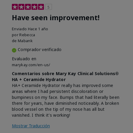
5
Have seen improvement!
Enviado
Hace 1 año
por
Rebecca
de
Mabank
Comprador verificado
Evaluado en
marykay.com/en-us/
Comentarios sobre Mary Kay Clinical Solutions®
HA + Ceramide Hydrator
HA+ Ceramide Hydrator really has improved some
areas where I had persistent discoloration or
bumpiness on my face. Bumps that had literally been
there for years, have diminished noticeably. A broken
blood vessel on the tip of my nose has all but
vanished. I think it's working!
Mostrar Traducción