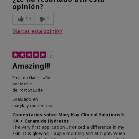
opinión?
14
2
Marcar esta opinión
5
Amazing!!!
Enviado
Hace 1 año
por
Mellie
de
Port St Lucie
Evaluado en
marykay.com/en-us/
Comentarios sobre Mary Kay Clinical Solutions®
HA + Ceramide Hydrator
The very first application I noticed a difference in my
skin. It is glowing. I apply morning and at night. When