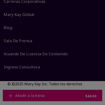
Carreras Corporativas
Mary Kay Global
Blog
Sala De Prensa
Acuerdo De Licencia De Contenido
Ingreso Consultora
© ©2025 Mary Kay Inc. Todos los derechos
reservados.
No vender/Preferencias de cookies
Añadir a la bolsa
$40.00
Código DSA/Queja al Código
Términos
Privacidad
Transparencia en CA
Accesibilidad
Cambiar país