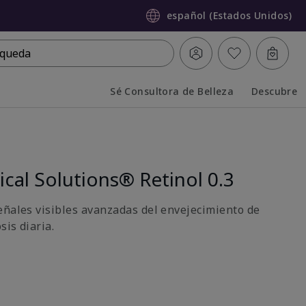
español (Estados Unidos)
queda
Sé Consultora de Belleza
Descubre
Collapsed
Expanded
ical Solutions® Retinol 0.3
eñales visibles avanzadas del envejecimiento de
sis diaria.