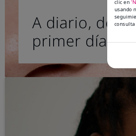
clic en
'
usando n
A diario, desd
seguimie
consulta
primer día.