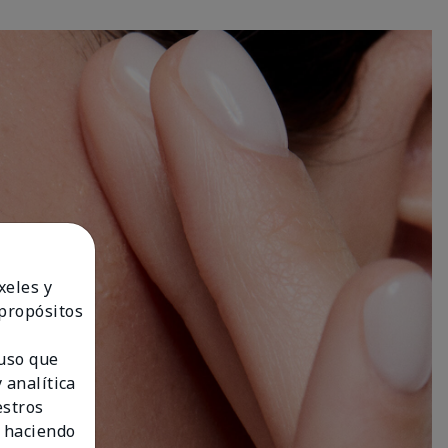
xeles y
 propósitos
 uso que
 analítica
estros
 haciendo