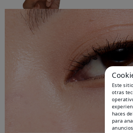
Cooki
Este sit
otras te
operativ
experien
haces del
para ana
anuncios