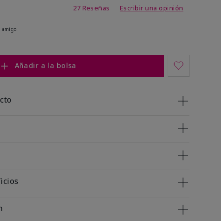
de 4,1 de 5
27 Reseñas
Escribir una opinión
 amigo.
Añadir a la bolsa
cto
icios
n