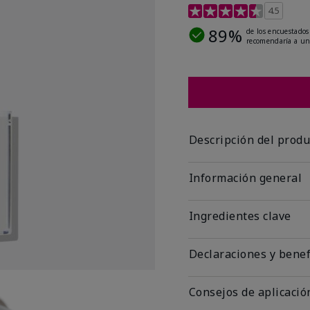
Calificación de clientes 
4.5
89%
de los encuestados
recomendaría a un
Descripción del produ
Información general
Ingredientes clave
Declaraciones y benef
Consejos de aplicació