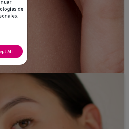
tinuar
nologías de
sonales,
ept All