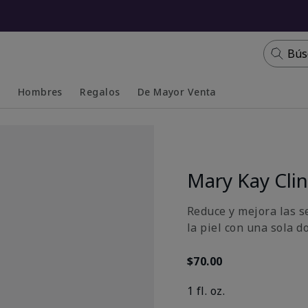
Bús
s
Hombres
Regalos
De Mayor Venta
Collapsed
Expanded
Mary Kay Clin
Reduce y mejora las s
la piel con una sola do
$70.00
1 fl. oz.