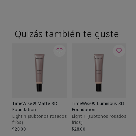
Quizás también te guste
TimeWise® Matte 3D
TimeWise® Luminous 3D
Sk
Foundation
Foundation
De
es
Light 1​ (subtonos rosados
Light 1​ (subtonos rosados
fríos)
fríos)
$9
$28.00
$28.00