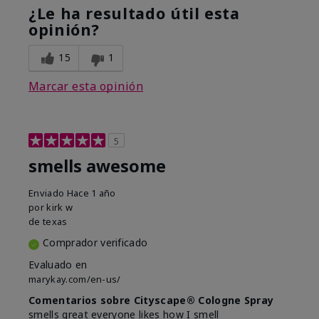
¿Le ha resultado útil esta
opinión?
15
1
Marcar esta opinión
5
smells awesome
Enviado
Hace 1 año
por
kirk w
de
texas
Comprador verificado
Evaluado en
marykay.com/en-us/
Comentarios sobre Cityscape® Cologne Spray
smells great everyone likes how I smell