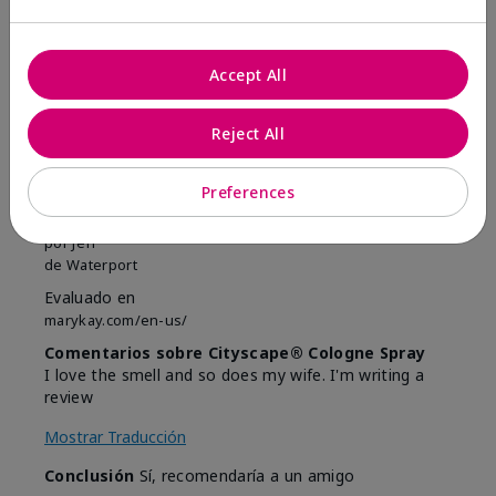
7
1
Marcar esta opinión
Accept All
Reject All
5
Awesome
Preferences
Enviado
Hace 1 año
por
Jeff
de
Waterport
Evaluado en
marykay.com/en-us/
Comentarios sobre Cityscape® Cologne Spray
I love the smell and so does my wife. I'm writing a
review
Mostrar Traducción
Conclusión
Sí, recomendaría a un amigo