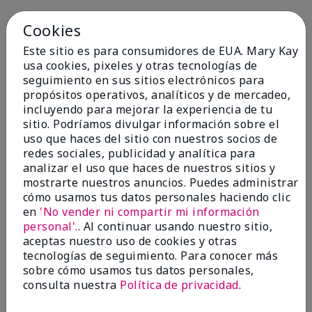
5
Cookies
Amazing!
Este sitio es para consumidores de EUA. Mary Kay
usa cookies, pixeles y otras tecnologías de
Enviado
Hace 9 meses
seguimiento en sus sitios electrónicos para
por
Lee
propósitos operativos, analíticos y de mercadeo,
de
Huston Texas
incluyendo para mejorar la experiencia de tu
sitio. Podríamos divulgar información sobre el
Evaluado en
uso que haces del sitio con nuestros socios de
marykay.com/en-us/
redes sociales, publicidad y analítica para
Comentarios sobre Cityscape® Cologne Spray
analizar el uso que haces de nuestros sitios y
My boyfriend bought this and he only wore it around
mostrarte nuestros anuncios. Puedes administrar
me I love this scent and it lasts so long. 5 stars this
cómo usamos tus datos personales haciendo clic
is my favorite colonge!
en
'No vender ni compartir mi información
Mostrar Traducción
personal'.
. Al continuar usando nuestro sitio,
aceptas nuestro uso de cookies y otras
Conclusión
Sí, recomendaría a un amigo
tecnologías de seguimiento. Para conocer más
sobre cómo usamos tus datos personales,
¿Le ha resultado útil esta
consulta nuestra
Política de privacidad
.
opinión?