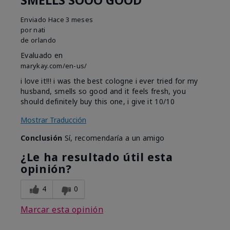
SMELLS SOOO GOOD
Enviado
Hace 3 meses
por
nati
de
orlando
Evaluado en
marykay.com/en-us/
i love it!!! i was the best cologne i ever tried for my
husband, smells so good and it feels fresh, you
should definitely buy this one, i give it 10/10
Mostrar Traducción
Conclusión
Sí, recomendaría a un amigo
¿Le ha resultado útil esta
opinión?
4
0
Marcar esta opinión