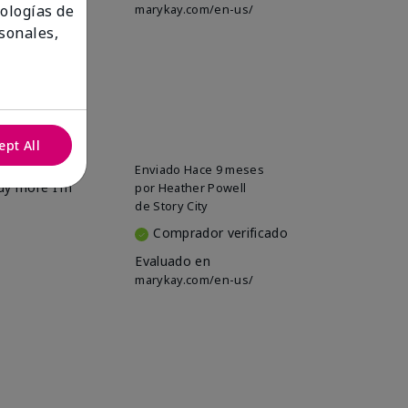
marykay.com/en-us/
nologías de
sonales,
ept All
Enviado
Hace 9 meses
buy more I'm
por
Heather Powell
de
Story City
Comprador verificado
Evaluado en
marykay.com/en-us/