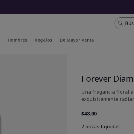
Bús
s
Hombres
Regalos
De Mayor Venta
Collapsed
Expanded
Forever Dia
Una fragancia floral 
exquisitamente radian
$48.00
2 onzas líquidas