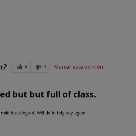
m
n?
6
0
Marcar esta opinión
d but but full of class.
m
 mild but elegant. Will definitely buy again.