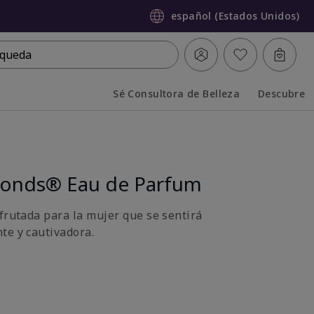
español (Estados Unidos)
queda
Sé Consultora de Belleza
Descubre
Collapsed
Expanded
monds® Eau de Parfum
afrutada para la mujer que se sentirá
te y cautivadora.