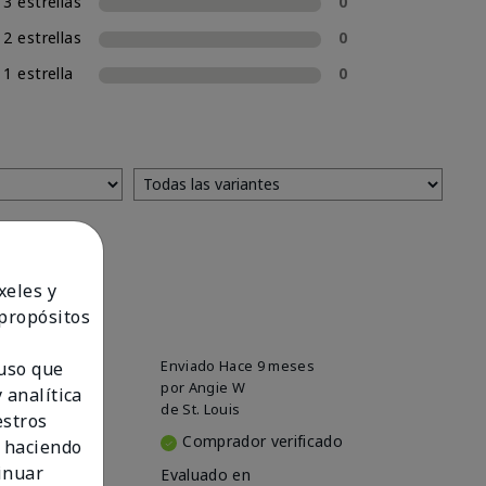
3 estrellas
0
2 estrellas
0
1 estrella
0
xeles y
 propósitos
Enviado
Hace 9 meses
 uso que
por
Angie W
 analítica
de
St. Louis
estros
Comprador verificado
 haciendo
tinuar
Evaluado en