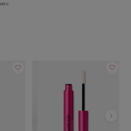
udeo.
Next