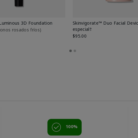
Luminous 3D Foundation
Skinvigorate™ Duo Facial Devic
especial†
btonos rosados fríos)
$95.00
100%