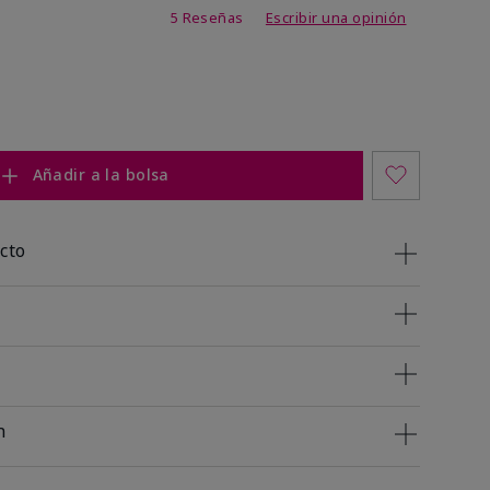
de 3,7 de 5
5 Reseñas
Escribir una opinión
Añadir a la bolsa
cto
n