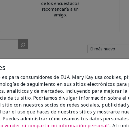
de los encuestados
recomendaría a un
amigo.
es
io es para consumidores de EUA. Mary Kay usa cookies, pi
cnologías de seguimiento en sus sitios electrónicos para
os, analíticos y de mercadeo, incluyendo para mejorar la
m
cia de tu sitio. Podríamos divulgar información sobre el
i love the makeup and body products.
 sitio con nuestros socios de redes sociales, publicidad y
lizar el uso que haces de nuestros sitios y mostrarte nu
. Puedes administrar cómo usamos tus datos personales
No vender ni compartir mi información personal'.
. Al con