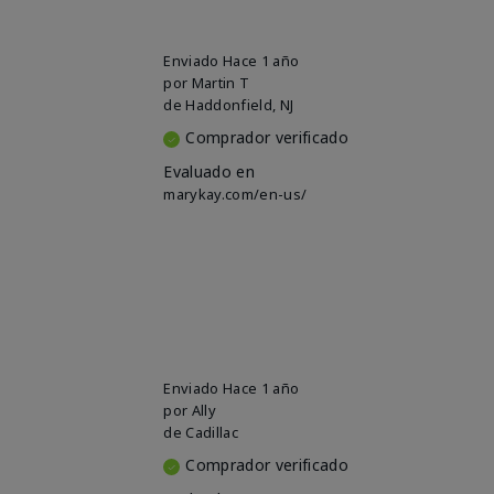
Enviado
Hace 1 año
por
Martin T
de
Haddonfield, NJ
Comprador verificado
Evaluado en
marykay.com/en-us/
Enviado
Hace 1 año
por
Ally
de
Cadillac
Comprador verificado