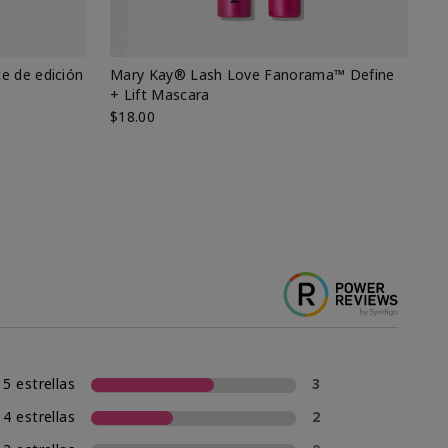
e de edición
Mary Kay® Lash Love Fanorama™ Define
Ma
+ Lift Mascara
Ki
$18.00
$2
5 estrellas
3
4 estrellas
2