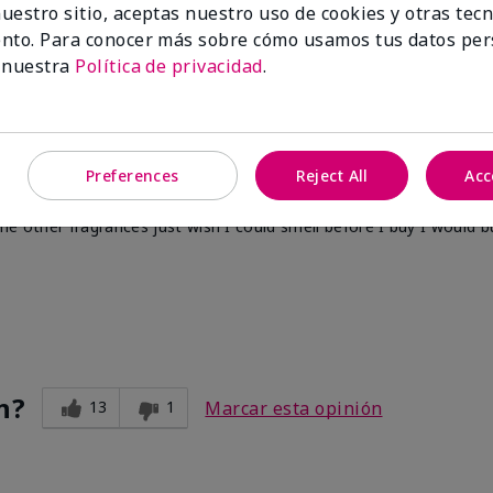
uestro sitio, aceptas nuestro uso de cookies y otras tec
nto. Para conocer más sobre cómo usamos tus datos per
n?
3
4
Marcar esta opinión
 nuestra
Política de privacidad
.
Preferences
Reject All
Acc
m
he other fragrances just wish I could smell before I buy I would 
n?
13
1
Marcar esta opinión