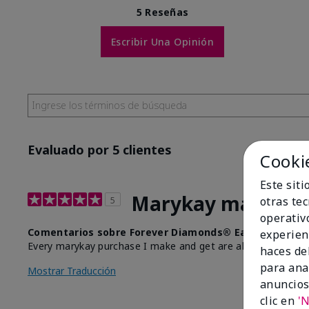
5 Reseñas
Escribir Una Opinión
Evaluado por 5 clientes
Cooki
Este sit
Marykay makeup
otras te
5
operativ
Comentarios sobre Forever Diamonds® Eau de Parfu
experien
Every marykay purchase I make and get are always 5 stars 
haces del
para ana
Mostrar Traducción
anuncios
clic en
'