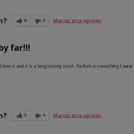
n?
8
0
Marcar esta opinión
y far!!!
m
love it and it is a long-lasting scent. Parfum is something I wear
.
n?
9
4
Marcar esta opinión