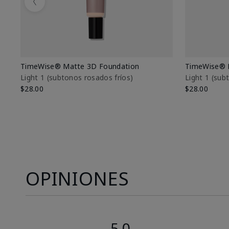
Previous
TimeWise® Matte 3D Foundation
TimeWise® 
Light 1​ (subtonos rosados fríos)
Light 1​ (su
$28.00
$28.00
OPINIONES
5.0