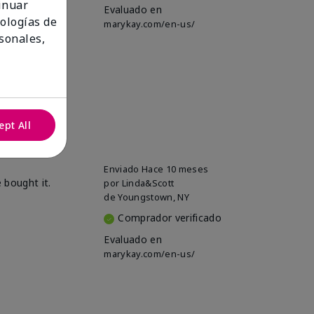
tinuar
Evaluado en
nologías de
marykay.com/en-us/
sonales,
ept All
Enviado
Hace 10 meses
 bought it.
por
Linda&Scott
de
Youngstown, NY
Comprador verificado
Evaluado en
marykay.com/en-us/