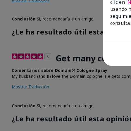
clic en
'
usando n
seguimie
Conclusión
Sí, recomendaría a un amigo
consulta
¿Le ha resultado útil esta opinió
Get many comme
5
Comentarios sobre Domain® Cologne Spray
My husband (and I!) love the Domain cologne. He gets compl
Mostrar Traducción
Conclusión
Sí, recomendaría a un amigo
¿Le ha resultado útil esta opinió