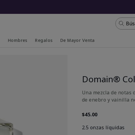
Bús
s
Hombres
Regalos
De Mayor Venta
Collapsed
Expanded
Domain® Col
Una mezcla de notas d
de enebro y vainilla n
$45.00
2.5 onzas líquidas