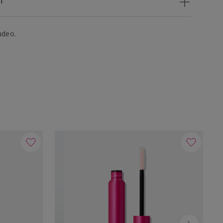
n
udeo.