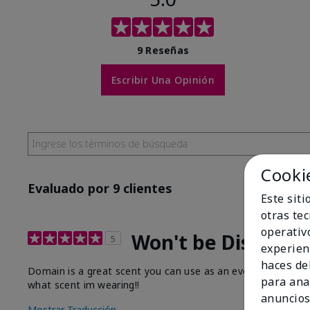
9 Reseñas
Escribir Una Opinión
Cooki
Evaluado por 9 clientes
Este sit
otras te
operativ
Won't be Disappoi
5
experien
haces del
Domain is a great scent you can use as an everyday starter
para ana
what scent im wearing!!
anuncios
Mostrar Traducción