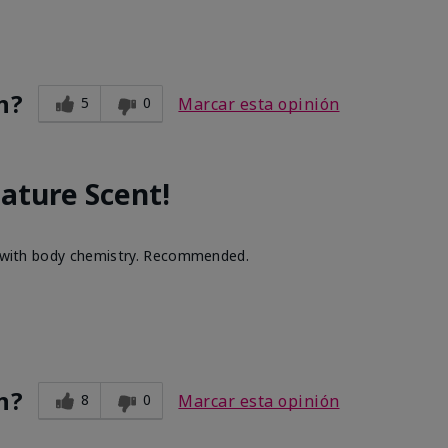
n?
5
0
Marcar esta opinión
ature Scent!
ll with body chemistry. Recommended.
n?
8
0
Marcar esta opinión