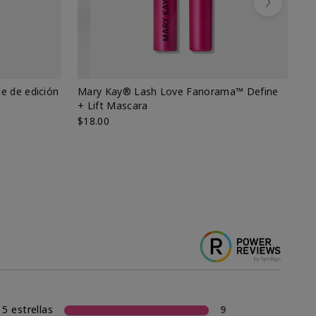
Next
e de edición
Mary Kay® Lash Love Fanorama™ Define
Ma
+ Lift Mascara
Ki
$18.00
$2
5 estrellas
9