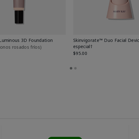
Luminous 3D Foundation
Skinvigorate™ Duo Facial Devic
especial†
btonos rosados fríos)
$95.00