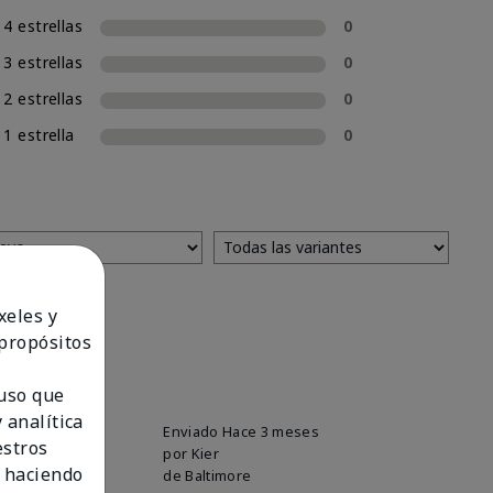
4 estrellas
0
3 estrellas
0
2 estrellas
0
1 estrella
0
xeles y
 propósitos
 uso que
 analítica
ays wondering
Enviado
Hace 3 meses
estros
por
Kier
 haciendo
de
Baltimore