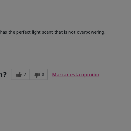
 has the perfect light scent that is not overpowering.
n?
7
0
Marcar esta opinión