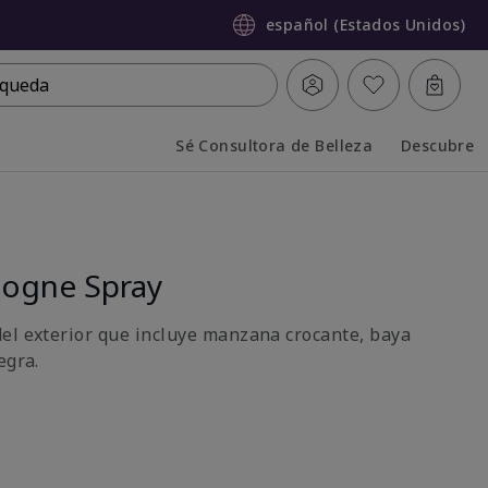
español (Estados Unidos)
queda
Sé Consultora de Belleza
Descubre
Collapsed
Expanded
ogne Spray
el exterior que incluye manzana crocante, baya
egra.