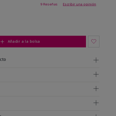
 de 4 de 5
9 Reseñas
Escribir una opinión
Añadir a la bolsa
cto