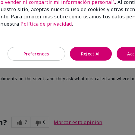
No vender ni compartir mi información personal'.
. Al con
uestro sitio, aceptas nuestro uso de cookies y otras tec
nto. Para conocer más sobre cómo usamos tus datos per
 nuestra
Política de privacidad
.
n?
0
0
Marcar esta opinión
Preferences
Reject All
Acc
nts
iments on the scent, and they ask what it is called and where he
n?
7
0
Marcar esta opinión