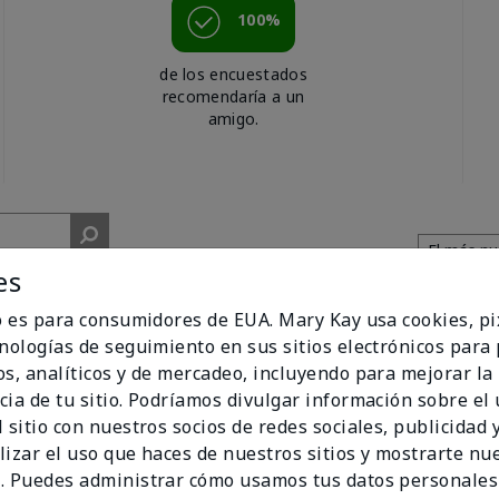
100%
de los encuestados
recomendaría a un
amigo.
es
io es para consumidores de EUA. Mary Kay usa cookies, pi
cnologías de seguimiento en sus sitios electrónicos para
os, analíticos y de mercadeo, incluyendo para mejorar la
nted!
cia de tu sitio. Podríamos divulgar información sobre el
 sitio con nuestros socios de redes sociales, publicidad y
. I've received consistent compliments from different people alw
lizar el uso que haces de nuestros sitios y mostrarte nu
. Puedes administrar cómo usamos tus datos personales