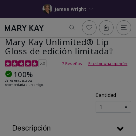
Jamee Wright
Mary Kay Unlimited® Lip
Gloss de edición limitada†
Calificación de clientes de 5 de 5
5.0
7 Reseñas
Escribir una opinión
100%
de los encuestados
recomendaría a un amigo.
Cantidad
Descripción