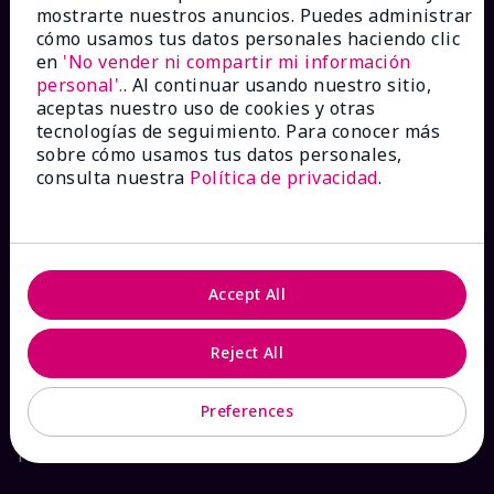
mostrarte nuestros anuncios. Puedes administrar
Catálogos interactivos
cómo usamos tus datos personales haciendo clic
en
'No vender ni compartir mi información
personal'.
. Al continuar usando nuestro sitio,
Preguntas frecuentes
aceptas nuestro uso de cookies y otras
tecnologías de seguimiento. Para conocer más
sobre cómo usamos tus datos personales,
consulta nuestra
Política de privacidad
.
ACERCA DE MARY KAY
Garantía de Satisfacción
Accept All
Sobre Mary Kay
Reject All
Sostenibilidad
Preferences
Promesa De Producto