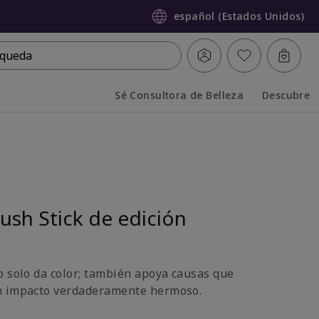
español (Estados Unidos)
queda
Sé Consultora de Belleza
Descubre
Collapsed
Expanded
ush Stick de edición
o solo da color; también apoya causas que
n impacto verdaderamente hermoso.