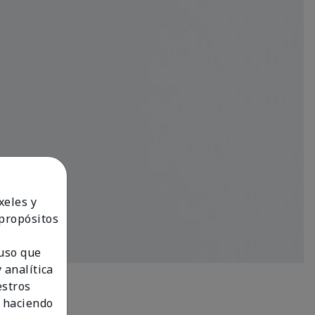
xeles y
 propósitos
 uso que
 analítica
estros
 haciendo