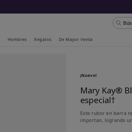
Bús
s
Hombres
Regalos
De Mayor Venta
Collapsed
Expanded
¡Nuevo!
Mary Kay® Bl
especial†
Este rubor en barra n
importan, logrando u