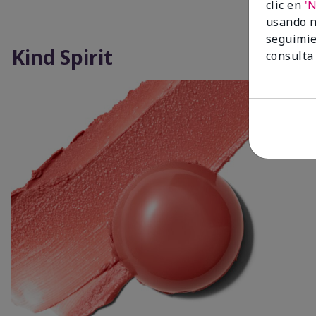
clic en
'
usando n
seguimie
Kind Spirit
consulta