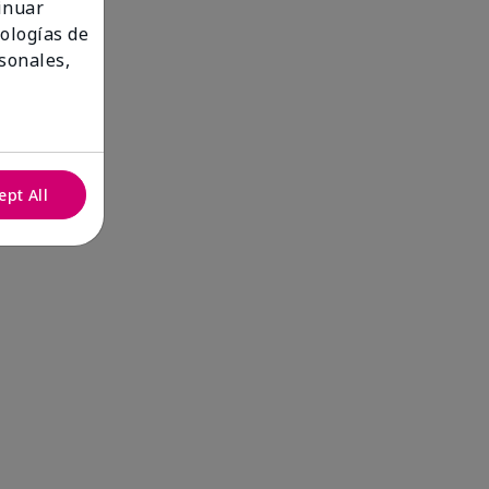
tinuar
nologías de
sonales,
ept All