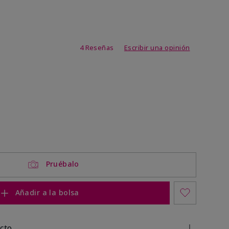
de 3,1 de 5
4 Reseñas
Escribir una opinión
Pruébalo
Añadir a la bolsa
cto