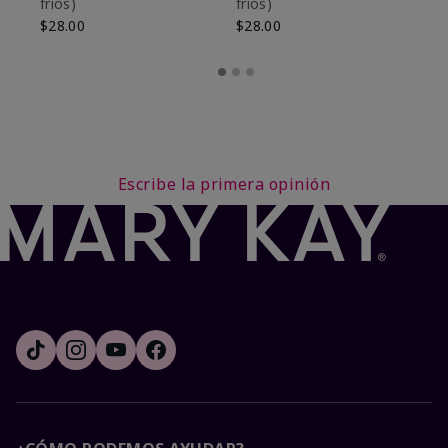
fríos)
fríos)
$9
$28.00
$28.00
Escribe la primera opinión