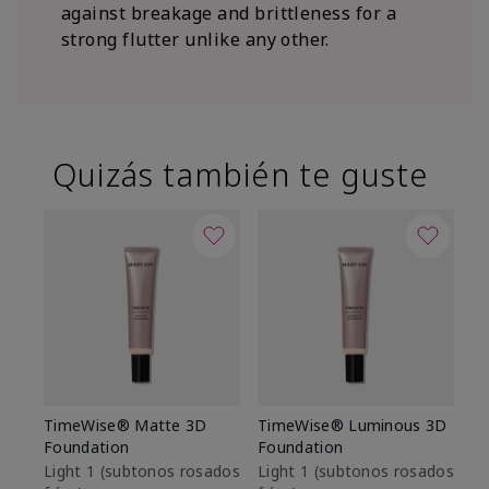
against breakage and brittleness for a
strong flutter unlike any other.
Quizás también te guste
TimeWise® Matte 3D
TimeWise® Luminous 3D
Sk
Foundation
Foundation
De
es
Light 1​ (subtonos rosados
Light 1​ (subtonos rosados