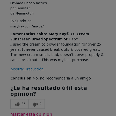
Enviado
Hace 5 meses
por
Jennifer
de
Flemington
Evaluado en
marykay.com/en-us/
Comentarios sobre Mary Kay® CC Cream
Sunscreen Broad Spectrum SPF 15*
I used the cream to powder foundation for over 25
years. It never caused break outs & covered great.
This new cream smells bad, doesn't cover properly &
cause breakouts. This was my last purchase.
Mostrar Traducción
Conclusión
No, no recomendaría a un amigo
¿Le ha resultado útil esta
opinión?
26
2
Marcar esta opinión