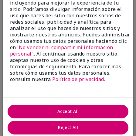
incluyendo para mejorar la experiencia de tu
Evaluado en
sitio. Podríamos divulgar información sobre el
marykay.com/en-us/
uso que haces del sitio con nuestros socios de
Comentarios sobre Mary Kay® CC Cream
redes sociales, publicidad y analítica para
Sunscreen Broad Spectrum SPF 15*
analizar el uso que haces de nuestros sitios y
I have been wearing the cc cream for 8 years now. I
mostrarte nuestros anuncios. Puedes administrar
absolutely love it. Its not cakey it's not heavy and it
cómo usamos tus datos personales haciendo clic
blends effortlessly. I get compliments all the time.
en
'No vender ni compartir mi información
10/10 I definitely recommend.
personal'.
. Al continuar usando nuestro sitio,
Mostrar Traducción
aceptas nuestro uso de cookies y otras
tecnologías de seguimiento. Para conocer más
sobre cómo usamos tus datos personales,
consulta nuestra
Política de privacidad
.
Walking in victory
Conclusión
Sí, recomendaría a un amigo
Accept All
¿Le ha resultado útil esta
opinión?
Reject All