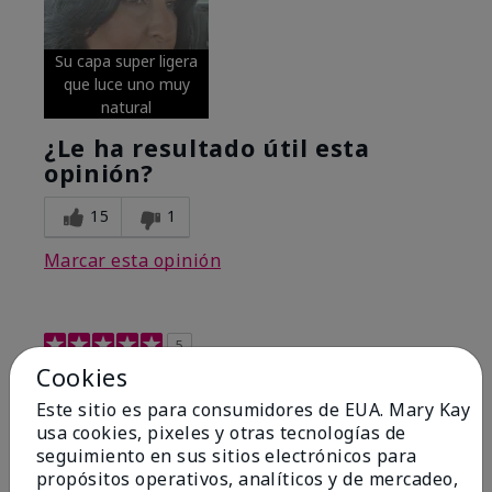
Su capa super ligera
que luce uno muy
natural
¿Le ha resultado útil esta
opinión?
15
1
Marcar esta opinión
5
Cookies
Excellent
Este sitio es para consumidores de EUA. Mary Kay
Enviado
Hace 4 meses
usa cookies, pixeles y otras tecnologías de
por
Coverly
seguimiento en sus sitios electrónicos para
de
Columbia Missouri
propósitos operativos, analíticos y de mercadeo,