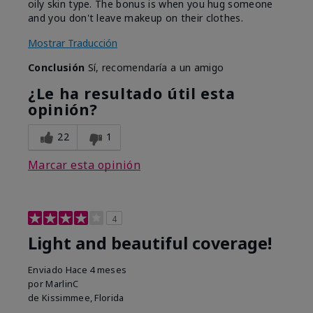
oily skin type. The bonus is when you hug someone
and you don't leave makeup on their clothes.
Mostrar Traducción
Conclusión
Sí, recomendaría a un amigo
¿Le ha resultado útil esta
opinión?
22
1
Marcar esta opinión
4
Light and beautiful coverage!
Enviado
Hace 4 meses
por
MarlinC
de
Kissimmee, Florida