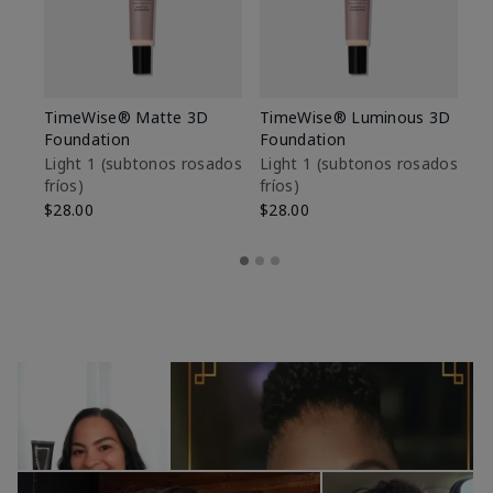
TimeWise® Matte 3D
TimeWise® Luminous 3D
Sk
Foundation
Foundation
De
es
Light 1​ (subtonos rosados
Light 1​ (subtonos rosados
fríos)
fríos)
$9
$28.00
$28.00