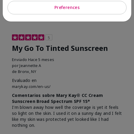
23
0
Preferences
Marcar esta opinión
5
My Go To Tinted Sunscreen
Enviado
Hace 5 meses
por
Jeannette A
de
Bronx, NY
Evaluado en
marykay.com/en-us/
Comentarios sobre Mary Kay® CC Cream
Sunscreen Broad Spectrum SPF 15*
I'm blown away how well the coverage is yet it feels
so light on the skin. I used it on a sunny day and I felt
like my skin was protected yet looked like I had
nothing on.