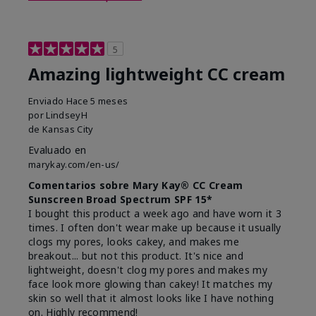
5
Amazing lightweight CC cream
Enviado
Hace 5 meses
por
LindseyH
de
Kansas City
Evaluado en
marykay.com/en-us/
Comentarios sobre Mary Kay® CC Cream
Sunscreen Broad Spectrum SPF 15*
I bought this product a week ago and have worn it 3
times. I often don't wear make up because it usually
clogs my pores, looks cakey, and makes me
breakout... but not this product. It's nice and
lightweight, doesn't clog my pores and makes my
face look more glowing than cakey! It matches my
skin so well that it almost looks like I have nothing
on. Highly recommend!