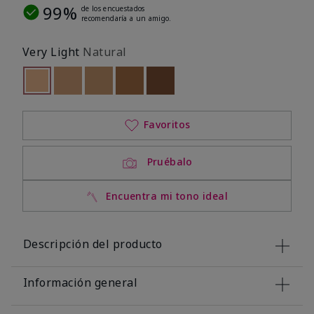
99%
de los encuestados
recomendaría a un amigo.
Very Light
Natural
seleccionado
Out of stock
Out of stock
Out of stock
Out of stock
Out of stock
Favoritos
Pruébalo
Encuentra mi tono ideal
Descripción del producto
Información general