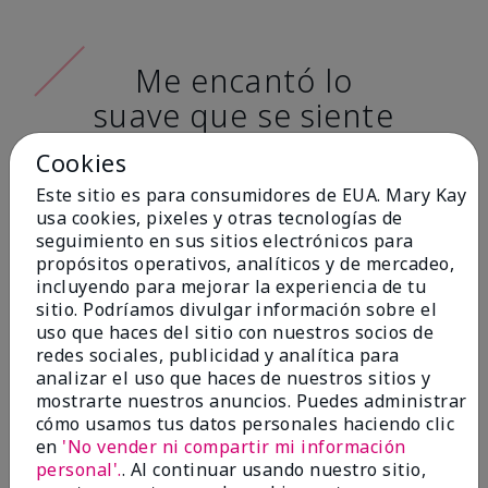
Me encantó lo
suave que se siente
al aplicarla. Tiene
Cookies
un acabado mate
Este sitio es para consumidores de EUA. Mary Kay
muy bonito y no se
usa cookies, pixeles y otras tecnologías de
seguimiento en sus sitios electrónicos para
siente pastosa en la
propósitos operativos, analíticos y de mercadeo,
piel. (tono de piel:
incluyendo para mejorar la experiencia de tu
sitio. Podríamos divulgar información sobre el
claro)
uso que haces del sitio con nuestros socios de
redes sociales, publicidad y analítica para
Ailime A., Tampa, Fla.
analizar el uso que haces de nuestros sitios y
mostrarte nuestros anuncios. Puedes administrar
cómo usamos tus datos personales haciendo clic
en
'No vender ni compartir mi información
personal'.
. Al continuar usando nuestro sitio,