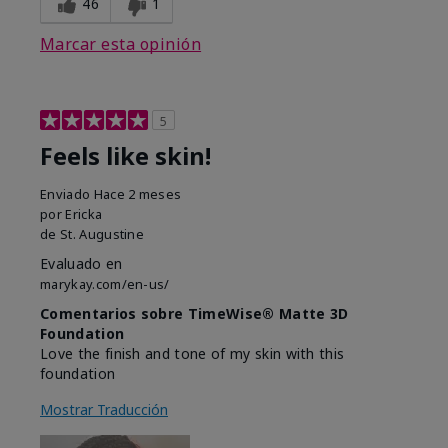
46
1
Marcar esta opinión
5
Feels like skin!
Enviado
Hace 2 meses
por
Ericka
de
St. Augustine
Evaluado en
marykay.com/en-us/
Comentarios sobre TimeWise® Matte 3D
Foundation
Love the finish and tone of my skin with this
foundation
Mostrar Traducción