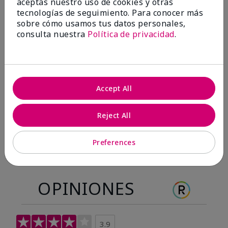
aceptas nuestro uso de cookies y otras
Antes & después
tecnologías de seguimiento. Para conocer más
sobre cómo usamos tus datos personales,
consulta nuestra
Política de privacidad
.
Antes
Después
Antes
Después
Accept All
Reject All
Preferences
OPINIONES
3.9