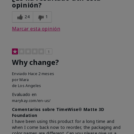
opinión?
24
1
Marcar esta opinión
1
Why change?
Enviado
Hace 2 meses
por
Mara
de
Los Angeles
Evaluado en
marykay.com/en-us/
Comentarios sobre TimeWise® Matte 3D
Foundation
I have been using this product for a long time and
when I come back now to reorder, the packaging and
color names are different. Can you please give us a