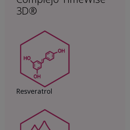
3D®
Resveratrol