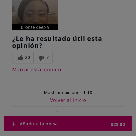
Bronze deep 9
¿Le ha resultado útil esta
opinión?
20
7
Marcar esta opinión
Mostrar opiniones
1-10
Volver al inicio
Siguiente
»
Añadir a la bolsa
$28.00