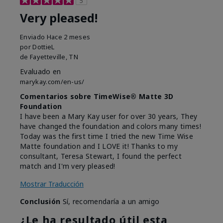
5
Very pleased!
Enviado
Hace 2 meses
por
DottieL
de
Fayetteville, TN
Evaluado en
marykay.com/en-us/
Comentarios sobre TimeWise® Matte 3D
Foundation
I have been a Mary Kay user for over 30 years, They
have changed the foundation and colors many times!
Today was the first time I tried the new Time Wise
Matte foundation and I LOVE it! Thanks to my
consultant, Teresa Stewart, I found the perfect
match and I'm very pleased!
Mostrar Traducción
Conclusión
Sí, recomendaría a un amigo
¿Le ha resultado útil esta