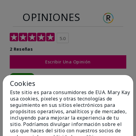
OPINIONES
5.0
2 Reseñas
Escribir Una Opinión
100%
Cookies
de los encuestados recomendaría a un amigo.
Este sitio es para consumidores de EUA. Mary Kay
usa cookies, pixeles y otras tecnologías de
seguimiento en sus sitios electrónicos para
5 estrellas
2
propósitos operativos, analíticos y de mercadeo,
4 estrellas
0
incluyendo para mejorar la experiencia de tu
sitio. Podríamos divulgar información sobre el
3 estrellas
0
uso que haces del sitio con nuestros socios de
2 estrellas
0