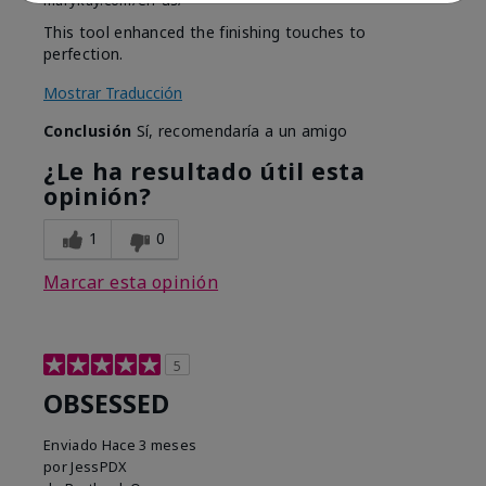
marykay.com/en-us/
This tool enhanced the finishing touches to
perfection.
Mostrar Traducción
Conclusión
Sí, recomendaría a un amigo
¿Le ha resultado útil esta
opinión?
1
0
Marcar esta opinión
5
OBSESSED
Enviado
Hace 3 meses
por
JessPDX