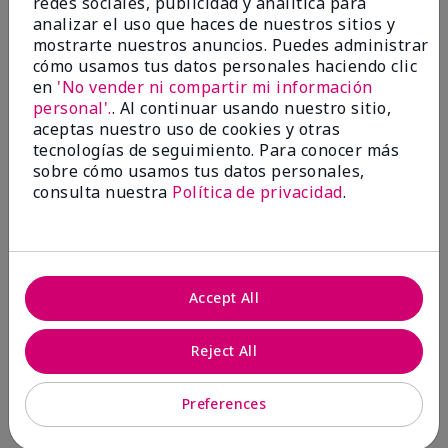
redes sociales, publicidad y analítica para
analizar el uso que haces de nuestros sitios y
1 estrella
0
mostrarte nuestros anuncios. Puedes administrar
cómo usamos tus datos personales haciendo clic
en
'No vender ni compartir mi información
personal'.
. Al continuar usando nuestro sitio,
aceptas nuestro uso de cookies y otras
tecnologías de seguimiento. Para conocer más
sobre cómo usamos tus datos personales,
consulta nuestra
Política de privacidad
.
Evaluado por 2 clientes
5
Accept All
MK completion sponge
Reject All
Enviado
Hace 1 mes
por
Shirley "Girl"
de
Riverside,Ca.
Preferences
Evaluado en