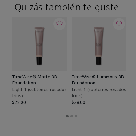
Quizás también te guste
TimeWise® Matte 3D
TimeWise® Luminous 3D
Sk
Foundation
Foundation
De
es
Light 1​ (subtonos rosados
Light 1​ (subtonos rosados
fríos)
fríos)
$9
$28.00
$28.00