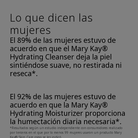
Lo que dicen las
mujeres
El 89% de las mujeres estuvo de
acuerdo en que el Mary Kay®
Hydrating Cleanser deja la piel
sintiéndose suave, no restirada ni
reseca*.
El 92% de las mujeres estuvo de
acuerdo en que la Mary Kay®
Hydrating Moisturizer proporciona
la humectación diaria necesaria*.
*Resultados según un estudio independiente con consumidores realizado
por terceros en el que por lo menos 99 mujeres usaron un producto Mary
Kay® Skin Care como se les indicó.