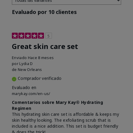
Evaluado por 10 clientes
5
Great skin care set
Enviado
Hace 8 meses
por
Lydia D
de
New Orleans
Comprador verificado
Evaluado en
marykay.com/en-us/
Comentarios sobre Mary Kay® Hydrating
Regimen
This hydrating skin care set is affordable & keeps my
skin healthy looking. The exfoliating scrub that is
included is a nice addition. This set is budget friendly
& does the trick!