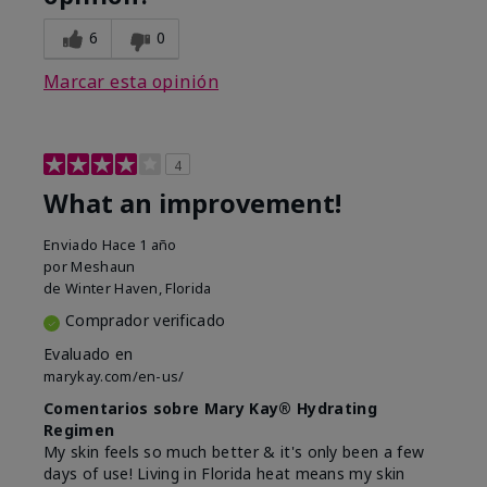
6
0
Marcar esta opinión
4
What an improvement!
Enviado
Hace 1 año
por
Meshaun
de
Winter Haven, Florida
Comprador verificado
Evaluado en
marykay.com/en-us/
Comentarios sobre Mary Kay® Hydrating
Regimen
My skin feels so much better & it's only been a few
days of use! Living in Florida heat means my skin