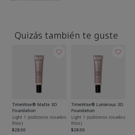
Quizás también te guste
TimeWise® Matte 3D
TimeWise® Luminous 3D
Sk
Foundation
Foundation
De
es
Light 1​ (subtonos rosados
Light 1​ (subtonos rosados
fríos)
fríos)
$9
$28.00
$28.00