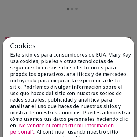
Cookies
Este sitio es para consumidores de EUA. Mary Kay
usa cookies, pixeles y otras tecnologías de
seguimiento en sus sitios electrónicos para
propósitos operativos, analíticos y de mercadeo,
incluyendo para mejorar la experiencia de tu
sitio. Podríamos divulgar información sobre el
OPINIONES
uso que haces del sitio con nuestros socios de
redes sociales, publicidad y analítica para
analizar el uso que haces de nuestros sitios y
mostrarte nuestros anuncios. Puedes administrar
4.7
cómo usamos tus datos personales haciendo clic
10 Reseñas
en
'No vender ni compartir mi información
personal'.
. Al continuar usando nuestro sitio,
Escribir Una Opinión