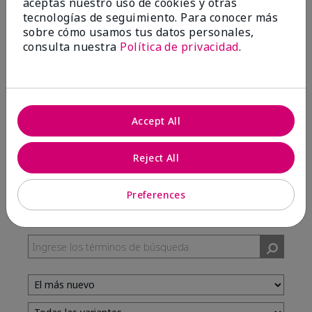
aceptas nuestro uso de cookies y otras
tecnologías de seguimiento. Para conocer más
sobre cómo usamos tus datos personales,
100%
consulta nuestra
Política de privacidad
.
de los encuestados recomendaría a un amigo.
5 estrellas
7
Accept All
4 estrellas
3
3 estrellas
0
Reject All
2 estrellas
0
1 estrella
0
Preferences