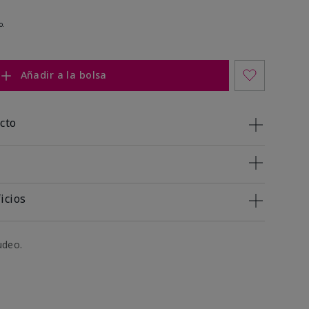
o.
Añadir a la bolsa
cto
icios
udeo.