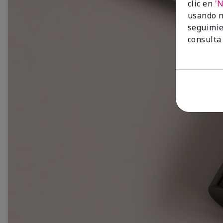
clic en
'
usando n
seguimie
consulta