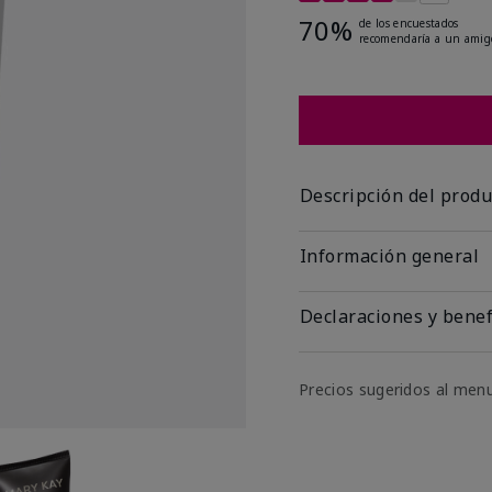
70%
de los encuestados
recomendaría a un amig
Descripción del produ
Información general
Declaraciones y benef
Precios sugeridos al men