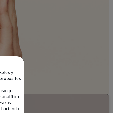
xeles y
 propósitos
 uso que
 analítica
estros
 haciendo