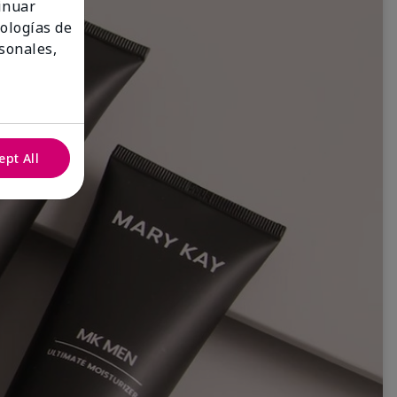
tinuar
nologías de
sonales,
ept All