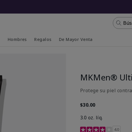
Bús
s
Hombres
Regalos
De Mayor Venta
Collapsed
Expanded
MKMen® Ulti
Protege su piel contr
$30.00
3.0 oz. líq.
Calificación de clientes 
4.0