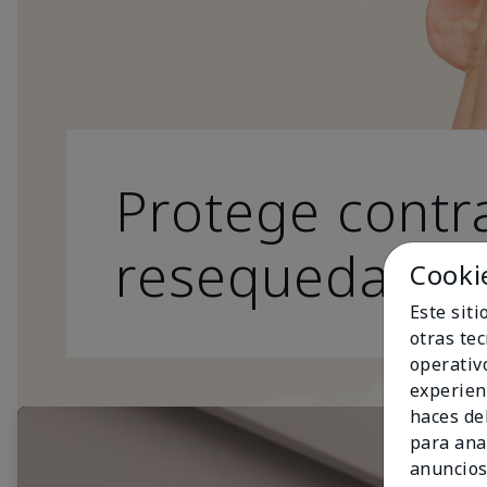
Protege contra
resequedad.
Cooki
Este sit
otras te
operativ
experien
haces del
para ana
anuncios