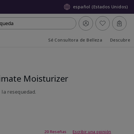
español (Estados Unidos)
queda
Sé Consultora de Belleza
Descubre
Collapsed
Expanded
mate Moisturizer
a la resequedad.
de 3,7 de 5
20 Reseñas
Escribir una opinión