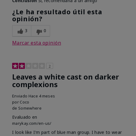
Conclusión
Sí, recomendaría a un amigo
¿Le ha resultado útil esta
opinión?
3
0
Marcar esta opinión
2
Leaves a white cast on darker
complexions
Enviado
Hace 4 meses
por
Coco
de
Somewhere
Evaluado en
marykay.com/en-us/
I look like I'm part of blue man group. I have to wear