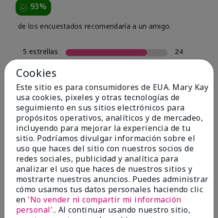
93%
de los encuestados recomendaría a un amigo.
5 estrellas
24
4 estrellas
4
Cookies
3 estrellas
0
Este sitio es para consumidores de EUA. Mary Kay
usa cookies, pixeles y otras tecnologías de
2 estrellas
2
seguimiento en sus sitios electrónicos para
1 estrella
0
propósitos operativos, analíticos y de mercadeo,
incluyendo para mejorar la experiencia de tu
sitio. Podríamos divulgar información sobre el
uso que haces del sitio con nuestros socios de
Tipo De Piel
Filtrar
redes sociales, publicidad y analítica para
reseñas
analizar el uso que haces de nuestros sitios y
por
mostrarte nuestros anuncios. Puedes administrar
Tipo
cómo usamos tus datos personales haciendo clic
de
en
'No vender ni compartir mi información
piel
personal'.
. Al continuar usando nuestro sitio,