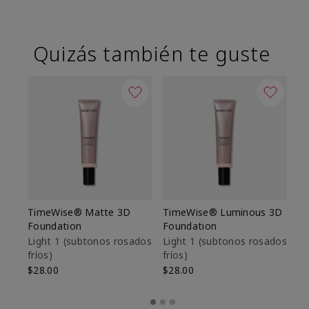
Quizás también te guste
TimeWise® Matte 3D
TimeWise® Luminous 3D
Sk
Foundation
Foundation
De
es
Light 1​ (subtonos rosados
Light 1​ (subtonos rosados
fríos)
fríos)
$9
$28.00
$28.00