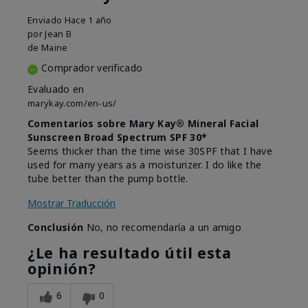
Enviado
Hace 1 año
por
Jean B
de
Maine
Comprador verificado
Evaluado en
marykay.com/en-us/
Comentarios sobre Mary Kay® Mineral Facial
Sunscreen Broad Spectrum SPF 30*
Seems thicker than the time wise 30SPF that I have
used for many years as a moisturizer. I do like the
tube better than the pump bottle.
Mostrar Traducción
Conclusión
No, no recomendaría a un amigo
¿Le ha resultado útil esta
opinión?
6
0