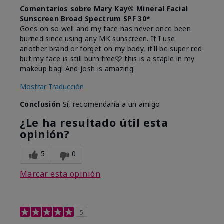
Comentarios sobre Mary Kay® Mineral Facial
Sunscreen Broad Spectrum SPF 30*
Goes on so well and my face has never once been
burned since using any MK sunscreen. If I use
another brand or forget on my body, it'll be super red
but my face is still burn free🩷 this is a staple in my
makeup bag! And Josh is amazing
Mostrar Traducción
Conclusión
Sí, recomendaría a un amigo
¿Le ha resultado útil esta
opinión?
5
0
Marcar esta opinión
5