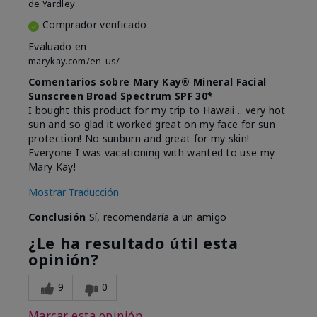
de
Yardley
Comprador verificado
Evaluado en
marykay.com/en-us/
Comentarios sobre Mary Kay® Mineral Facial
Sunscreen Broad Spectrum SPF 30*
I bought this product for my trip to Hawaii .. very hot
sun and so glad it worked great on my face for sun
protection! No sunburn and great for my skin!
Everyone I was vacationing with wanted to use my
Mary Kay!
Mostrar Traducción
Conclusión
Sí, recomendaría a un amigo
¿Le ha resultado útil esta
opinión?
9
0
Marcar esta opinión