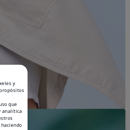
xeles y
 propósitos
 uso que
 analítica
estros
 haciendo