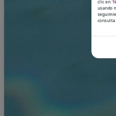
clic en
'
usando n
seguimie
consulta