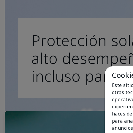
Protección sol
alto desempe
incluso para lo
Cooki
Este sit
otras te
operativ
experien
haces del
para ana
anuncios