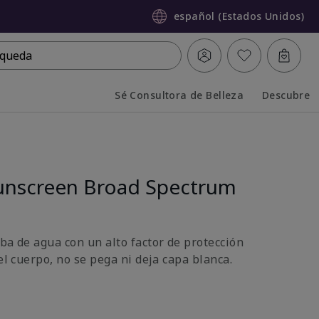
español (Estados Unidos)
queda
Sé Consultora de Belleza
Descubre
Collapsed
Expanded
unscreen Broad Spectrum
ba de agua con un alto factor de protección
 el cuerpo, no se pega ni deja capa blanca.