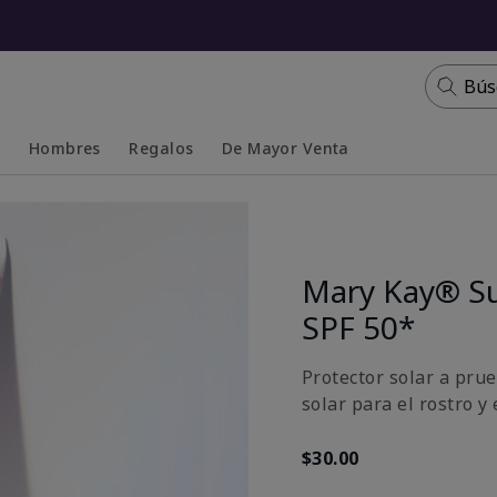
Bús
s
Hombres
Regalos
De Mayor Venta
Collapsed
Expanded
Mary Kay® S
SPF 50*
Protector solar a prue
solar para el rostro y
$30.00