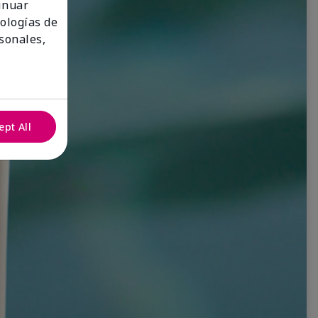
tinuar
nologías de
sonales,
ept All