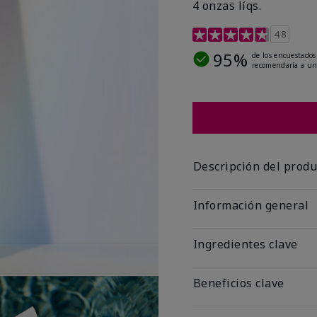
4 onzas líqs.
Calificación de clientes 
4.8
95%
de los encuestados
recomendaría a un
Descripción del produ
Información general
Ingredientes clave
Beneficios clave