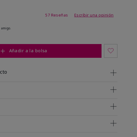
de 4,2 de 5
57 Reseñas
Escribir una opinión
 amigo.
Añadir a la bolsa
cto