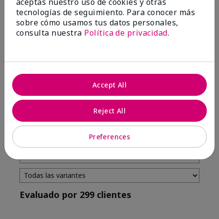
aceptas nuestro uso de cookies y otras
tecnologías de seguimiento. Para conocer más
4 estrellas
7
sobre cómo usamos tus datos personales,
3 estrellas
2
consulta nuestra
Política de privacidad
.
2 estrellas
0
1 estrella
3
Accept All
Tono De Piel
Filtrar
Reject All
reseñas
por
Tono
Preferences
de
piel
Evaluado por 299 clientes