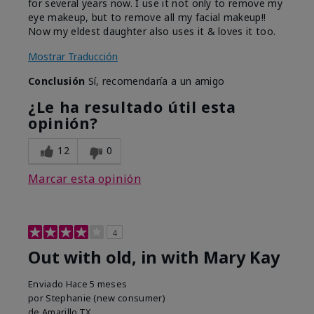
for several years now. I use it not only to remove my
eye makeup, but to remove all my facial makeup!!
Now my eldest daughter also uses it & loves it too.
Mostrar Traducción
Conclusión
Sí, recomendaría a un amigo
¿Le ha resultado útil esta
opinión?
12
0
Marcar esta opinión
4
Out with old, in with Mary Kay
Enviado
Hace 5 meses
por
Stephanie (new consumer)
de
Amarillo,TX