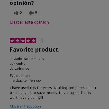
opinión?
5
0
Marcar esta opinión
5
Favorite product.
Enviado
Hace 2 meses
por
Andre
de
LaGrange
Evaluado en
marykay.com/en-us/
I have used this for years. Nothing compares to it. I
tried baby oil to save money. Never again. This is
worth every penny!!!
Mostrar Traducción