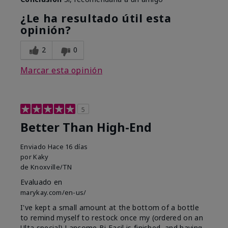
¿Le ha resultado útil esta
opinión?
2
0
Marcar esta opinión
5
Better Than High-End
Enviado
Hace 16 días
por
Kaky
de
Knoxville/TN
Evaluado en
marykay.com/en-us/
I've kept a small amount at the bottom of a bottle
to remind myself to restock once my (ordered on an
Ulta special) Lancome Bi Facil is finished, and having