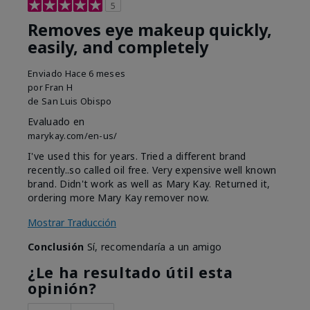
5
Removes eye makeup quickly,
easily, and completely
Enviado
Hace 6 meses
por
Fran H
de
San Luis Obispo
Evaluado en
marykay.com/en-us/
I've used this for years. Tried a different brand
recently..so called oil free. Very expensive well known
brand. Didn't work as well as Mary Kay. Returned it,
ordering more Mary Kay remover now.
Mostrar Traducción
Conclusión
Sí, recomendaría a un amigo
¿Le ha resultado útil esta
opinión?