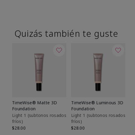
Quizás también te guste
TimeWise® Matte 3D
TimeWise® Luminous 3D
Sk
Foundation
Foundation
De
es
Light 1​ (subtonos rosados
Light 1​ (subtonos rosados
fríos)
fríos)
$9
$28.00
$28.00