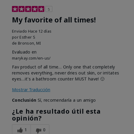
5
My favorite of all times!
Enviado
Hace 12 días
por
Esther S
de
Bronson, MI
Evaluado en
marykay.com/en-us/
Fav product of all time… Only one that completely
removes everything, never dries out skin, or irritates
eyes…it's a bathroom counter MUST have! 🙂
Mostrar Traducción
Conclusión
Sí, recomendaría a un amigo
¿Le ha resultado útil esta
opinión?
1
0