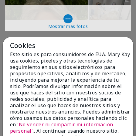
Mostrar más fotos
OPINIONES
Cookies
Este sitio es para consumidores de EUA. Mary Kay
usa cookies, pixeles y otras tecnologías de
4.9
seguimiento en sus sitios electrónicos para
propósitos operativos, analíticos y de mercadeo,
299 Reseñas
incluyendo para mejorar la experiencia de tu
sitio. Podríamos divulgar información sobre el
Escribir Una Opinión
uso que haces del sitio con nuestros socios de
redes sociales, publicidad y analítica para
99%
analizar el uso que haces de nuestros sitios y
mostrarte nuestros anuncios. Puedes administrar
de los encuestados recomendaría a un amigo.
cómo usamos tus datos personales haciendo clic
en
'No vender ni compartir mi información
personal'.
. Al continuar usando nuestro sitio,
5 estrellas
287