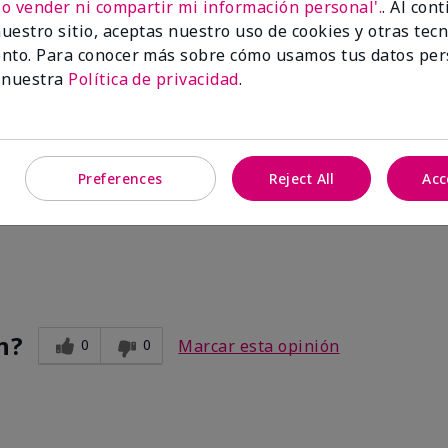
No vender ni compartir mi información personal'.
. Al con
uestro sitio, aceptas nuestro uso de cookies y otras tec
nto. Para conocer más sobre cómo usamos tus datos per
 nuestra
Política de privacidad
.
Preferences
Reject All
Acc
ve. After I use the other two products. Makes my legs and hands s
n?
0
0
Marcar esta opinión