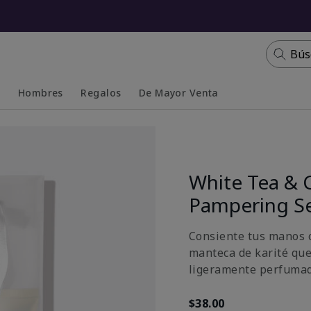
Bús
s
Hombres
Regalos
De Mayor Venta
Collapsed
Expanded
White Tea & 
Pampering S
Consiente tus manos c
manteca de karité que
ligeramente perfumada
$38.00