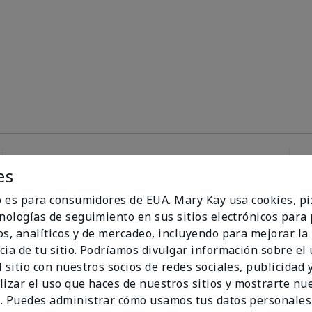
es
100%
io es para consumidores de EUA. Mary Kay usa cookies, pi
cnologías de seguimiento en sus sitios electrónicos para
de los encuestados
os, analíticos y de mercadeo, incluyendo para mejorar la
recomendaría a un
cia de tu sitio. Podríamos divulgar información sobre el
amigo.
 sitio con nuestros socios de redes sociales, publicidad y
lizar el uso que haces de nuestros sitios y mostrarte nu
. Puedes administrar cómo usamos tus datos personales