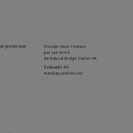
and protection
Enviado
Hace 7 meses
por
Lea Ann S
de
Natural Bridge Station VA
Evaluado en
marykay.com/en-us/