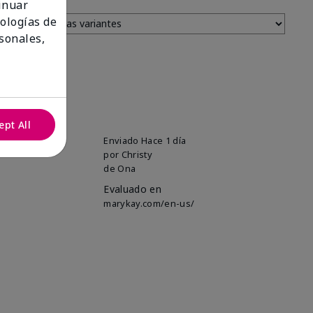
tinuar
nologías de
sonales,
ept All
uper soft!
Enviado
Hace 1 día
por
Christy
de
Ona
Evaluado en
marykay.com/en-us/