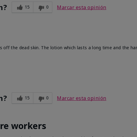
n?
15
0
Marcar esta opinión
ts off the dead skin. The lotion which lasts a long time and the h
n?
15
0
Marcar esta opinión
are workers