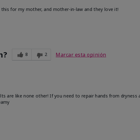
d this for my mother, and mother-in-law and they love it!
n?
8
2
Marcar esta opinión
ults are like none other! If you need to repair hands from dryness
reamy