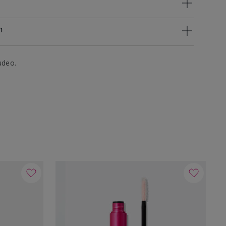
n
udeo.