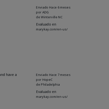
Enviado
Hace 6 meses
por
ADG
de
Winterville NC
Evaluado en
marykay.com/en-us/
 and have a
Enviado
Hace 7 meses
por
HopeC
de
Philadelphia
Evaluado en
marykay.com/en-us/