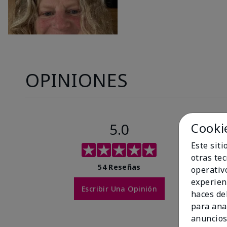
OPINIONES
5.0
Cooki
Este sit
otras te
54 Reseñas
operativ
experien
Escribir Una Opinión
haces del
para ana
anuncios