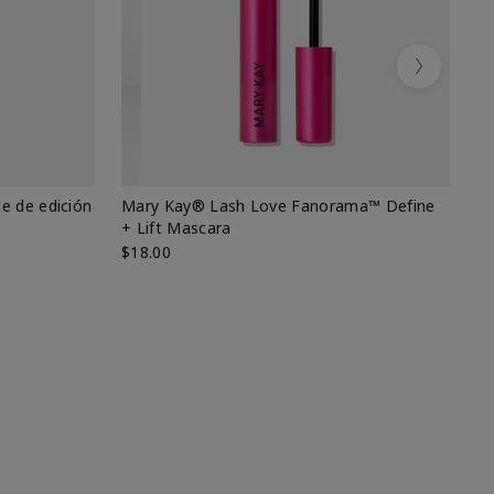
Next
e de edición
Mary Kay® Lash Love Fanorama™ Define
Ma
+ Lift Mascara
Ki
$18.00
$2