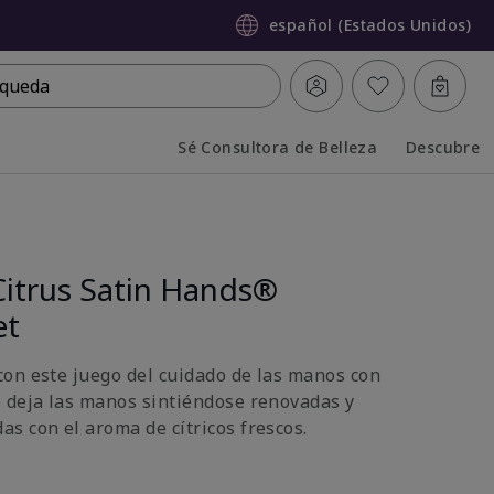
español (Estados Unidos)
queda
Sé Consultora de Belleza
Descubre
Collapsed
Expanded
Citrus Satin Hands®
et
on este juego del cuidado de las manos con
 deja las manos sintiéndose renovadas y
s con el aroma de cítricos frescos.