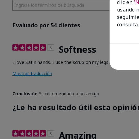
clic en
'
usando n
seguimie
consulta
Evaluado por 54 clientes
Softness
5
I love Satin hands. I use the scrub on my legs before I sha
Mostrar Traducción
Conclusión
Sí, recomendaría a un amigo
¿Le ha resultado útil esta opinió
Amazing
5