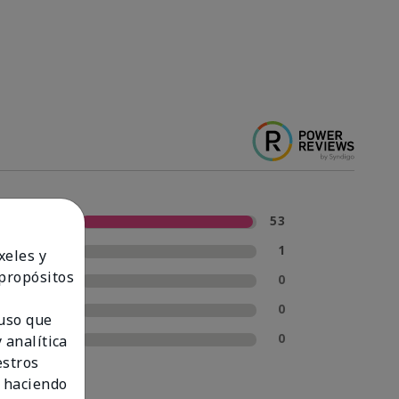
5 estrellas
53
4 estrellas
1
xeles y
 propósitos
3 estrellas
0
2 estrellas
0
 uso que
1 estrella
0
 analítica
estros
 haciendo