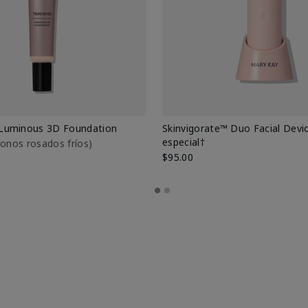
Luminous 3D Foundation
Skinvigorate™ Duo Facial Devic
especial†
btonos rosados fríos)
$95.00