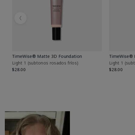
Previous
TimeWise® Matte 3D Foundation
TimeWise® 
Light 1​ (subtonos rosados fríos)
Light 1​ (su
$28.00
$28.00