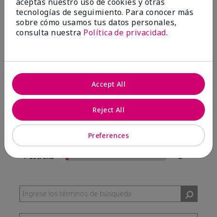
aceptas nuestro uso de cookies y otras
57 Reseñas
tecnologías de seguimiento. Para conocer más
sobre cómo usamos tus datos personales,
Escribir Una Opinión
consulta nuestra
Política de privacidad
.
95%
de los encuestados recomendaría a un amigo.
Accept All
5 estrellas
54
4 estrellas
0
Reject All
3 estrellas
1
Preferences
2 estrellas
0
1 estrella
2