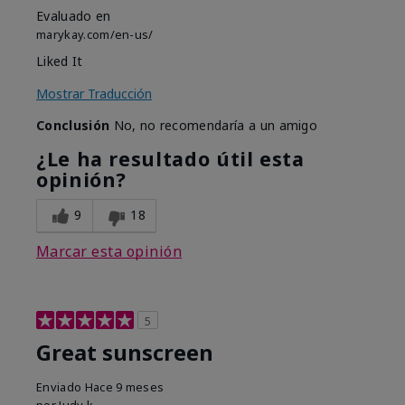
Evaluado en
marykay.com/en-us/
Liked It
Mostrar Traducción
Conclusión
No, no recomendaría a un amigo
¿Le ha resultado útil esta
opinión?
9
18
Marcar esta opinión
5
Great sunscreen
Enviado
Hace 9 meses
por
Judy k