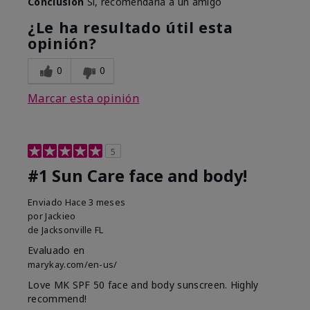
Conclusión
Sí, recomendaría a un amigo
¿Le ha resultado útil esta
opinión?
0
0
Marcar esta opinión
5
#1 Sun Care face and body!
Enviado
Hace 3 meses
por
Jackieo
de
Jacksonville FL
Evaluado en
marykay.com/en-us/
Love MK SPF 50 face and body sunscreen. Highly
recommend!