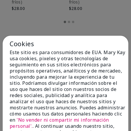
fríos)
fríos)
$9
$28.00
$28.00
Cookies
Este sitio es para consumidores de EUA. Mary Kay
usa cookies, pixeles y otras tecnologías de
seguimiento en sus sitios electrónicos para
propósitos operativos, analíticos y de mercadeo,
incluyendo para mejorar la experiencia de tu
sitio. Podríamos divulgar información sobre el
uso que haces del sitio con nuestros socios de
redes sociales, publicidad y analítica para
OPINIONES
analizar el uso que haces de nuestros sitios y
mostrarte nuestros anuncios. Puedes administrar
cómo usamos tus datos personales haciendo clic
en
'No vender ni compartir mi información
4.8
personal'.
. Al continuar usando nuestro sitio,