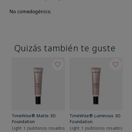
No comedogénico.
Quizás también te guste
TimeWise® Matte 3D
TimeWise® Luminous 3D
Sk
Foundation
Foundation
De
es
Light 1​ (subtonos rosados
Light 1​ (subtonos rosados