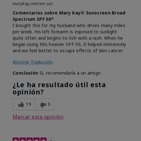
marykay.com/en-us/
Comentarios sobre Mary Kay® Sunscreen Broad
Spectrum SPF 50*
I bought this for my husband who drives many miles
per week. His left forearm is exposed to sunlight
quite often and begins to itch with a rash. When he
began using this heavier SPF 50, it helped immensely
and we feel better to escape effects of skin cancer.
Mostrar Traducción
Conclusión
Sí, recomendaría a un amigo
¿Le ha resultado útil esta
opinión?
19
0
Marcar esta opinión
5