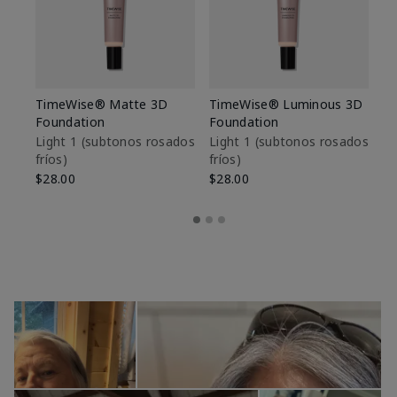
TimeWise® Matte 3D
TimeWise® Luminous 3D
Sk
Foundation
Foundation
De
es
Light 1​ (subtonos rosados
Light 1​ (subtonos rosados
fríos)
fríos)
$9
$28.00
$28.00