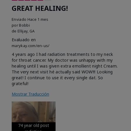
GREAT HEALING!
Enviado
Hace 1 mes
por
Bobbi
de
Ellijay, GA
Evaluado en
marykay.com/en-us/
4 years ago I had radiation treatments to my neck
for throat cancer. My doctor was unhappy with my
healing until I was given extra emollient night Cream.
The very next visit hé actually said WOW!!! Looking
great! I continue to use it every single dat. So
grateful!
Mostrar Traducción
74 year old post