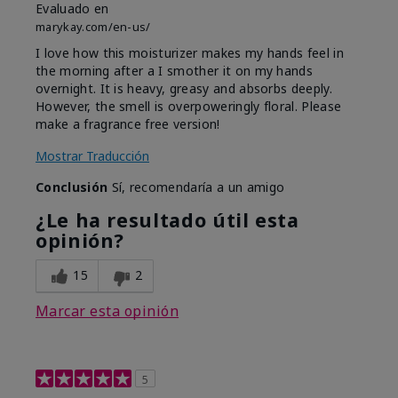
Evaluado en
marykay.com/en-us/
I love how this moisturizer makes my hands feel in
the morning after a I smother it on my hands
overnight. It is heavy, greasy and absorbs deeply.
However, the smell is overpoweringly floral. Please
make a fragrance free version!
Mostrar Traducción
Conclusión
Sí, recomendaría a un amigo
¿Le ha resultado útil esta
opinión?
15
2
Marcar esta opinión
5