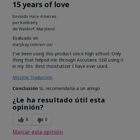
15 years of love
Enviado
Hace 4 meses
por
Kimberly
de
Waldorf, Maryland
Evaluado en
marykay.com/en-us/
I've been using this product since high school. Only
thing that helped me through Accutane. Still using it
in my 30s. Best moisturizer I have ever used.
Mostrar Traducción
Conclusión
Sí, recomendaría a un amigo
¿Le ha resultado útil esta
opinión?
8
0
Marcar esta opinión