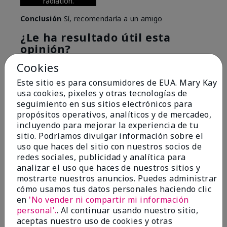
radiation.
Conclusión
Sí, recomendaría a un amigo
¿Le ha resultado útil esta
opinión?
Cookies
6
0
Este sitio es para consumidores de EUA. Mary Kay
Marcar esta opinión
usa cookies, pixeles y otras tecnologías de
seguimiento en sus sitios electrónicos para
propósitos operativos, analíticos y de mercadeo,
incluyendo para mejorar la experiencia de tu
5
sitio. Podríamos divulgar información sobre el
Great Night time emollient
uso que haces del sitio con nuestros socios de
redes sociales, publicidad y analítica para
Enviado
Hace 2 meses
analizar el uso que haces de nuestros sitios y
por
Sonia G
mostrarte nuestros anuncios. Puedes administrar
de
Chicago'Il
cómo usamos tus datos personales haciendo clic
en
'No vender ni compartir mi información
Evaluado en
personal'.
. Al continuar usando nuestro sitio,
marykay.com/en-us/
aceptas nuestro uso de cookies y otras
I use the product on my Dad, after dialysis his skin