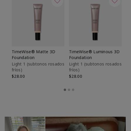
TimeWise® Matte 3D
TimeWise® Luminous 3D
Sk
Foundation
Foundation
De
es
Light 1​ (subtonos rosados
Light 1​ (subtonos rosados
fríos)
fríos)
$9
$28.00
$28.00