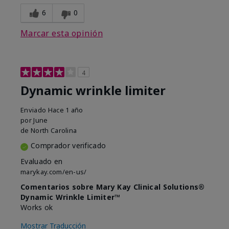
6
0
Marcar esta opinión
4
Dynamic wrinkle limiter
Enviado
Hace 1 año
por
June
de
North Carolina
Comprador verificado
Evaluado en
marykay.com/en-us/
Comentarios sobre Mary Kay Clinical Solutions®
Dynamic Wrinkle Limiter™
Works ok
Mostrar Traducción