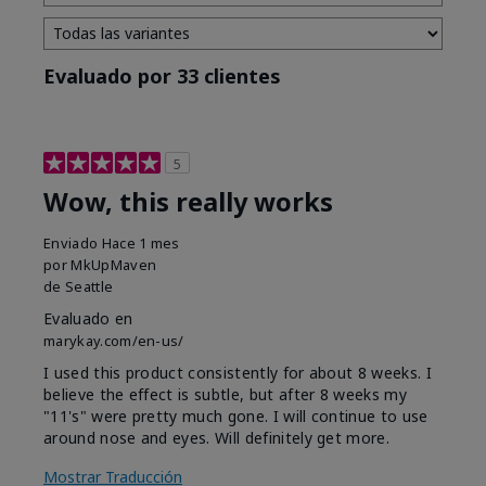
Evaluado por 33 clientes
5
Wow, this really works
Enviado
Hace 1 mes
por
MkUpMaven
de
Seattle
Evaluado en
marykay.com/en-us/
I used this product consistently for about 8 weeks. I
believe the effect is subtle, but after 8 weeks my
"11's" were pretty much gone. I will continue to use
around nose and eyes. Will definitely get more.
Mostrar Traducción