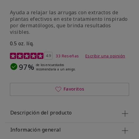
Ayuda a relajar las arrugas con extractos de
plantas efectivos en este tratamiento inspirado
por dermatólogos, que brinda resultados
visibles.
0.5 oz. líq.
Calificación de clientes de 4,9 de 5
4.9
33 Reseñas
Escribir una opinión
97%
de los encuestados
recomendaría a un amigo.
Favoritos
Descripción del producto
Información general