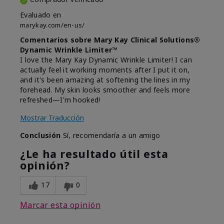
Evaluado en
marykay.com/en-us/
Comentarios sobre Mary Kay Clinical Solutions®
Dynamic Wrinkle Limiter™
I love the Mary Kay Dynamic Wrinkle Limiter! I can
actually feel it working moments after I put it on,
and it's been amazing at softening the lines in my
forehead. My skin looks smoother and feels more
refreshed—I'm hooked!
Mostrar Traducción
Conclusión
Sí, recomendaría a un amigo
¿Le ha resultado útil esta
opinión?
17
0
Marcar esta opinión