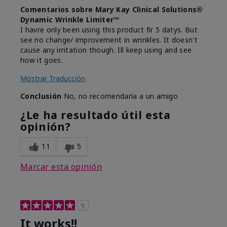
Comentarios sobre Mary Kay Clinical Solutions®
Dynamic Wrinkle Limiter™
I havre only been using this product fir 5 datys. But
see no change/ improvement in wrinkles. It doesn't
cause any irritation though. Ill keep using and see
how it goes.
Mostrar Traducción
Conclusión
No, no recomendaría a un amigo
¿Le ha resultado útil esta
opinión?
11
5
Marcar esta opinión
5
It works!!