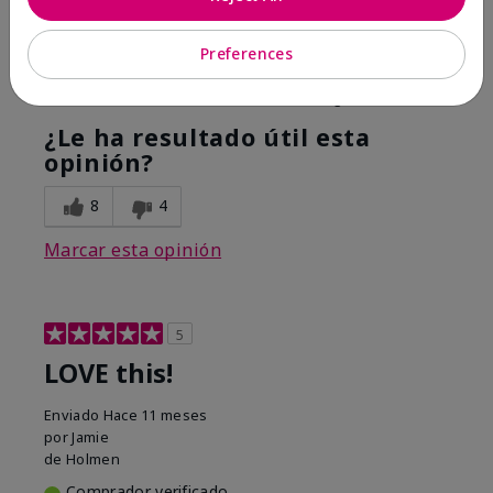
Hope it helps
Preferences
Mostrar Traducción
Conclusión
Sí, recomendaría a un amigo
¿Le ha resultado útil esta
opinión?
8
4
Marcar esta opinión
5
LOVE this!
Enviado
Hace 11 meses
por
Jamie
de
Holmen
Comprador verificado