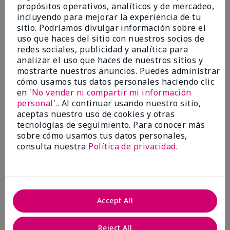
propósitos operativos, analíticos y de mercadeo,
¿Le ha resultado útil esta
incluyendo para mejorar la experiencia de tu
opinión?
sitio. Podríamos divulgar información sobre el
uso que haces del sitio con nuestros socios de
22
1
redes sociales, publicidad y analítica para
analizar el uso que haces de nuestros sitios y
Marcar esta opinión
mostrarte nuestros anuncios. Puedes administrar
cómo usamos tus datos personales haciendo clic
en
'No vender ni compartir mi información
personal'.
. Al continuar usando nuestro sitio,
5
aceptas nuestro uso de cookies y otras
Awesome
tecnologías de seguimiento. Para conocer más
sobre cómo usamos tus datos personales,
Enviado
Hace 10 meses
consulta nuestra
Política de privacidad
.
por
Judy
de
Evansville IN
Comprador verificado
Evaluado en
Accept All
marykay.com/en-us/
Comentarios sobre Mary Kay Clinical Solutions®
Reject All
Dynamic Wrinkle Limiter™