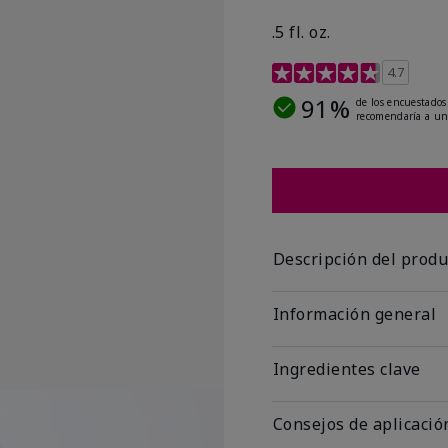
.5 fl. oz.
Calificación de clientes
4.7
91%
de los encuestados
recomendaría a un
Descripción del produ
Información general
Ingredientes clave
Consejos de aplicació