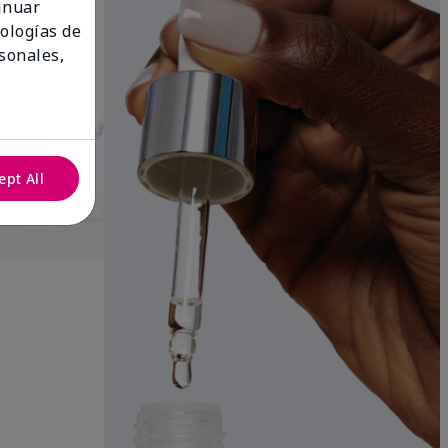
tinuar
nologías de
sonales,
ept All