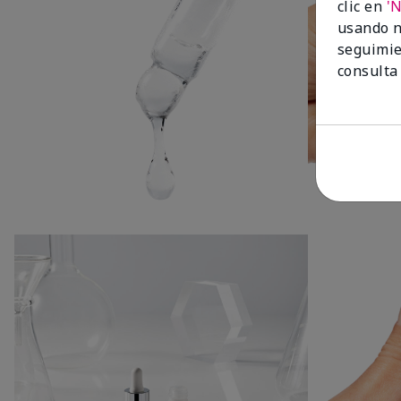
clic en
'
usando n
seguimie
consulta