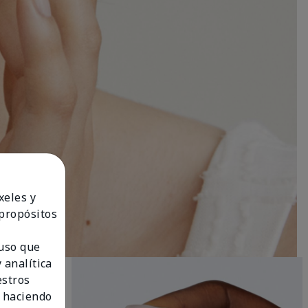
xeles y
 propósitos
 uso que
 analítica
estros
 haciendo