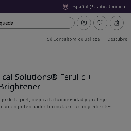
español (Estados Unidos)
queda
Sé Consultora de Belleza
Descubre
Collapsed
Expanded
ical Solutions® Ferulic +
Brightener
jo de la piel, mejora la luminosidad y protege
n con un potenciador formulado con ingredientes