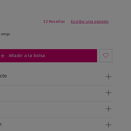
 de 4 de 5
32 Reseñas
Escribir una opinión
 amigo.
Añadir a la bolsa
cto
n