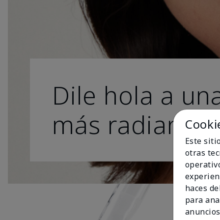
Dile hola a una
más radiante.
Cooki
Este sit
otras te
operativ
experien
haces del
para ana
anuncios