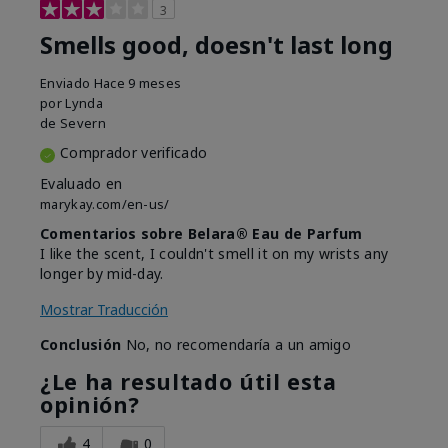
3
Smells good, doesn't last long
Enviado
Hace 9 meses
por
Lynda
de
Severn
Comprador verificado
Evaluado en
marykay.com/en-us/
Comentarios sobre Belara® Eau de Parfum
I like the scent, I couldn't smell it on my wrists any
longer by mid-day.
Mostrar Traducción
Conclusión
No, no recomendaría a un amigo
¿Le ha resultado útil esta
opinión?
4
0