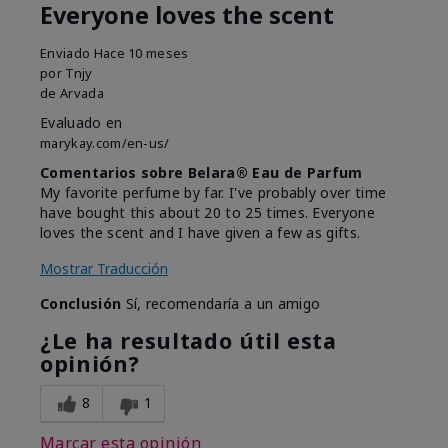
Everyone loves the scent
Enviado
Hace 10 meses
por
Tnjy
de
Arvada
Evaluado en
marykay.com/en-us/
Comentarios sobre Belara® Eau de Parfum
My favorite perfume by far. I've probably over time
have bought this about 20 to 25 times. Everyone
loves the scent and I have given a few as gifts.
Mostrar Traducción
Conclusión
Sí, recomendaría a un amigo
¿Le ha resultado útil esta
opinión?
8
1
Marcar esta opinión