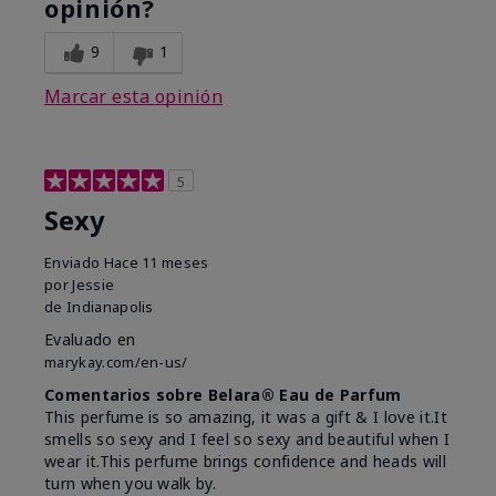
opinión?
9
1
Marcar esta opinión
5
Sexy
Enviado
Hace 11 meses
por
Jessie
de
Indianapolis
Evaluado en
marykay.com/en-us/
Comentarios sobre Belara® Eau de Parfum
This perfume is so amazing, it was a gift & I love it.It
smells so sexy and I feel so sexy and beautiful when I
wear it.This perfume brings confidence and heads will
turn when you walk by.