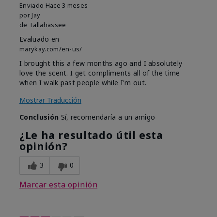
Enviado
Hace 3 meses
por
Jay
de
Tallahassee
Evaluado en
marykay.com/en-us/
I brought this a few months ago and I absolutely
love the scent. I get compliments all of the time
when I walk past people while I'm out.
Mostrar Traducción
Conclusión
Sí, recomendaría a un amigo
¿Le ha resultado útil esta
opinión?
3
0
Marcar esta opinión