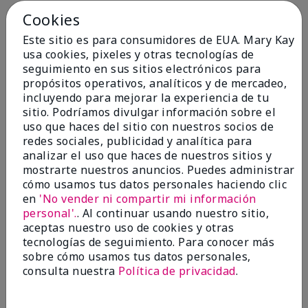
Cookies
Conclusión
Sí, recomendaría a un amigo
Este sitio es para consumidores de EUA. Mary Kay
¿Le ha resultado útil esta
usa cookies, pixeles y otras tecnologías de
opinión?
seguimiento en sus sitios electrónicos para
propósitos operativos, analíticos y de mercadeo,
4
0
incluyendo para mejorar la experiencia de tu
sitio. Podríamos divulgar información sobre el
Marcar esta opinión
uso que haces del sitio con nuestros socios de
redes sociales, publicidad y analítica para
analizar el uso que haces de nuestros sitios y
5
mostrarte nuestros anuncios. Puedes administrar
cómo usamos tus datos personales haciendo clic
Kristen
en
'No vender ni compartir mi información
personal'.
. Al continuar usando nuestro sitio,
Enviado
Hace 10 meses
aceptas nuestro uso de cookies y otras
por
Jennifer
tecnologías de seguimiento. Para conocer más
de
MECHANCSBRG
sobre cómo usamos tus datos personales,
Comprador verificado
consulta nuestra
Política de privacidad
.
Evaluado en
marykay.com/en-us/