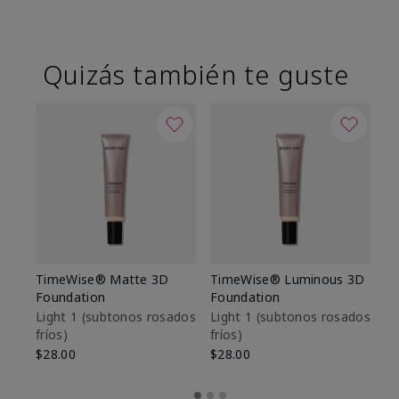
Quizás también te guste
TimeWise® Matte 3D
TimeWise® Luminous 3D
Sk
Foundation
Foundation
De
es
Light 1​ (subtonos rosados
Light 1​ (subtonos rosados
fríos)
fríos)
$9
$28.00
$28.00