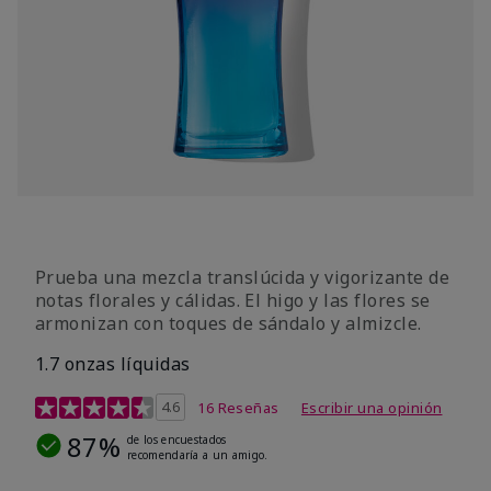
Prueba una mezcla translúcida y vigorizante de
notas florales y cálidas. El higo y las flores se
armonizan con toques de sándalo y almizcle.
1.7 onzas líquidas
Calificación de clientes de 4,5 de 5
4.6
16 Reseñas
Escribir una opinión
87%
de los encuestados
recomendaría a un amigo.