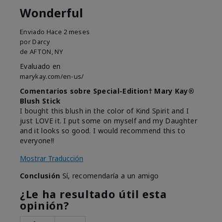
Wonderful
Enviado
Hace 2 meses
por
Darcy
de
AFTON, NY
Evaluado en
marykay.com/en-us/
Comentarios sobre Special-Edition† Mary Kay®
Blush Stick
I bought this blush in the color of Kind Spirit and I
just LOVE it. I put some on myself and my Daughter
and it looks so good. I would recommend this to
everyone!!
Mostrar Traducción
Conclusión
Sí, recomendaría a un amigo
¿Le ha resultado útil esta
opinión?