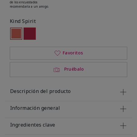
de los encuestados
recomendaría a un amigo.
Kind Spirit
seleccionado
Out of stock
Out of stock
Favoritos
Pruébalo
Descripción del producto
Información general
Ingredientes clave