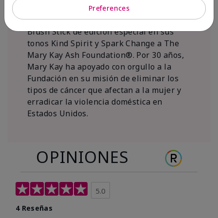
al 15 de noviembre de 2026, Mary Kay Inc.
Preferences
donará $1 de cada venta del Mary Kay®
Blush Stick de edición especial en sus
tonos Kind Spirit y Spark Change a The
Mary Kay Ash Foundation®. Por 30 años,
Mary Kay ha apoyado con orgullo a la
Fundación en su misión de eliminar los
tipos de cáncer que afectan a la mujer y
erradicar la violencia doméstica en
Estados Unidos.
OPINIONES
5.0
4 Reseñas