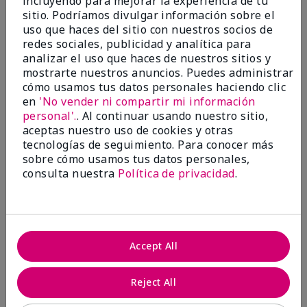
incluyendo para mejorar la experiencia de tu
investigación contra el cáncer, erradicar
sitio. Podríamos divulgar información sobre el
la violencia doméstica, promover el
uso que haces del sitio con nuestros socios de
empoderamiento económico y
redes sociales, publicidad y analítica para
transformar comunidades.
analizar el uso que haces de nuestros sitios y
mostrarte nuestros anuncios. Puedes administrar
cómo usamos tus datos personales haciendo clic
en
'No vender ni compartir mi información
personal'.
. Al continuar usando nuestro sitio,
aceptas nuestro uso de cookies y otras
tecnologías de seguimiento. Para conocer más
sobre cómo usamos tus datos personales,
consulta nuestra
Política de privacidad
.
Juntas hacemos la diferencia.
Accept All
Únete al programa global El rosa cambia
vidas® de Mary Kay y ayuda a cambiar la
Reject All
vida de mujeres y sus familias en todo el
mundo. En Estados Unidos, del 26 de abril