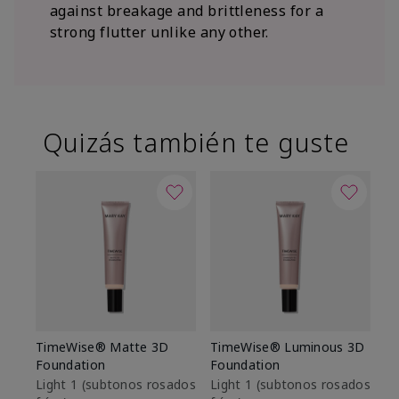
against breakage and brittleness for a
strong flutter unlike any other.
Quizás también te guste
TimeWise® Matte 3D
TimeWise® Luminous 3D
Sk
Foundation
Foundation
De
es
Light 1​ (subtonos rosados
Light 1​ (subtonos rosados