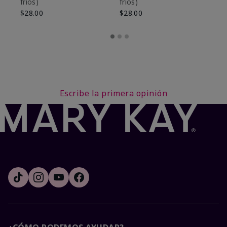
fríos)
fríos)
$9
$28.00
$28.00
Escribe la primera opinión