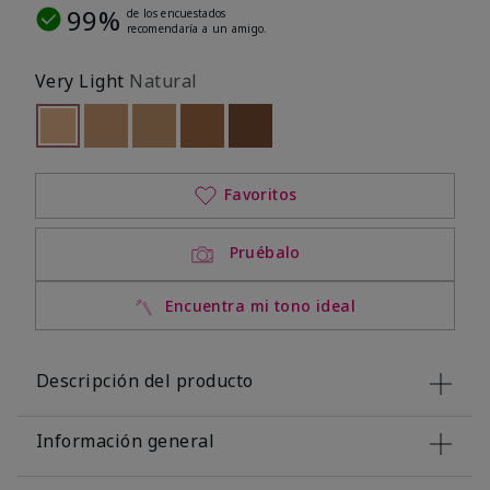
99%
de los encuestados
recomendaría a un amigo.
Very Light
Natural
seleccionado
Out of stock
Out of stock
Out of stock
Out of stock
Out of stock
Favoritos
Pruébalo
Encuentra mi tono ideal
Descripción del producto
Información general