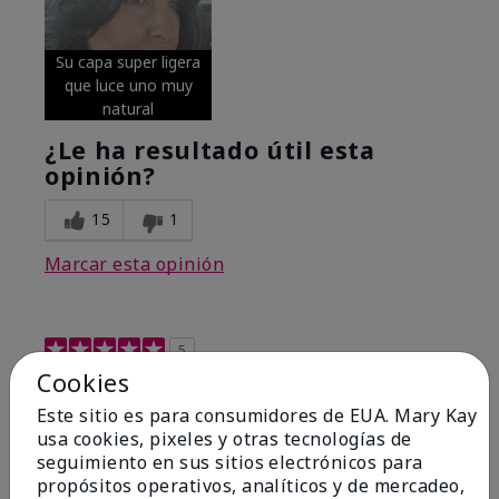
Su capa super ligera
que luce uno muy
natural
¿Le ha resultado útil esta
opinión?
15
1
Marcar esta opinión
5
Cookies
Excellent
Este sitio es para consumidores de EUA. Mary Kay
Enviado
Hace 4 meses
usa cookies, pixeles y otras tecnologías de
por
Coverly
seguimiento en sus sitios electrónicos para
de
Columbia Missouri
propósitos operativos, analíticos y de mercadeo,