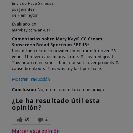
Enviado
Hace 5 meses
por
Jennifer
de
Flemington
Evaluado en
marykay.com/en-us/
Comentarios sobre Mary Kay® CC Cream
Sunscreen Broad Spectrum SPF 15*
I used the cream to powder foundation for over 25
years. It never caused break outs & covered great.
This new cream smells bad, doesn't cover properly &
cause breakouts. This was my last purchase.
Mostrar Traducción
Conclusión
No, no recomendaría a un amigo
¿Le ha resultado útil esta
opinión?
26
2
Marcar esta opinión