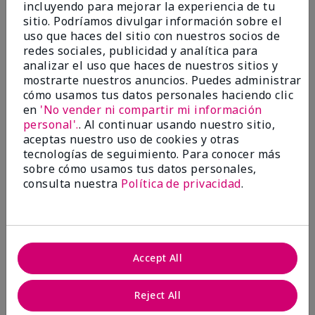
incluyendo para mejorar la experiencia de tu
Evaluado en
sitio. Podríamos divulgar información sobre el
marykay.com/en-us/
uso que haces del sitio con nuestros socios de
Comentarios sobre Mary Kay® CC Cream
redes sociales, publicidad y analítica para
Sunscreen Broad Spectrum SPF 15*
analizar el uso que haces de nuestros sitios y
I have been wearing the cc cream for 8 years now. I
mostrarte nuestros anuncios. Puedes administrar
absolutely love it. Its not cakey it's not heavy and it
cómo usamos tus datos personales haciendo clic
blends effortlessly. I get compliments all the time.
en
'No vender ni compartir mi información
10/10 I definitely recommend.
personal'.
. Al continuar usando nuestro sitio,
Mostrar Traducción
aceptas nuestro uso de cookies y otras
tecnologías de seguimiento. Para conocer más
sobre cómo usamos tus datos personales,
consulta nuestra
Política de privacidad
.
Walking in victory
Conclusión
Sí, recomendaría a un amigo
Accept All
¿Le ha resultado útil esta
opinión?
Reject All