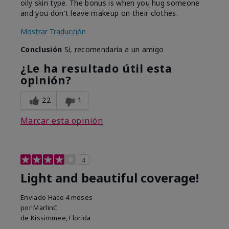
oily skin type. The bonus is when you hug someone
and you don't leave makeup on their clothes.
Mostrar Traducción
Conclusión
Sí, recomendaría a un amigo
¿Le ha resultado útil esta
opinión?
22
1
Marcar esta opinión
4
Light and beautiful coverage!
Enviado
Hace 4 meses
por
MarlinC
de
Kissimmee, Florida