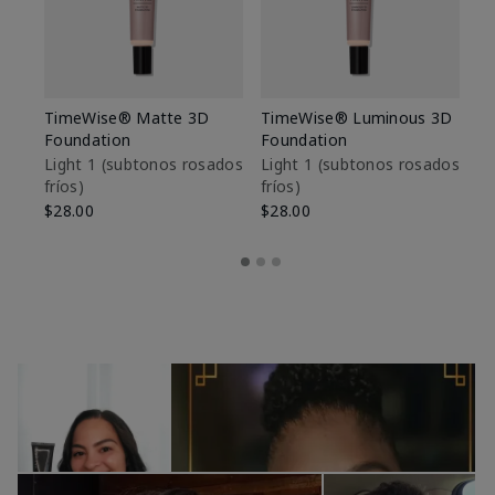
TimeWise® Matte 3D
TimeWise® Luminous 3D
Sk
Foundation
Foundation
De
es
Light 1​ (subtonos rosados
Light 1​ (subtonos rosados
fríos)
fríos)
$9
$28.00
$28.00