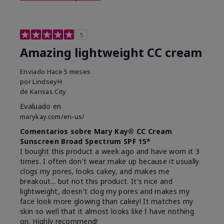
5
Amazing lightweight CC cream
Enviado
Hace 5 meses
por
LindseyH
de
Kansas City
Evaluado en
marykay.com/en-us/
Comentarios sobre Mary Kay® CC Cream
Sunscreen Broad Spectrum SPF 15*
I bought this product a week ago and have worn it 3
times. I often don't wear make up because it usually
clogs my pores, looks cakey, and makes me
breakout... but not this product. It's nice and
lightweight, doesn't clog my pores and makes my
face look more glowing than cakey! It matches my
skin so well that it almost looks like I have nothing
on. Highly recommend!