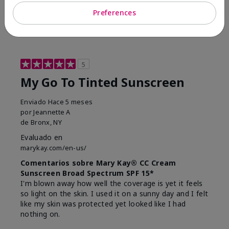
23
0
Preferences
Marcar esta opinión
5
My Go To Tinted Sunscreen
Enviado
Hace 5 meses
por
Jeannette A
de
Bronx, NY
Evaluado en
marykay.com/en-us/
Comentarios sobre Mary Kay® CC Cream
Sunscreen Broad Spectrum SPF 15*
I'm blown away how well the coverage is yet it feels
so light on the skin. I used it on a sunny day and I felt
like my skin was protected yet looked like I had
nothing on.