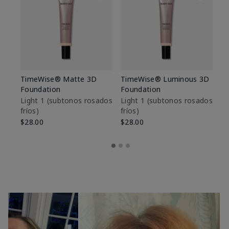
TimeWise® Matte 3D
TimeWise® Luminous 3D
Sk
Foundation
Foundation
De
es
Light 1​ (subtonos rosados
Light 1​ (subtonos rosados
fríos)
fríos)
$9
$28.00
$28.00