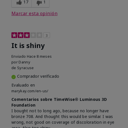
17
1
Marcar esta opinión
3
It is shiny
Enviado
Hace 8 meses
por
Danny
de
Syracuse
Comprador verificado
Evaluado en
marykay.com/en-us/
Comentarios sobre TimeWise® Luminous 3D
Foundation
I bought not to long ago, because no longer have
bronze 708. And thought this would be similar. I was
wrong, not good on coverage of discoloration in eye
area. Also too shiny.