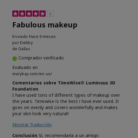
5
Fabulous makeup
Enviado
Hace 9 meses
por
Debby
de
Dallas
Comprador verificado
Evaluado en
marykay.com/en-us/
Comentarios sobre TimeWise® Luminous 3D
Foundation
I have used tons of different types of makeup over
the years. Timewise is the best i have ever used. It
goes on evenly and covers wonderfully and makes
your skin look very natural!
Mostrar Traducción
Conclusión
Sí, recomendaría a un amigo