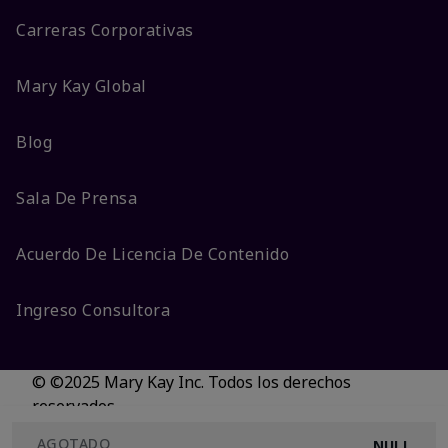
Carreras Corporativas
Mary Kay Global
Blog
Sala De Prensa
Acuerdo De Licencia De Contenido
Ingreso Consultora
© ©2025 Mary Kay Inc. Todos los derechos
reservados.
No vender/Preferencias de cookies
AGOTADO
NULL