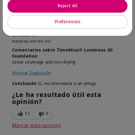
Enviado
Hace 9 meses
Reject All
por
Anonymous
de
Boise Idaho
Preferences
Comprador verificado
Evaluado en
marykay.com/en-us/
Comentarios sobre TimeWise® Luminous 3D
Foundation
Great coverage and non drying
Mostrar Traducción
Conclusión
Sí, recomendaría a un amigo
¿Le ha resultado útil esta
opinión?
12
0
Marcar esta opinión