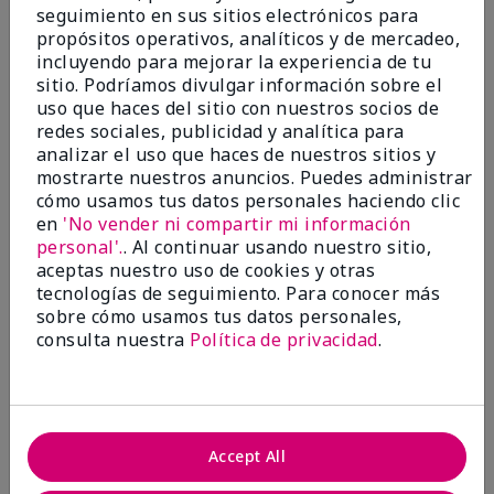
seguimiento en sus sitios electrónicos para
Evaluado en
propósitos operativos, analíticos y de mercadeo,
marykay.com/en-us/
incluyendo para mejorar la experiencia de tu
Comentarios sobre TimeWise® Luminous 3D
sitio. Podríamos divulgar información sobre el
Foundation
uso que haces del sitio con nuestros socios de
I've been using this for years. Great coverage
redes sociales, publicidad y analítica para
analizar el uso que haces de nuestros sitios y
Mostrar Traducción
mostrarte nuestros anuncios. Puedes administrar
Conclusión
Sí, recomendaría a un amigo
cómo usamos tus datos personales haciendo clic
en
'No vender ni compartir mi información
¿Le ha resultado útil esta
personal'.
. Al continuar usando nuestro sitio,
opinión?
aceptas nuestro uso de cookies y otras
tecnologías de seguimiento. Para conocer más
14
0
sobre cómo usamos tus datos personales,
consulta nuestra
Política de privacidad
.
Marcar esta opinión
5
Accept All
Wonderful texture