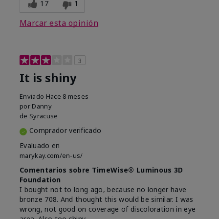
17
1
Marcar esta opinión
3
It is shiny
Enviado
Hace 8 meses
por
Danny
de
Syracuse
Comprador verificado
Evaluado en
marykay.com/en-us/
Comentarios sobre TimeWise® Luminous 3D
Foundation
I bought not to long ago, because no longer have
bronze 708. And thought this would be similar. I was
wrong, not good on coverage of discoloration in eye
area. Also too shiny.