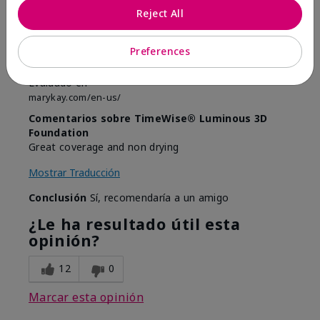
Enviado
Hace 9 meses
Reject All
por
Anonymous
de
Boise Idaho
Preferences
Comprador verificado
Evaluado en
marykay.com/en-us/
Comentarios sobre TimeWise® Luminous 3D
Foundation
Great coverage and non drying
Mostrar Traducción
Conclusión
Sí, recomendaría a un amigo
¿Le ha resultado útil esta
opinión?
12
0
Marcar esta opinión