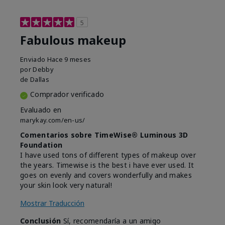
5
Fabulous makeup
Enviado
Hace 9 meses
por
Debby
de
Dallas
Comprador verificado
Evaluado en
marykay.com/en-us/
Comentarios sobre TimeWise® Luminous 3D
Foundation
I have used tons of different types of makeup over
the years. Timewise is the best i have ever used. It
goes on evenly and covers wonderfully and makes
your skin look very natural!
Mostrar Traducción
Conclusión
Sí, recomendaría a un amigo