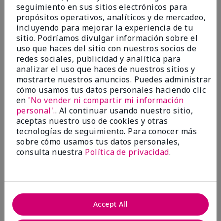
seguimiento en sus sitios electrónicos para
Evaluado en
propósitos operativos, analíticos y de mercadeo,
marykay.com/en-us/
incluyendo para mejorar la experiencia de tu
Comentarios sobre TimeWise® Luminous 3D
sitio. Podríamos divulgar información sobre el
Foundation
uso que haces del sitio con nuestros socios de
I've been using this for years. Great coverage
redes sociales, publicidad y analítica para
analizar el uso que haces de nuestros sitios y
Mostrar Traducción
mostrarte nuestros anuncios. Puedes administrar
Conclusión
Sí, recomendaría a un amigo
cómo usamos tus datos personales haciendo clic
en
'No vender ni compartir mi información
¿Le ha resultado útil esta
personal'.
. Al continuar usando nuestro sitio,
opinión?
aceptas nuestro uso de cookies y otras
tecnologías de seguimiento. Para conocer más
14
0
sobre cómo usamos tus datos personales,
consulta nuestra
Política de privacidad
.
Marcar esta opinión
5
Accept All
Wonderful texture