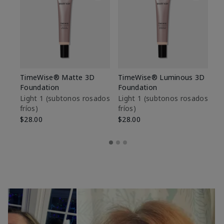
TimeWise® Matte 3D
TimeWise® Luminous 3D
Sk
Foundation
Foundation
De
es
Light 1​ (subtonos rosados
Light 1​ (subtonos rosados
fríos)
fríos)
$9
$28.00
$28.00