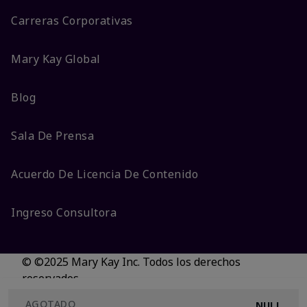
Carreras Corporativas
Mary Kay Global
Blog
Sala De Prensa
Acuerdo De Licencia De Contenido
Ingreso Consultora
© ©2025 Mary Kay Inc. Todos los derechos
reservados.
No vender/Preferencias de cookies
AGOTADO
NULL