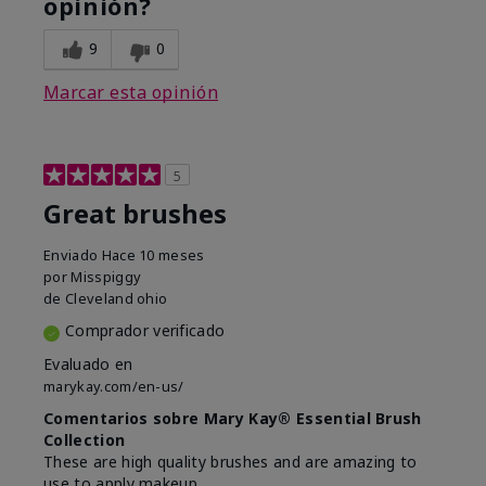
opinión?
9
0
Marcar esta opinión
5
Great brushes
Enviado
Hace 10 meses
por
Misspiggy
de
Cleveland ohio
Comprador verificado
Evaluado en
marykay.com/en-us/
Comentarios sobre Mary Kay® Essential Brush
Collection
These are high quality brushes and are amazing to
use to apply makeup