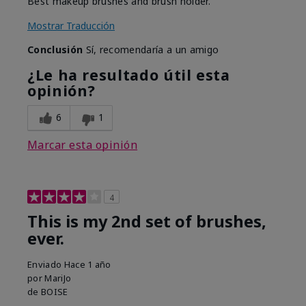
Best makeup brushes and brush holder.
Mostrar Traducción
Conclusión
Sí, recomendaría a un amigo
¿Le ha resultado útil esta
opinión?
6
1
Marcar esta opinión
4
This is my 2nd set of brushes,
ever.
Enviado
Hace 1 año
por
MariJo
de
BOISE