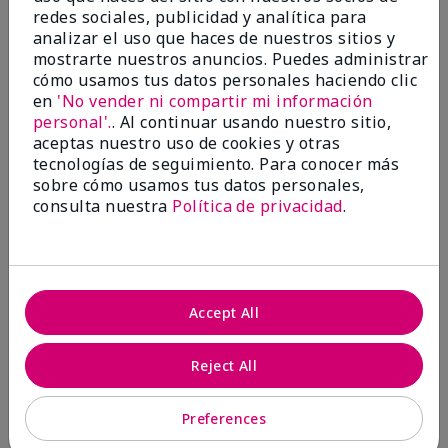
Evaluado en
redes sociales, publicidad y analítica para
marykay.com/en-us/
analizar el uso que haces de nuestros sitios y
mostrarte nuestros anuncios. Puedes administrar
Comentarios sobre Mary Kay® Essential Brush
cómo usamos tus datos personales haciendo clic
Collection
en
'No vender ni compartir mi información
I Love the Awesomeness these Brushes do! Appling
your make-up on my face fills so Great. And Looks so
personal'.
. Al continuar usando nuestro sitio,
smooth and Beautiful!
aceptas nuestro uso de cookies y otras
tecnologías de seguimiento. Para conocer más
Mostrar Traducción
sobre cómo usamos tus datos personales,
consulta nuestra
Política de privacidad
.
Mary Kay Products
Make-up Brushes
Accept All
Conclusión
Sí, recomendaría a un amigo
Reject All
¿Le ha resultado útil esta
opinión?
Preferences
7
0