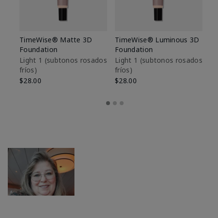
TimeWise® Matte 3D
TimeWise® Luminous 3D
Sk
Foundation
Foundation
De
es
Light 1​ (subtonos rosados
Light 1​ (subtonos rosados
fríos)
fríos)
$9
$28.00
$28.00