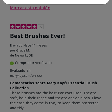
Marcar esta opinión
5
Best Brushes Ever!
Enviado
Hace 11 meses
por
Grace M.
de
Newark, DE
Comprador verificado
Evaluado en
marykay.com/en-us/
Comentarios sobre Mary Kay® Essential Brush
Collection
These brushes are the best I've ever used. They're
soft, hold their shape and they're angled nicely. I love
the case they come in too, to keep them protected
and tidy.