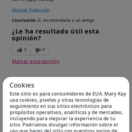
Mostrar Traducción
Conclusión
Sí, recomendaría a un amigo
¿Le ha resultado útil esta
opinión?
5
0
Marcar esta opinión
Cookies
5
Best Make-up Brushes Ever
Este sitio es para consumidores de EUA. Mary Kay
usa cookies, pixeles y otras tecnologías de
Enviado
Hace 10 meses
seguimiento en sus sitios electrónicos para
por
Sharon
propósitos operativos, analíticos y de mercadeo,
de
Summerville, SC
incluyendo para mejorar la experiencia de tu
sitio. Podríamos divulgar información sobre el
Comprador verificado
uso que haces del sitio con nuestros socios de