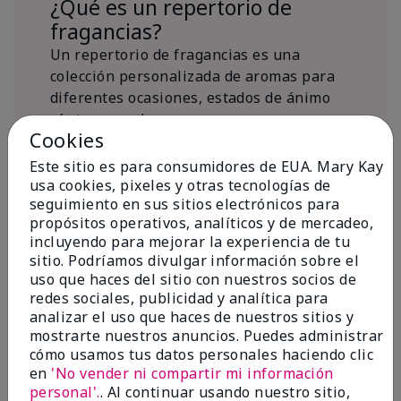
¿Qué es un repertorio de
fragancias?
Un repertorio de fragancias es una
colección personalizada de aromas para
diferentes ocasiones, estados de ánimo
y/o temporadas.
Cookies
¿Dónde encaja la fragancia Mary
Kay® True Optimism™ Eau de
Este sitio es para consumidores de EUA. Mary Kay
Parfum?
usa cookies, pixeles y otras tecnologías de
seguimiento en sus sitios electrónicos para
propósitos operativos, analíticos y de mercadeo,
incluyendo para mejorar la experiencia de tu
sitio. Podríamos divulgar información sobre el
uso que haces del sitio con nuestros socios de
redes sociales, publicidad y analítica para
Inspiración de la
analizar el uso que haces de nuestros sitios y
mostrarte nuestros anuncios. Puedes administrar
fragancia
cómo usamos tus datos personales haciendo clic
en
'No vender ni compartir mi información
Sobre Mary Kay® True Optimism™
personal'.
. Al continuar usando nuestro sitio,