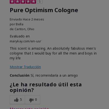
5
Pure Optimism Cologne
Enviado
Hace 2 meses
por
Bella
de
Canton, Ohio
Evaluado en
marykay.com/en-us/
This scent is amazing. An absolutely fabulous men's
cologne that I would buy for all the men and boys in
my life
Mostrar Traducción
Conclusión
Sí, recomendaría a un amigo
¿Le ha resultado útil esta
opinión?
5
0