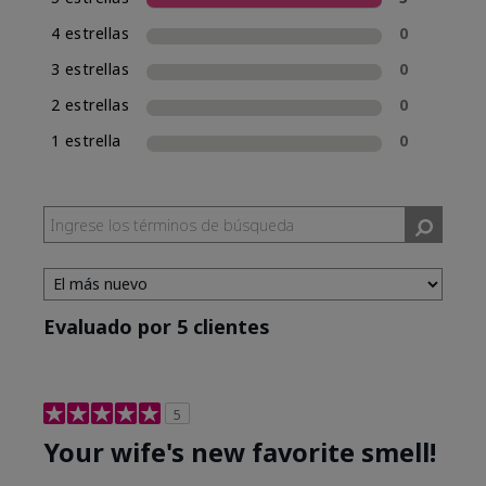
una experiencia de compra de fragancias
4 estrellas
0
consistente, Mary Kay incluirá la clasificación
de fragancia en el nombre de las nuevas
3 estrellas
0
fragancias. Mary Kay® True Optimism™ está
2 estrellas
0
clasificada como Eau de Parfum (EDP), lo cual se
incluye en su nombre.
1 estrella
0
Evaluado por 5 clientes
5
Your wife's new favorite smell!