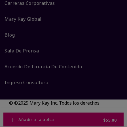
Carreras Corporativas
Mary Kay Global
Blog
Sala De Prensa
Acuerdo De Licencia De Contenido
Ingreso Consultora
© ©2025 Mary Kay Inc. Todos los derechos
reservados.
No vender/Preferencias de cookies
Añadir a la bolsa
$55.00
Código DSA/Queja al Código
Términos
Privacidad