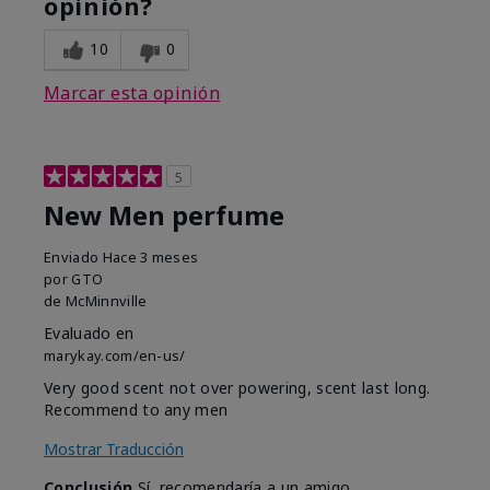
opinión?
10
0
Marcar esta opinión
5
New Men perfume
Enviado
Hace 3 meses
por
GTO
de
McMinnville
Evaluado en
marykay.com/en-us/
Very good scent not over powering, scent last long.
Recommend to any men
Mostrar Traducción
Conclusión
Sí, recomendaría a un amigo