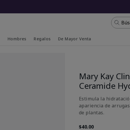
Bús
s
Hombres
Regalos
De Mayor Venta
Collapsed
Expanded
Mary Kay Clin
Ceramide Hy
Estimula la hidratació
apariencia de arrugas
de plantas.
$40.00