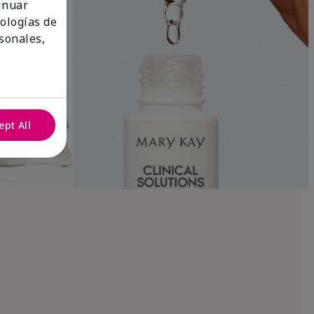
tinuar
nologías de
sonales,
ept All