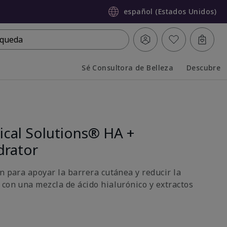
español (Estados Unidos)
queda
Sé Consultora de Belleza
Descubre
Collapsed
Expanded
ical Solutions® HA +
drator
n para apoyar la barrera cutánea y reducir la
 con una mezcla de ácido hialurónico y extractos