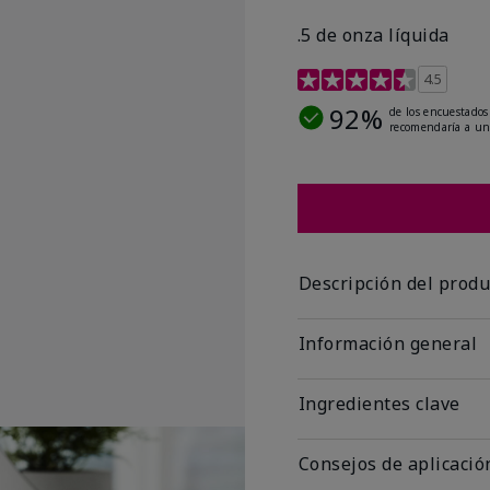
.5 de onza líquida
Calificación de clientes 
4.5
92%
de los encuestados
recomendaría a un
Descripción del produ
Información general
Ingredientes clave
Consejos de aplicació