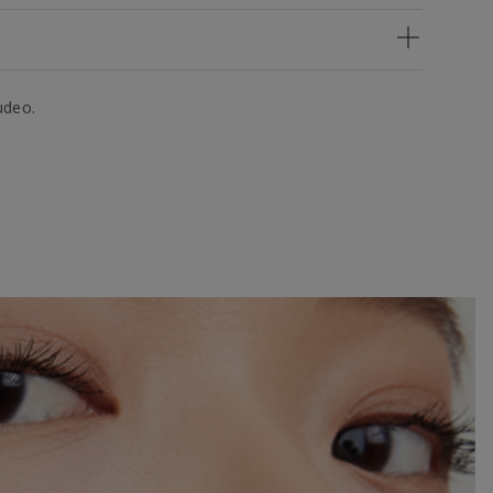
udeo.