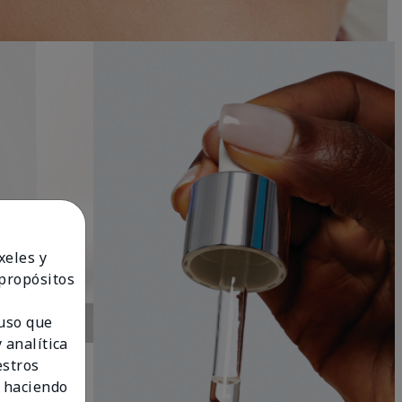
xeles y
 propósitos
 uso que
 analítica
estros
 haciendo