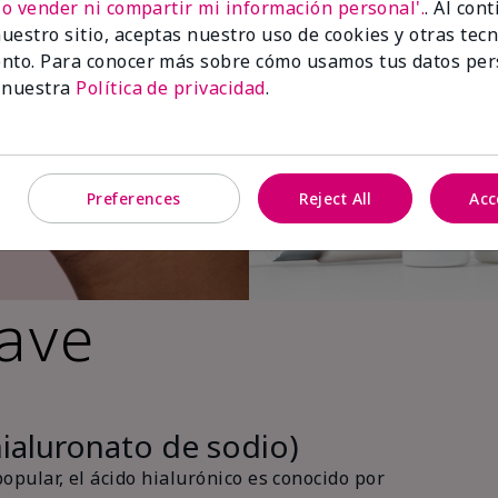
No vender ni compartir mi información personal'.
. Al con
uestro sitio, aceptas nuestro uso de cookies y otras tec
nto. Para conocer más sobre cómo usamos tus datos per
 nuestra
Política de privacidad
.
Preferences
Reject All
Acc
lave
hialuronato de sodio)
pular, el ácido hialurónico es conocido por