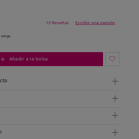
de 3,2 de 5
13 Reseñas
Escribir una opinión
 amigo.
Añadir a la bolsa
cto
n