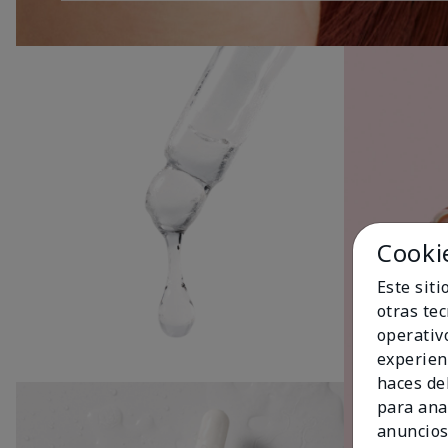
Cooki
Este sit
otras te
operativ
experien
haces del
para ana
anuncios