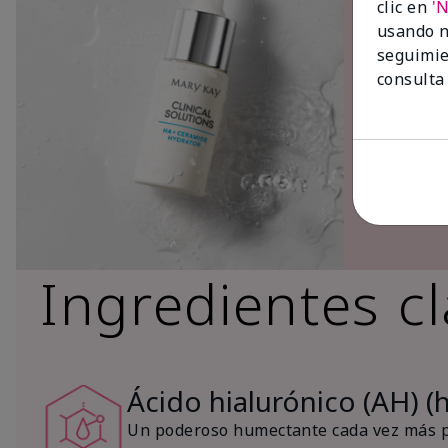
clic en
'
usando n
seguimie
consulta
Ingredientes c
Ácido hialurónico (AH) (
Un poderoso humectante cada vez más po